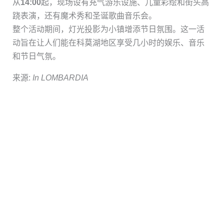
从
14:00
起，现场设有充气游乐设施、儿童彩绘和街头高
跷表演，还有魔术秀和圣诞歌曲音乐会。
整个活动期间，灯光投影为小镇增添节日氛围。这一活
动旨在让人们能在科莫湖地区享受几小时的娱乐、音乐
和节日气氛。
来源:
In LOMBARDIA