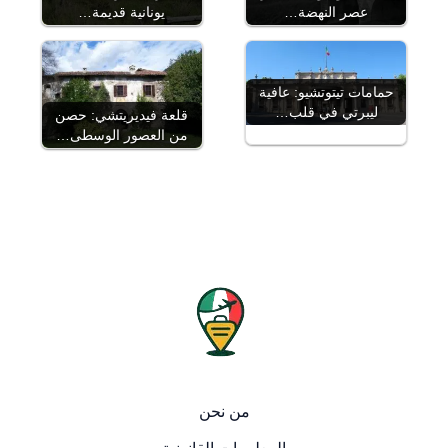
عصر النهضة…
يونانية قديمة…
حمامات تيتوتشيو: عافية
ليبرتي في قلب…
قلعة فيديريتشي: حصن
من العصور الوسطى…
من نحن