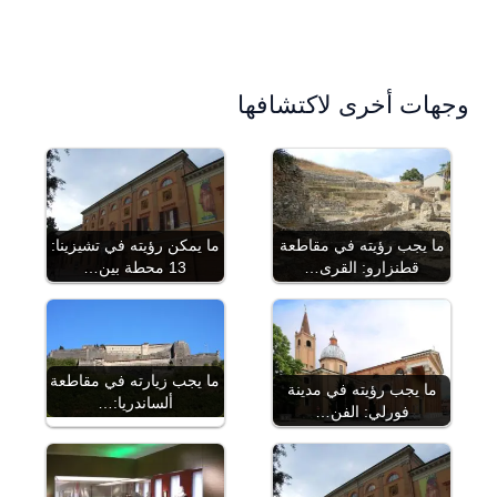
وجهات أخرى لاكتشافها
ما يجب رؤيته في مقاطعة
ما يمكن رؤيته في تشيزينا:
قطنزارو: القرى…
13 محطة بين…
ما يجب زيارته في مقاطعة
ما يجب رؤيته في مدينة
ألساندريا:…
فورلي: الفن…