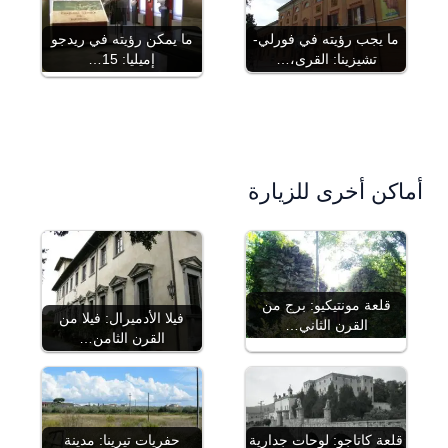
ما يجب رؤيته في فورلي-
ما يمكن رؤيته في ريدجو
تشيزينا: القرى،…
إميليا: 15…
أماكن أخرى للزيارة
قلعة مونتيكيو: برج من
فيلا الأدميرال: فيلا من
القرن الثاني…
القرن الثامن…
قلعة كاتاجو: لوحات جدارية
حفريات تيرينا: مدينة