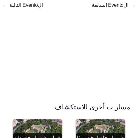
→
الEvento السابقة
الEvento التالية
←
مسارات أخرى للاستكشاف
تشيزينا: رحلة تاريخية سيرًا
فورلي-تشيزينا: رحلة نهاية