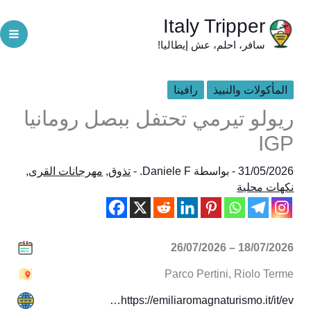
خطي
Italy Tripper
لى
سافر، احلم، عش إيطاليا!
لمحتوى
المأكولات والنبيذ
رافينا
ريولو تيرمي تحتفل ببصل رومانيا
IGP
31/05/2026
- بواسطة
Daniele F.
-
تذوق
,
مهرجانات القرى
,
نكهات محلية
18/07/2026 – 26/07/2026
Parco Pertini, Riolo Terme
https://emiliaromagnaturismo.it/it/ev…