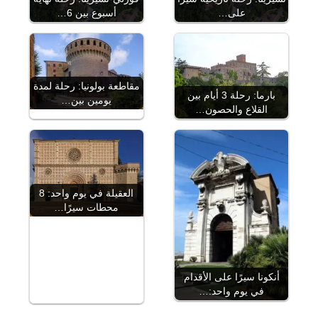
على…
أسبوع بين 6…
مقاطعة بولونيا: رحلة لمدة
بارما: رحلة 3 أيام بين
يومين بين…
القلاع والحصون…
العقيلة في يوم واحد: 8
محطات سيرًا…
أنكونا سيرًا على الأقدام
في يوم واحد:…