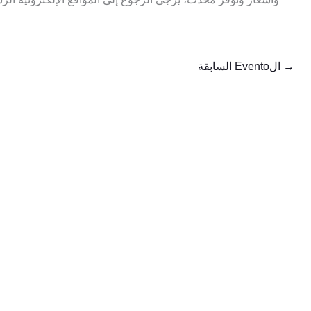
→
الEvento السابقة