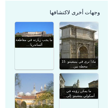
وجهات أخرى لاكتشافها
ما يجب زيارته في مقاطعة
ألساندريا:…
ماذا ترى في بينيفينتو: 15
محطة بين…
ما يمكن رؤيته في
أسكولي بيتشينو: إلى…