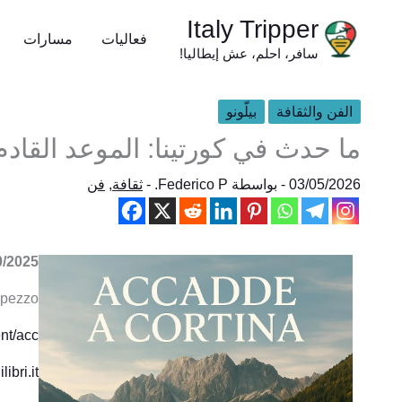
خطي
Italy Tripper
لى
فعاليات
مسارات
سافر، احلم، عش إيطاليا!
لمحتوى
الفن والثقافة
بيلّونو
ما حدث في كورتينا: الموعد القادم
03/05/2026
- بواسطة
Federico P.
-
ثقافة
,
فن
 – 30/06/2026
mpezzo
nt/acc…
bri.it