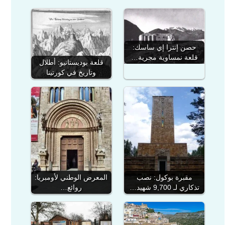
حصن إنترا إي ساسك:
قلعة نمساوية مجرية…
قلعة بوديستانيو: أطلال
وتاريخ في كورتينا
المعرض الوطني لأومبريا:
مقبرة بوكول: نصب
روائع…
تذكاري لـ 9,700 شهيد…