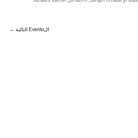
الEvento التالية
←