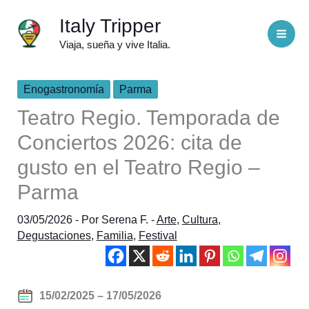
Ir
Italy Tripper
al
Viaja, sueña y vive Italia.
contenido
Enogastronomía
Parma
Teatro Regio. Temporada de
Conciertos 2026: cita de
gusto en el Teatro Regio –
Parma
03/05/2026
- Por
Serena F.
-
Arte
,
Cultura
,
Degustaciones
,
Familia
,
Festival
15/02/2025 – 17/05/2026