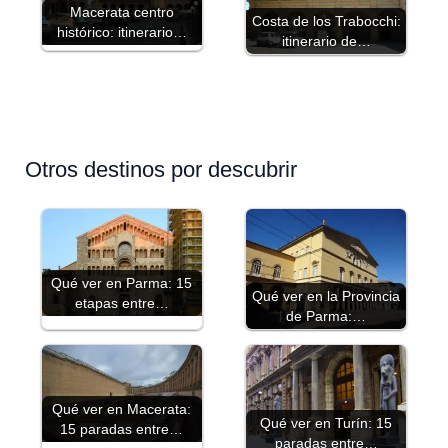
Macerata centro
Costa de los Trabocchi:
histórico: itinerario…
itinerario de…
Otros destinos por descubrir
Qué ver en Parma: 15
Qué ver en la Provincia
etapas entre…
de Parma:…
Qué ver en Macerata:
Qué ver en Turín: 15
15 paradas entre…
paradas entre…