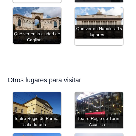
Qué ver en Nápoles: 15
Qué ver en la ciudad de
lugares…
Cagliari:…
Otros lugares para visitar
Teatro Regio de Parma:
Teatro Regio de Turín:
sala dorada…
Acústica…