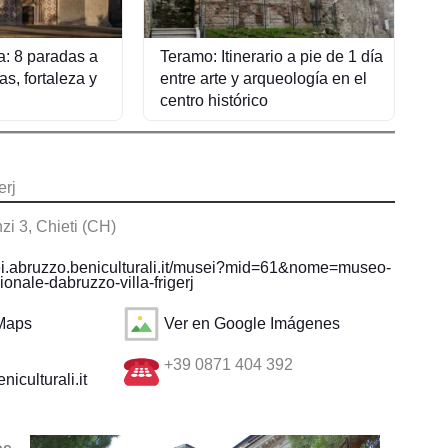
a: 8 paradas a
Teramo: Itinerario a pie de 1 día
as, fortaleza y
entre arte y arqueología en el
centro histórico
erj
zi 3, Chieti (CH)
i.abruzzo.beniculturali.it/musei?mid=61&nome=museo-
onale-dabruzzo-villa-frigerj
 Maps
Ver en Google Imágenes
+39 0871 404 392
niculturali.it