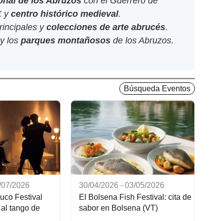
nal de los Abruzos
con el Guerrero de
X y
centro histórico medieval
.
rincipales y
colecciones de arte abrucés
.
y los
parques montañosos
de los Abruzos.
Búsqueda Eventos
6/07/2026
30/04/2026 - 03/05/2026
huco Festival
El Bolsena Fish Festival: cita de
al tango de
sabor en Bolsena (VT)