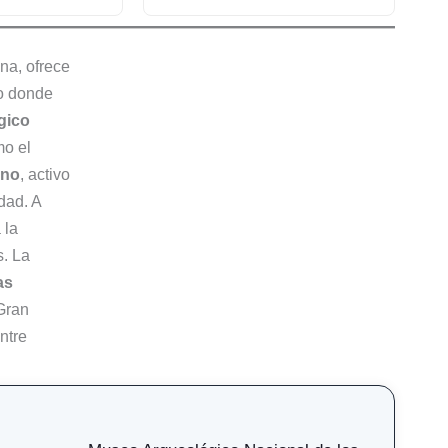
na, ofrece
o donde
gico
mo el
ino
, activo
dad. A
 la
s. La
as
Gran
ntre