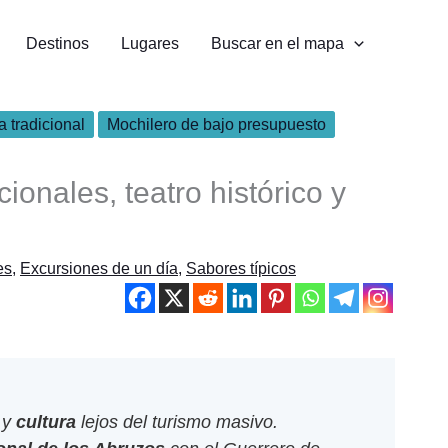
Destinos
Lugares
Buscar en el mapa
 tradicional
Mochilero de bajo presupuesto
onales, teatro histórico y
es
,
Excursiones de un día
,
Sabores típicos
y
cultura
lejos del turismo masivo.