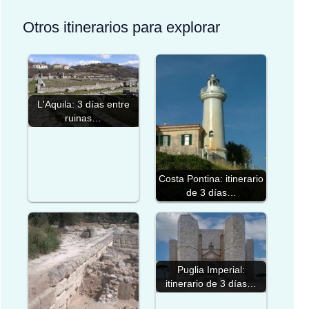
Otros itinerarios para explorar
L'Aquila: 3 días entre
ruinas…
Costa Pontina: itinerario
de 3 días…
Puglia Imperial:
itinerario de 3 días…