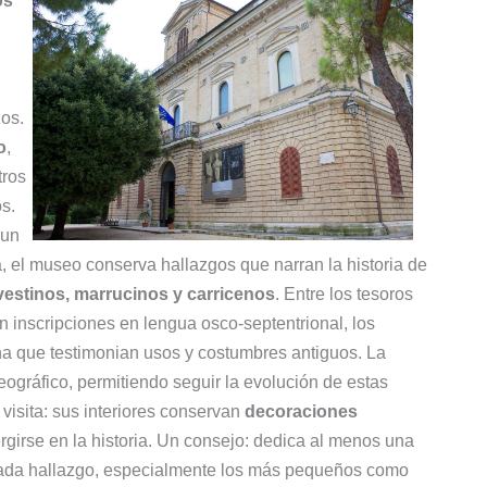
os
os.
o
,
tros
os.
 un
a, el museo conserva hallazgos que narran la historia de
vestinos, marrucinos y carricenos
. Entre los tesoros
 inscripciones en lengua osco-septentrional, los
iana que testimonian usos y costumbres antiguos. La
geográfico, permitiendo seguir la evolución de estas
 visita: sus interiores conservan
decoraciones
girse en la historia. Un consejo: dedica al menos una
 cada hallazgo, especialmente los más pequeños como