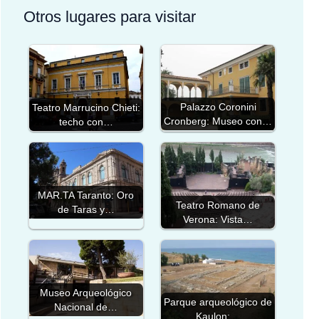
Otros lugares para visitar
Palazzo Coronini
Teatro Marrucino Chieti:
Cronberg: Museo con…
techo con…
MAR.TA Taranto: Oro
Teatro Romano de
de Taras y…
Verona: Vista…
Museo Arqueológico
Parque arqueológico de
Nacional de…
Kaulon:…