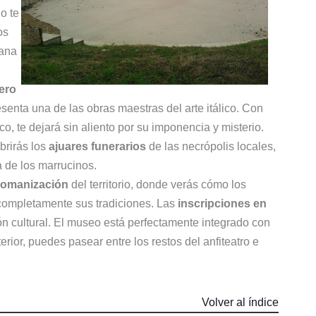
o te
os
mana
ero
resenta una de las obras maestras del arte itálico. Con
co, te dejará sin aliento por su imponencia y misterio.
brirás los
ajuares funerarios
de las necrópolis locales,
a de los marrucinos.
romanización
del territorio, donde verás cómo los
 completamente sus tradiciones. Las
inscripciones en
ón cultural. El museo está perfectamente integrado con
erior, puedes pasear entre los restos del anfiteatro e
Volver al índice