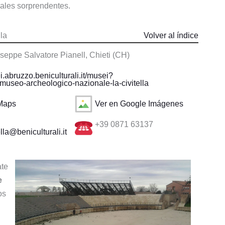
nales sorprendentes.
la
Volver al índice
seppe Salvatore Pianell, Chieti (CH)
.abruzzo.beniculturali.it/musei?
seo-archeologico-nazionale-la-civitella
 Maps
Ver en Google Imágenes
+39 0871 63137
lla@beniculturali.it
ate
e
os