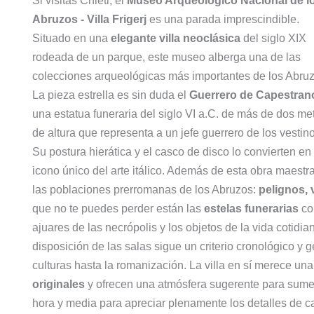
Si visitas Chieti, el
Museo Arqueológico Nacional de l
Abruzos - Villa Frigerj
es una parada imprescindible.
Situado en una
elegante villa neoclásica
del siglo XIX
rodeada de un parque, este museo alberga una de las
colecciones arqueológicas más importantes de los Abruz
La pieza estrella es sin duda el
Guerrero de Capestran
una estatua funeraria del siglo VI a.C. de más de dos me
de altura que representa a un jefe guerrero de los vestin
Su postura hierática y el casco de disco lo convierten en
icono único del arte itálico. Además de esta obra maestr
las poblaciones prerromanas de los Abruzos:
pelignos, 
que no te puedes perder están las
estelas funerarias
con
ajuares de las necrópolis y los objetos de la vida cotid
disposición de las salas sigue un criterio cronológico y 
culturas hasta la romanización. La villa en sí merece una
originales
y ofrecen una atmósfera sugerente para sumer
hora y media para apreciar plenamente los detalles de