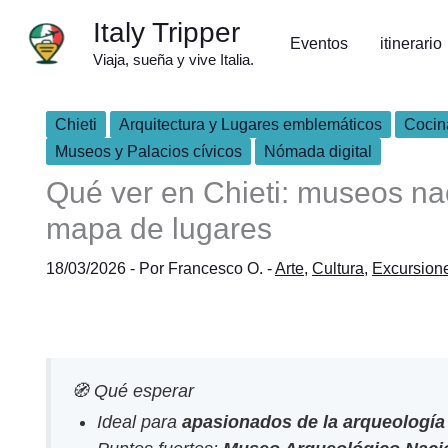
Ir
Italy Tripper
al
Eventos
itinerario
Viaja, sueña y vive Italia.
contenido
Chieti
Arquitectura y Lugares emblemáticos
Cocina
Museos y Palacios cívicos
Nómada digital
Qué ver en Chieti: museos naci
mapa de lugares
18/03/2026
- Por
Francesco O.
-
Arte
,
Cultura
,
Excursion
🧭 Qué esperar
Ideal para
apasionados de la arqueología