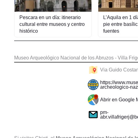
Pescara en un día: itinerario
L’Aquila en 1 dí
cultural entre museos y centro
pie entre basílic
histórico
fuentes
Museo Arqueológico Nacional de los Abruzos - Villa Frig
Via Guido Costan
https://www.muse
archeologico-nazi
Abrir en Google
pm-
abr.villafrigerj@be