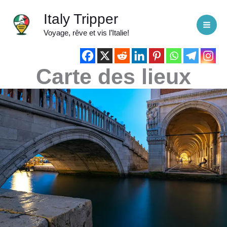
Aller
Italy Tripper
au
Voyage, rêve et vis l’Italie!
contenu
Carte des lieux