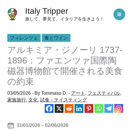
内
Italy Tripper
容
旅して、夢見て、イタリアを生きよう！
を
ス
キ
フィレンツェ
食とワイン
ッ
アルキミア・ジノーリ 1737-
プ
1896：ファエンツァ国際陶
磁器博物館で開催される美食
の約束
03/05/2026
- By
Tommaso D.
-
アート
,
フェスティバル
,
家族旅行
,
文化
,
試食・テイスティング
31/01/2026 – 02/06/2026