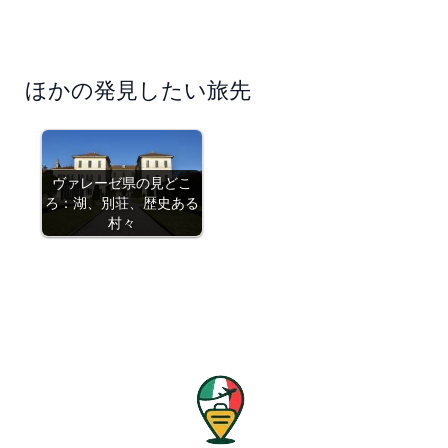
ほかの発見したい旅先
ヴァレーゼ県の見どこ
ろ：湖、別荘、歴史ある
村々