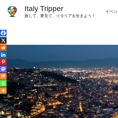
内
Italy Tripper
容
イベン
旅して、夢見て、イタリアを生きよう！
を
ス
キ
ッ
プ