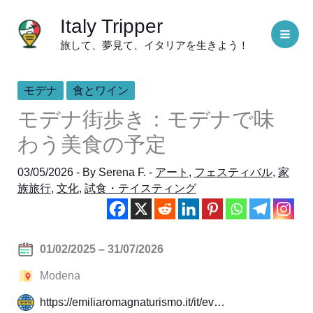
内
Italy Tripper
容
旅して、夢見て、イタリアを生きよう！
を
ス
キ
モデナ
食とワイン
ッ
モデナ街歩き：モデナで味
プ
わう美食の予定
03/05/2026
- By
Serena F.
-
アート
,
フェスティバル
,
家
族旅行
,
文化
,
試食・テイスティング
01/02/2025 – 31/07/2026
Modena
https://emiliaromagnaturismo.it/it/ev…