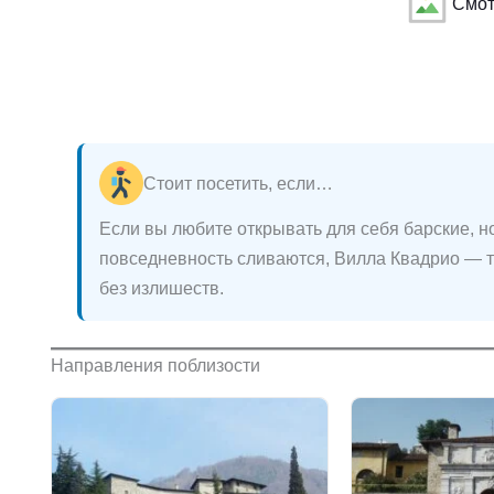
Смот
Стоит посетить, если…
Если вы любите открывать для себя барские, но
повседневность сливаются, Вилла Квадрио — то,
без излишеств.
Направления поблизости