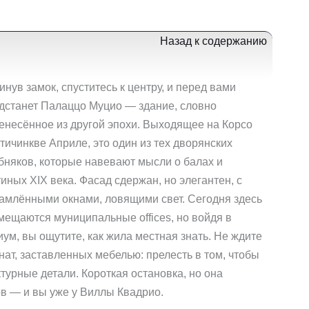
Назад к содержанию
инув замок, спуститесь к центру, и перед вами
дстанет Палаццо Муцио — здание, словно
енесённое из другой эпохи. Выходящее на Корсо
тичинкве Априле, это один из тех дворянских
бняков, которые навевают мысли о балах и
тиных XIX века. Фасад сдержан, но элегантен, с
амлёнными окнами, ловящими свет. Сегодня здесь
мещаются муниципальные offices, но войдя в
иум, вы ощутите, как жила местная знать. Не ждите
нат, заставленных мебелью: прелесть в том, чтобы
турные детали. Короткая остановка, но она
ов — и вы уже у Виллы Квадрио.