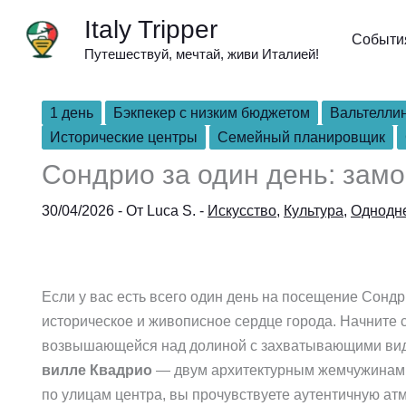
Перейти
Italy Tripper
к
Событи
Путешествуй, мечтай, живи Италией!
содержимому
1 день
Бэкпекер с низким бюджетом
Вальтелли
Исторические центры
Семейный планировщик
Сондрио за один день: замо
30/04/2026
- От
Luca S.
-
Искусство
,
Культура
,
Однодн
Если у вас есть всего один день на посещение Сондр
историческое и живописное сердце города. Начните 
возвышающейся над долиной с захватывающими вид
вилле Квадрио
— двум архитектурным жемчужинам,
по улицам центра, вы прочувствуете аутентичную а