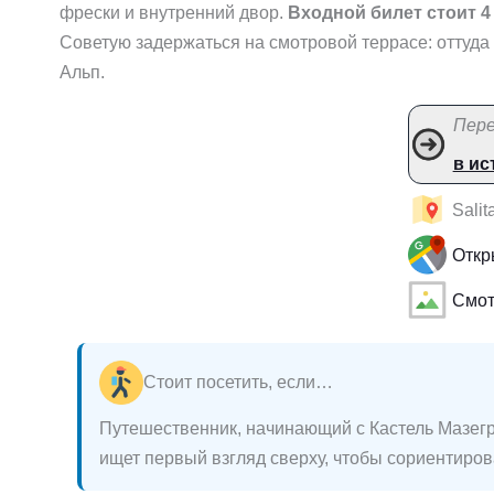
фрески и внутренний двор.
Входной билет стоит 4
Советую задержаться на смотровой террасе: оттуда
Альп.
Пере
в и
Salit
Откр
Смот
Стоит посетить, если…
Путешественник, начинающий с Кастель Мазегр
ищет первый взгляд сверху, чтобы сориентиров