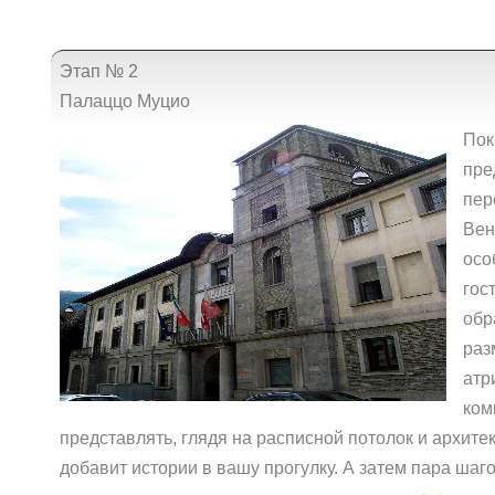
Этап № 2
Палаццо Муцио
Пок
пре
пер
Вен
осо
гос
обр
раз
атр
ком
представлять, глядя на расписной потолок и архитек
добавит истории в вашу прогулку. А затем пара шаг