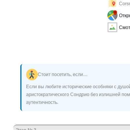
Corso
Откр
Смот
Стоит посетить, если…
Если вы любите исторические особняки с душой
аристократического Сондрио без излишней помп
аутентичность.