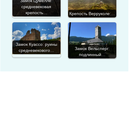
Замок Цумелле:
средневековая
крепость…
Крепость Верруколе:…
Замок Куассо: руины
Замок Вельсперг:
средневекового…
подлинный…