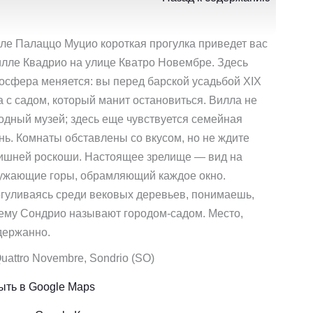
ле Палаццо Муцио короткая прогулка приведет вас
илле Квадрио на улице Кватро Новембре. Здесь
осфера меняется: вы перед барской усадьбой XIX
а с садом, который манит остановиться. Вилла не
одный музей; здесь еще чувствуется семейная
нь. Комнаты обставлены со вкусом, но не ждите
ишней роскоши. Настоящее зрелище — вид на
ужающие горы, обрамляющий каждое окно.
гуливаясь среди вековых деревьев, понимаешь,
ему Сондрио называют городом-садом. Место,
держанно.
uattro Novembre, Sondrio (SO)
ыть в Google Maps