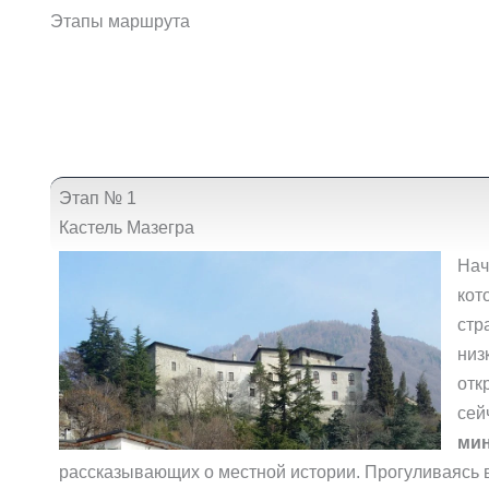
Этапы маршрута
Этап № 1
Кастель Мазегра
Нач
кот
стр
низ
отк
сей
ми
рассказывающих о местной истории. Прогуливаясь 