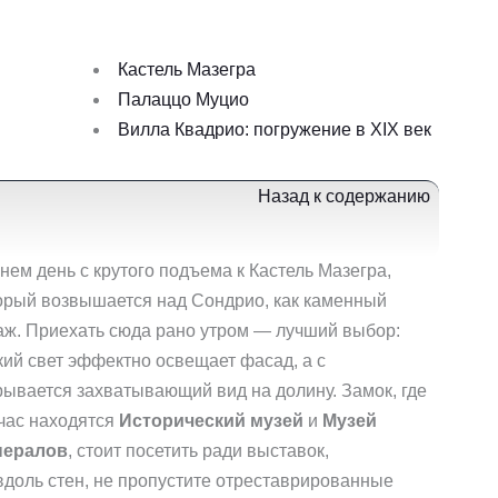
Кастель Мазегра
Палаццо Муцио
Вилла Квадрио: погружение в XIX век
Назад к содержанию
нем день с крутого подъема к Кастель Мазегра,
орый возвышается над Сондрио, как каменный
аж. Приехать сюда рано утром — лучший выбор:
кий свет эффектно освещает фасад, а с
рывается захватывающий вид на долину. Замок, где
час находятся
Исторический музей
и
Музей
нералов
, стоит посетить ради выставок,
вдоль стен, не пропустите отреставрированные