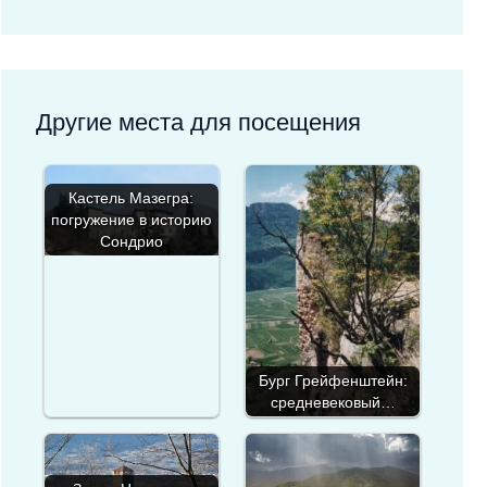
Другие места для посещения
Кастель Мазегра:
погружение в историю
Сондрио
Бург Грейфенштейн:
средневековый…