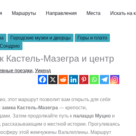
я
Маршруты
Направления
Места
Искать на 
на
Городские музеи и дворцы
Горы и плато
Сондрио
к Кастель-Мазегра и центр
евные поездки
,
Уикенд
ио, этот маршрут позволит вам открыть для себя
с
замка Кастель-Мазегра
— крепости,
ами. Затем продолжайте путь к
палаццо Муцио
и
 рассказывающим о местной истории. Прогуливаясь
тмосферу этой жемчужины Вальтеллины. Маршрут