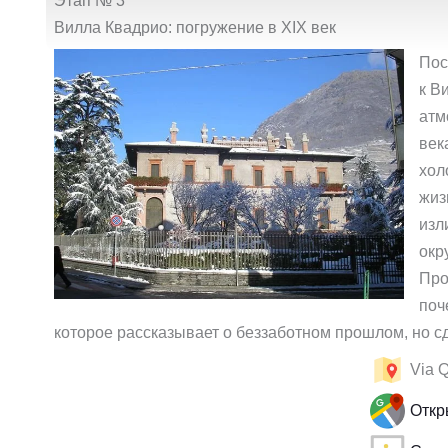
Этап № 3
Вилла Квадрио: погружение в XIX век
Пос
к В
атм
век
хол
жиз
изл
окр
Про
поч
которое рассказывает о беззаботном прошлом, но с
Via Q
Откр