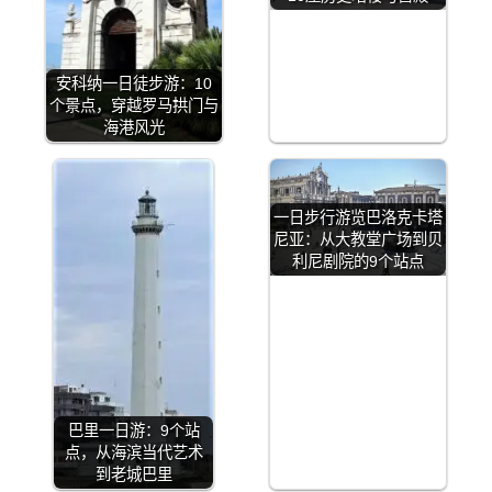
安科纳一日徒步游：10
个景点，穿越罗马拱门与
海港风光
一日步行游览巴洛克卡塔
尼亚：从大教堂广场到贝
利尼剧院的9个站点
巴里一日游：9个站
点，从海滨当代艺术
到老城巴里