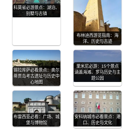
科莫省必游景点：湖泊、
别墅与古镇
布林迪西游览指南：海
洋、历史与古迹
里米尼必游：15个景点
锡拉库萨必看景点：奥尔
涵盖海滩、罗马历史与主
蒂贾岛考古遗址与历史中
题公园
心地图
布雷西亚必看：广场、城
安科纳城市必看景点：港
堡与博物馆
口、历史与文化