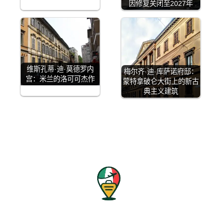
因修复关闭至2027年
维斯孔蒂·迪·莫德罗内
梅尔齐·迪·库萨诺府邸：
宫：米兰的洛可可杰作
蒙特拿破仑大街上的新古
典主义建筑