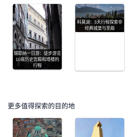
科莫湖：3天行程探索非
经典城堡与圣殿
锡耶纳一日游：徒步游览
10座历史宫殿和塔楼的
行程
更多值得探索的目的地