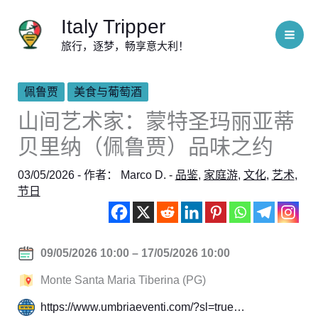
跳
Italy Tripper
至
旅行，逐梦，畅享意大利！
内
容
佩鲁贾
美食与葡萄酒
山间艺术家：蒙特圣玛丽亚蒂
贝里纳（佩鲁贾）品味之约
03/05/2026
- 作者：
Marco D.
-
品鉴
,
家庭游
,
文化
,
艺术
,
节日
09/05/2026 10:00 – 17/05/2026 10:00
Monte Santa Maria Tiberina (PG)
https://www.umbriaeventi.com/?sl=true…