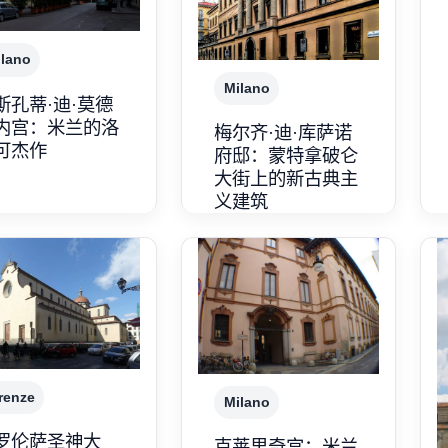
lano
Milano
斯孔蒂·迪·莫德
内宫：米兰的洛
梅尔齐·迪·库萨诺
可杰作
府邸：蒙特拿破仑
大街上的新古典主
义建筑
renze
Milano
罗伦萨圣神大
克莱里奇宫：米兰