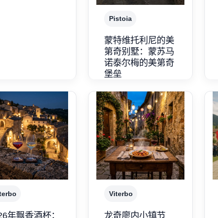
Pistoia
蒙特维托利尼的美
第奇别墅：蒙苏马
诺泰尔梅的美第奇
堡垒
terbo
Viterbo
026年飘香酒杯：
龙奇廖内小镇节