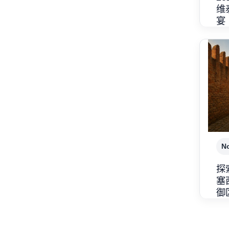
维
宴
N
探
塞
御