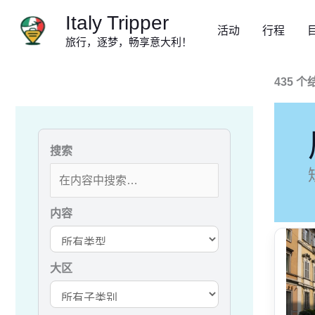
跳
Italy Tripper
至
活动
行程
旅行，逐梦，畅享意大利！
内
容
435 个
搜索
内容
大区