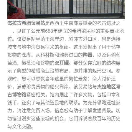
杰拉古希腊贸易站
是西西里中南部最重要的考古遗址之
一，见证了公元前688年建立的希腊殖民地的重要商业地
位。该贸易站坐落于海岸边，紧邻古港口区，曾是连接
城市与地中海贸易往来的枢纽。这里发掘出了用于储存
货物的
仓库
、从科林斯和雅典进口的
陶器
，以及运输葡
萄酒、橄榄油和谷物的
双耳罐
。部分保存完好的结构展
示了典型的希腊商业设施布局，即并排的矩形空间。参
观时，您可以想象当年这里的繁忙景象：商人讨价还
价，满载珍贵货物的船只靠岸。该贸易站与
杰拉地区考
古博物馆
紧密相关，馆内展出了许多文物，包括印章和
钱币，证实了与其他殖民地的联系。为充分领略遗址魅
力，请注意免费入场，信息板有助于了解发掘背景。切
勿错过漫步这些废墟的机会，它们诉说着数百年的历史
与文化交融。