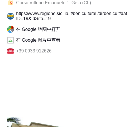
Corso Vittorio Emanuele 1, Gela (CL)
https://www.regione.sicilia.it/beniculturali/dirbenicu
ID=19&IdSito=19
在 Google 地图中打开
在 Google 图片中查看
+39 0933 912626