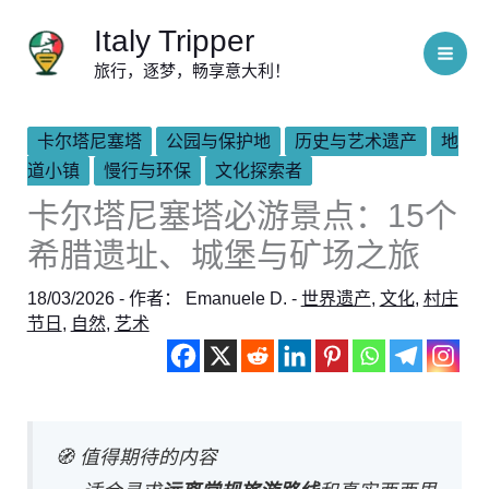
跳
Italy Tripper
至
旅行，逐梦，畅享意大利！
内
容
卡尔塔尼塞塔
公园与保护地
历史与艺术遗产
地
道小镇
慢行与环保
文化探索者
卡尔塔尼塞塔必游景点：15个
希腊遗址、城堡与矿场之旅
18/03/2026
- 作者：
Emanuele D.
-
世界遗产
,
文化
,
村庄
节日
,
自然
,
艺术
🧭 值得期待的内容