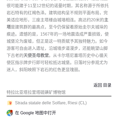
很可能建于11至12世纪的诺曼时期，其名称源于所依托
岩石特有的红褐色泽。建筑结构呈不规则平面布局，完
美适应地形，三座主塔楼由城墙相连。高达约20米的
主
塔
是建筑群的最高点，至今仍保留着原始圭尔夫城垛的
痕迹。遗憾的是，1567年的一场地震造成严重损毁，使
城堡沦为废墟，但正是这一特质赋予其独特魅力。如今
游客可自由进入遗址，沿城墙步道漫步，还能眺望山脚
下古老的
天使圣母教堂
。从卡尔塔尼塞塔历史中心循天
使区指示牌步行即可轻松抵达城堡。日落时分参观尤为
迷人，斜阳映照下岩石的红色更显瑰丽。
返回 目录
特拉比亚塔拉里塔硫磺矿博物馆
Strada statale delle Solfare, Riesi (CL)
在 Google 地图中打开