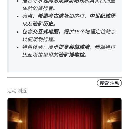
适合寻求
远离常规旅游路线
和真实西西里
体验的旅行者。
亮点：
希腊考古遗址
如杰拉、
中世纪城堡
以及
硫矿历史
。
包含
交互式地图
，提供15个地理定位站点
以便规划行程。
特色体验：漫步
提莫莱翁城墙
，参观特拉
比亚塔拉里塔的
硫矿博物馆
。
搜索 活动
活动 附近