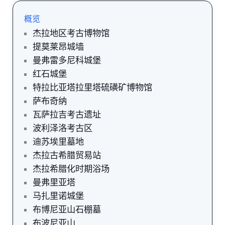
概览
杰拉地区考古博物馆
提莫莱昂城墙
曼弗雷多尼科城堡
红石城堡
特拉比亚塔拉里塔硫磺矿博物馆
萨布奇纳
瓦萨拉吉考古遗址
波利泽洛考古区
迪苏埃里墓地
杰拉古希腊贸易站
杰拉希腊化时期浴场
曼弗里亚塔
马扎里诺城堡
布博尼亚山石棚墓
布波尼亚山