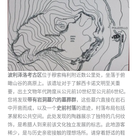
波利泽洛考古区
位于穆索梅利附近数公里处，坐落于俯
瞰山谷的高原上。该遗址对于了解西卡诺文明至关重
要，出土文物年代跨度从公元前10世纪至公元前6世纪。
您将发现
带有岩洞墓穴的墓葬群
，这些墓穴直接在岩石
中开凿而成，以及一个
史前村落
的遗迹，村落布局包括
茅屋和公共空间。此处发现的陶器展示了独特的几何纹
饰，是希腊人到来前该文化独立发展的标志。此地游客
稀少，是与历史亲密接触的理想场所。请穿着舒适的鞋