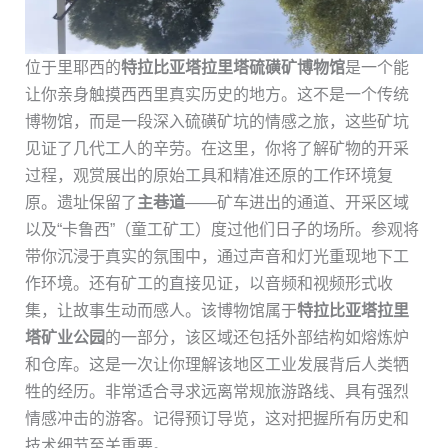
位于里耶西的
特拉比亚塔拉里塔硫磺矿博物馆
是一个能
让你亲身触摸西西里真实历史的地方。这不是一个传统
博物馆，而是一段深入硫磺矿坑的情感之旅，这些矿坑
见证了几代工人的辛劳。在这里，你将了解矿物的开采
过程，观赏展出的原始工具和精准还原的工作环境复
原。遗址保留了
主巷道
——矿车进出的通道、开采区域
以及“卡鲁西”（童工矿工）度过他们日子的场所。参观将
带你沉浸于真实的氛围中，通过声音和灯光重现地下工
作环境。还有矿工的直接见证，以音频和视频形式收
集，让故事生动而感人。该博物馆属于
特拉比亚塔拉里
塔矿业公园
的一部分，该区域还包括外部结构如熔炼炉
和仓库。这是一次让你理解该地区工业发展背后人类牺
牲的经历。非常适合寻求远离常规旅游路线、具有强烈
情感冲击的游客。记得预订导览，这对把握所有历史和
技术细节至关重要。