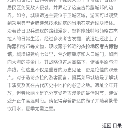
居民区免受敌人侵袭，并界定了这座古希腊城邦的边
界。如今，城墙遗迹主要位于卫城区域，游客可以观赏
到采用典型希腊建筑技术砌筑的当地石灰岩砌块墙体。
沿着昔日卫兵巡逻的路线漫步，您将能独特地领略古杰
拉人的日常生活。经过多次考古发掘，该遗址还出土了
陶器和钱币等文物，现收藏于邻近的
杰拉地区考古博物
馆
。城墙绵延约七公里，包含瞭望塔和入口城门，如面
向大海的黄金门。其战略位置居高临下，俯瞰平原与海
岸线，使这里不仅是重要的历史见证，更是绝佳的观景
点。对于造访杰拉的游客而言，提莫莱昂城墙是了解城
市演变及其在古代历史中地位的必游之地。遗址全年开
放，但春秋两季是充分享受考古漫步的最佳时节，建议
避开正午高温时段。请记得穿着舒适的鞋子并随身携带
饮用水，夏季尤需注意。
返回 目录