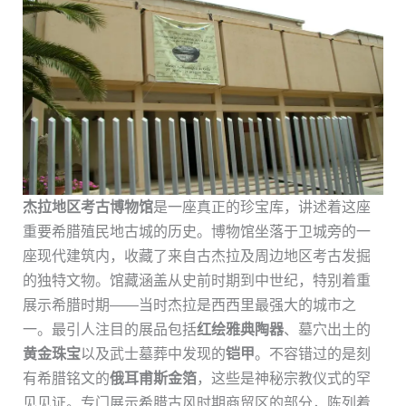
杰拉地区考古博物馆
是一座真正的珍宝库，讲述着这座
重要希腊殖民地古城的历史。博物馆坐落于卫城旁的一
座现代建筑内，收藏了来自古杰拉及周边地区考古发掘
的独特文物。馆藏涵盖从史前时期到中世纪，特别着重
展示希腊时期——当时杰拉是西西里最强大的城市之
一。最引人注目的展品包括
红绘雅典陶器
、墓穴出土的
黄金珠宝
以及武士墓葬中发现的
铠甲
。不容错过的是刻
有希腊铭文的
俄耳甫斯金箔
，这些是神秘宗教仪式的罕
见见证。专门展示希腊古风时期商贸区的部分，陈列着