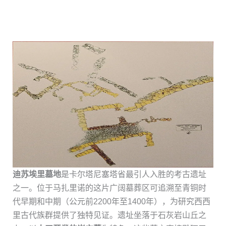
迪苏埃里墓地
是卡尔塔尼塞塔省最引人入胜的考古遗址
之一。位于马扎里诺的这片广阔墓葬区可追溯至青铜时
代早期和中期（公元前2200年至1400年），为研究西西
里古代族群提供了独特见证。遗址坐落于石灰岩山丘之