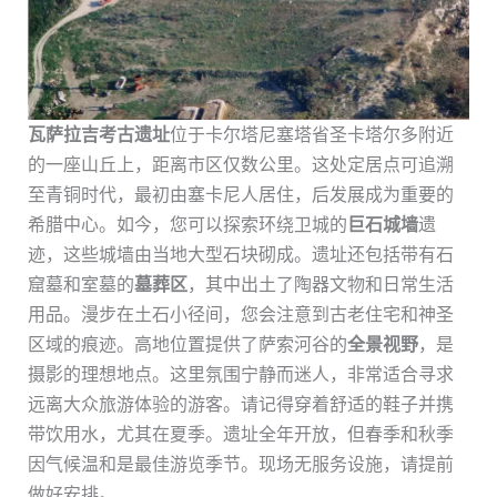
瓦萨拉吉考古遗址
位于卡尔塔尼塞塔省圣卡塔尔多附近
的一座山丘上，距离市区仅数公里。这处定居点可追溯
至青铜时代，最初由塞卡尼人居住，后发展成为重要的
希腊中心。如今，您可以探索环绕卫城的
巨石城墙
遗
迹，这些城墙由当地大型石块砌成。遗址还包括带有石
窟墓和室墓的
墓葬区
，其中出土了陶器文物和日常生活
用品。漫步在土石小径间，您会注意到古老住宅和神圣
区域的痕迹。高地位置提供了萨索河谷的
全景视野
，是
摄影的理想地点。这里氛围宁静而迷人，非常适合寻求
远离大众旅游体验的游客。请记得穿着舒适的鞋子并携
带饮用水，尤其在夏季。遗址全年开放，但春季和秋季
因气候温和是最佳游览季节。现场无服务设施，请提前
做好安排。