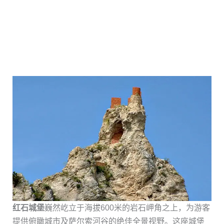
红石城堡
巍然屹立于海拔600米的岩石岬角之上，为游客
提供俯瞰城市及萨尔索河谷的绝佳全景视野。这座城堡