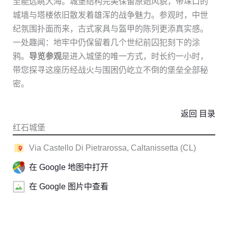
至能远眺大海。城堡结构完美保留原始风貌，带垛口的
城墙与塔楼依旧散发着雄浑的战争魅力。参观时，中世
纪氛围扑面而来，古式家具与盔甲的陈列更添真实感。
一处趣闻：地牢中仍保留着几个世纪前囚犯刻下的涂
鸦。
导览参观
是进入城堡的唯一方式，时长约一小时，
带您探寻这座历经战火与围困仍屹立不倒的堡垒全部秘
密。
返回 目录
红石城堡
Via Castello Di Pietrarossa, Caltanissetta (CL)
在 Google 地图中打开
在 Google 图片中查看