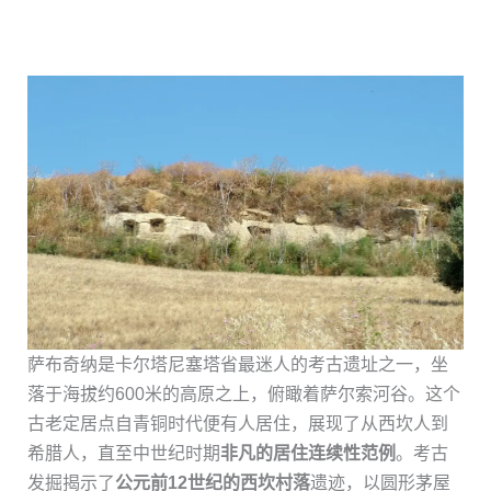
萨布奇纳是卡尔塔尼塞塔省最迷人的考古遗址之一，坐
落于海拔约600米的高原之上，俯瞰着萨尔索河谷。这个
古老定居点自青铜时代便有人居住，展现了从西坎人到
希腊人，直至中世纪时期
非凡的居住连续性范例
。考古
发掘揭示了
公元前12世纪的西坎村落
遗迹，以圆形茅屋