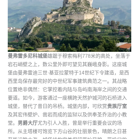
曼弗雷多尼科城堡
雄踞于穆索梅利778米的高处，坐落于
岩石峭壁之上，数公里外即可望见其巍峨身影。这座城
堡由曼弗雷迪三世·基亚拉蒙特于14世纪下令建造，是西
西里岛保存最完好的中世纪军事建筑典范之一。其战略
位置绝非偶然：它掌控着内陆与岛屿南海岸之间的交通
要道。如今，游客通过一座横跨天然护城河的石桥进入
城堡，替代了昔日的吊桥。城堡内部，可欣赏
贵族厅室
及其宏伟壁炉、凿岩而成的监狱以及供奉圣乔治的小教
堂。
男爵大厅
尤为引人入胜，曾是举行重要会议的场
所。从主塔楼可饱览下方山谷的壮丽景色，晴朗之日甚