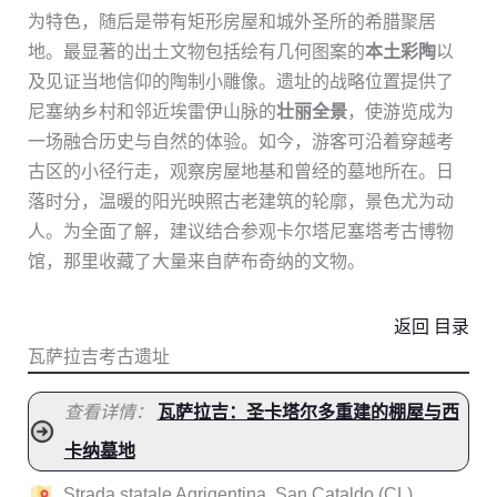
为特色，随后是带有矩形房屋和城外圣所的希腊聚居
地。最显著的出土文物包括绘有几何图案的
本土彩陶
以
及见证当地信仰的陶制小雕像。遗址的战略位置提供了
尼塞纳乡村和邻近埃雷伊山脉的
壮丽全景
，使游览成为
一场融合历史与自然的体验。如今，游客可沿着穿越考
古区的小径行走，观察房屋地基和曾经的墓地所在。日
落时分，温暖的阳光映照古老建筑的轮廓，景色尤为动
人。为全面了解，建议结合参观卡尔塔尼塞塔考古博物
馆，那里收藏了大量来自萨布奇纳的文物。
返回 目录
瓦萨拉吉考古遗址
查看详情：
瓦萨拉吉：圣卡塔尔多重建的棚屋与西
卡纳墓地
Strada statale Agrigentina, San Cataldo (CL)