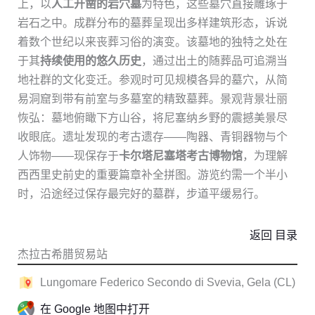
上，以
人工开凿的岩穴墓
为特色，这些墓穴直接雕琢于
岩石之中。成群分布的墓葬呈现出多样建筑形态，诉说
着数个世纪以来丧葬习俗的演变。该墓地的独特之处在
于其
持续使用的悠久历史
，通过出土的随葬品可追溯当
地社群的文化变迁。参观时可见规模各异的墓穴，从简
易洞窟到带有前室与多墓室的精致墓葬。景观背景壮丽
恢弘：墓地俯瞰下方山谷，将尼塞纳乡野的震撼美景尽
收眼底。遗址发现的考古遗存——陶器、青铜器物与个
人饰物——现保存于
卡尔塔尼塞塔考古博物馆
，为理解
西西里史前史的重要篇章补全拼图。游览约需一个半小
时，沿途经过保存最完好的墓群，步道平缓易行。
返回 目录
杰拉古希腊贸易站
Lungomare Federico Secondo di Svevia, Gela (CL)
在 Google 地图中打开