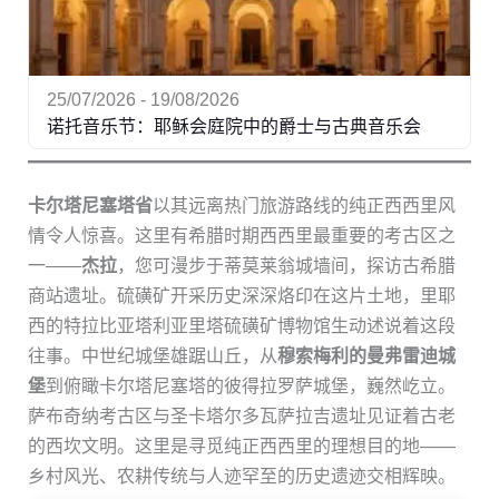
25/07/2026 - 19/08/2026
诺托音乐节：耶稣会庭院中的爵士与古典音乐会
卡尔塔尼塞塔省
以其远离热门旅游路线的纯正西西里风
情令人惊喜。这里有希腊时期西西里最重要的考古区之
一——
杰拉
，您可漫步于蒂莫莱翁城墙间，探访古希腊
商站遗址。硫磺矿开采历史深深烙印在这片土地，里耶
西的特拉比亚塔利亚里塔硫磺矿博物馆生动述说着这段
往事。中世纪城堡雄踞山丘，从
穆索梅利的曼弗雷迪城
堡
到俯瞰卡尔塔尼塞塔的彼得拉罗萨城堡，巍然屹立。
萨布奇纳考古区与圣卡塔尔多瓦萨拉吉遗址见证着古老
的西坎文明。这里是寻觅纯正西西里的理想目的地——
乡村风光、农耕传统与人迹罕至的历史遗迹交相辉映。