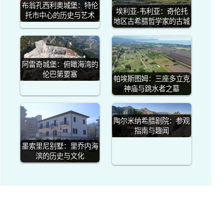
布翁孔西利奥城堡：特伦
埃利亚-韦利亚：奇伦托
托市中心的历史与艺术
地区古希腊哲学家的古城
阿雷奇城堡：俯瞰海湾的
伦巴第要塞
帕埃斯图姆：三座多立克
神庙与跳水者之墓
陶尔米纳希腊剧院：参观
指南与趣闻
墨索里尼别墅：里乔内海
滨的历史与文化