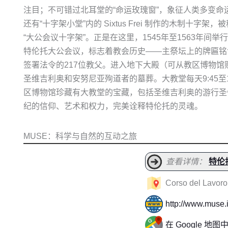
注目；不可错过北耳堂的“命运玫瑰窗”，象征人类多变命
还有“十字架小堂”内的 Sixtus Frei 制作的木制十字架，
“大公会议十字架”。正是在这里，1545年至1563年间举
特伦托大公会议，标志着教会历史——主祭坛上的牌匾铭
签署法令的217位教父。进入地下大殿（可从教区博物馆
圣维吉利奥和安努尼亚殉道者的墓葬。大教堂每天9:45至
区博物馆珍藏有大教堂的宝藏，包括圣维吉利奥的游行圣
纪的信仰、艺术和权力，完美诠释特伦托的灵魂。
MUSE：科学与自然的互动之旅
查看详情：
特伦
Corso del Lavoro 
http://www.muse.i
在 Google 地图