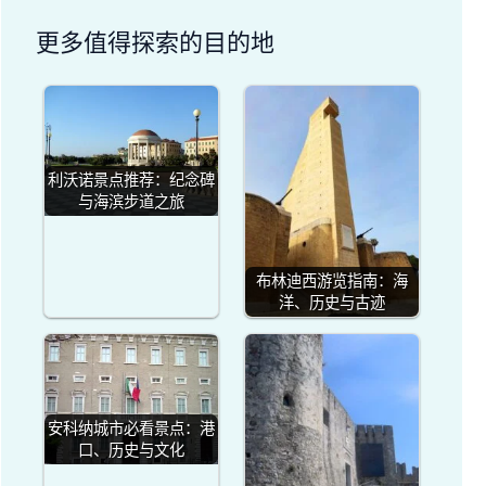
更多值得探索的目的地
利沃诺景点推荐：纪念碑
与海滨步道之旅
布林迪西游览指南：海
洋、历史与古迹
安科纳城市必看景点：港
口、历史与文化