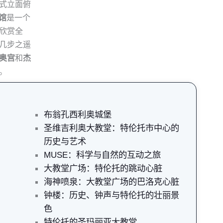
式立面俯
馆
是一个
欣赏全
几步之遥
奥宫
和
杰
。
布翁孔西利奥城堡
圣维吉利奥大教堂：特伦托市中心的
历史与艺术
MUSE：科学与自然的互动之旅
大教堂广场：特伦托的跳动心脏
海神喷泉：大教堂广场的巴洛克心脏
钟楼：历史、钟声与特伦托的壮丽景
色
特伦托的圣玛丽亚大教堂