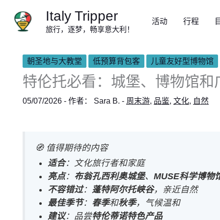
跳
Italy Tripper
至
活动
行程
旅行，逐梦，畅享意大利！
内
容
朝圣地与大教堂
低预算背包客
儿童友好型博物馆
特伦托必看：城堡、博物馆和
05/07/2026
- 作者：
Sara B.
-
周末游
,
品鉴
,
文化
,
自然
🧭 值得期待的内容
适合
：文化旅行者和家庭
亮点
：
布翁孔西利奥城堡
、
MUSE科学博物
不容错过
：
蓬特阿尔托峡谷
，亲近自然
最佳季节
：
春季
和
秋季
，气候温和
建议
：品尝
特伦蒂诺特色产品