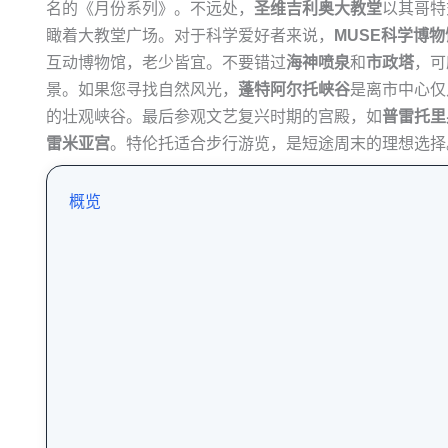
名的《月份系列》。不远处，
圣维吉利奥大教堂
以其哥特
瞰着大教堂广场。对于科学爱好者来说，
MUSE科学博物
互动博物馆，老少皆宜。不要错过
海神喷泉
和
市政塔
，可
景。如果您寻找自然风光，
蓬特阿尔托峡谷
是离市中心仅
的壮观峡谷。最后参观文艺复兴时期的宫殿，如
普雷托里
雷米亚宫
。特伦托适合步行游览，是短途周末的理想选择
概览