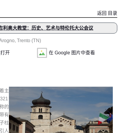
返回 目录
吉利奥大教堂：历史、艺术与特伦托大公会议
rogno, Trento (TN)
中打开
在 Google 图片中查看
着主
21
称的
带有
子柱
引人