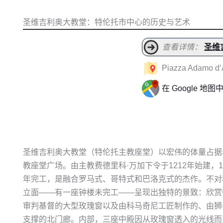
圣维吉利奥大教堂：特伦托市中心的历史与艺术
查看详情：
圣维
Piazza Adamo d’A
在 Google 地图
圣维吉利奥大教堂（特伦托主教座堂）以宏伟的体量占据
教座堂广场。由主教费德里科·万加下令于1212年始建，13
年完工，是融合罗马式、哥特式和巴洛克式的杰作。不对
立面——有一座钟楼未完工——呈现出独特的景致：欣赏
审判基督的大型玫瑰窗以及由科马奇尼工匠制作的、由狮
支撑的北门廊。内部，三座中殿因从玫瑰窗透入的光线而