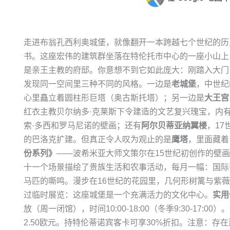
走进布翁孔西利奥城堡，就像翻开一本跨越七个世纪的历
书。这座宏伟的建筑群坐落在特伦托市中心的一座小山上
是亲王主教的府邸。你意想不到它如此庞大：刚踏入大门
发现同一空间里三种不同的风格。一边是
老城堡
，中世纪
心里矗立着圆柱形巨塔（奥古斯托塔）；另一边是
大王宫
红衣主教贝尔纳多·克莱斯下令建造的文艺复兴瑰宝，内
索·多西和罗马尼诺的壁画；还有
阿尔贝蒂亚纳翼楼
，17
的巴洛克扩建。但真正令人叹为观止的是
鹰塔
，里面藏着
份系列》
——波希米亚大师文策尔在15世纪初创作的壁
十一个场景描绘了贵族生活和农事活动，每月一幅：国际
马匹的嘶鸣。漫步在16世纪的花园里，几何形树篱与紫
过临时展览：这座城堡是一个充满活力的文化中心。
实用
放（周一闭馆），时间10:00-18:00（冬季9:30-17:
2.50欧元。持特伦蒂诺宾客卡可享30%折扣。注意：