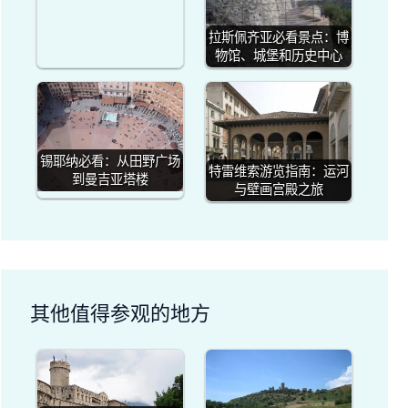
拉斯佩齐亚必看景点：博
物馆、城堡和历史中心
锡耶纳必看：从田野广场
特雷维索游览指南：运河
到曼吉亚塔楼
与壁画宫殿之旅
其他值得参观的地方