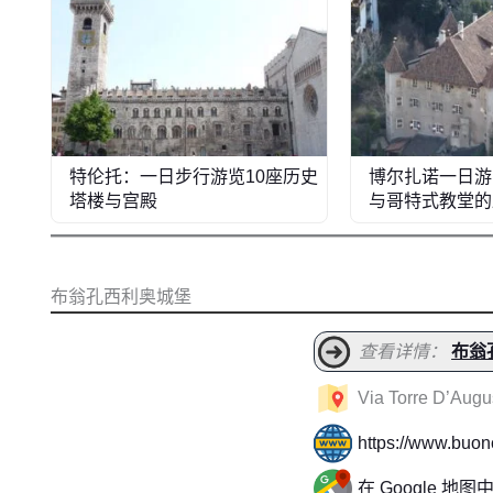
特伦托：一日步行游览10座历史
博尔扎诺一日游
塔楼与宫殿
与哥特式教堂的
布翁孔西利奥城堡
查看详情：
布翁
Via Torre D’Augu
https://www.buonc
在 Google 地图