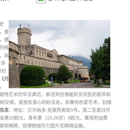
史
，曾
，便
的核
，由
有多
世纪
《月
画。
哥特艺术的罕见典范，鲜活到仿佛能听见农民的歌声和
薇树交错，是放松身心的好去处。如果你热爱艺术，别错
信息
：地址：贝尔纳多·克莱西奥街5号。周二至周日开
00）。全票10欧元，青年票（15-26岁）6欧元，鹰塔附加费
存在建筑障碍，但博物馆尽力提升无障碍设施。