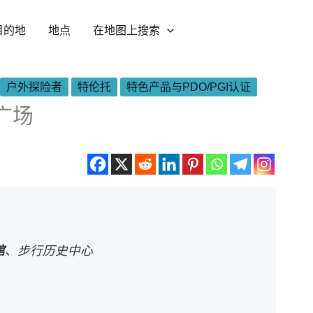
目的地
地点
在地图上搜索
户外探险者
特伦托
特色产品与PDO/PGI认证
广场
馆
、步行历史中心