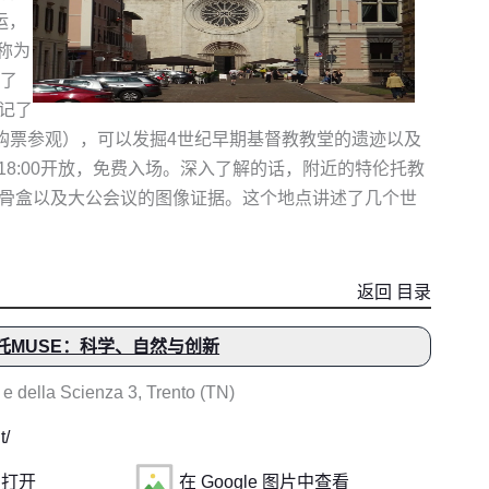
运，
被称为
行了
记了
购票参观），可以发掘4世纪早期基督教教堂的遗迹以及
18:00开放，免费入场。深入了解的话，附近的特伦托教
骨盒以及大公会议的图像证据。这个地点讲述了几个世
返回 目录
托MUSE：科学、自然与创新
e della Scienza 3, Trento (TN)
t/
中打开
在 Google 图片中查看