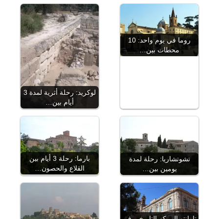
روما في يوم واحد: 10
محطات بين…
لوكريد: رحلة أثرية لمدة 3
أيام بين…
بارما: رحلة 3 أيام بين
تشوتشاريا: رحلة لمدة
القلاع والحصون…
يومين بين…
تارانتو المركز التاريخي في