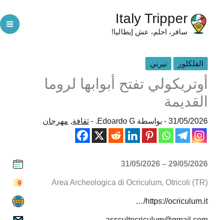
خطي
Italy Tripper
لى
سافر، احلم، عش إيطاليا!
لمحتوى
الفلكلور
تيرني
أوتريكولي تفتح أبوابها لروما
القديمة
31/05/2026
- بواسطة
Edoardo G.
-
ثقافة
,
مهرجان
29/05/2026 – 31/05/2026
Area Archeologica di Ocriculum, Otricoli (TR)
https://ocriculum.it/…
asscultocriculum@gmail.com