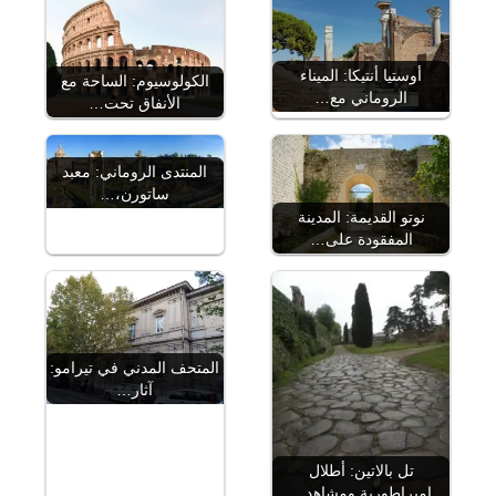
أوستيا أنتيكا: الميناء
الكولوسيوم: الساحة مع
الروماني مع…
الأنفاق تحت…
المنتدى الروماني: معبد
ساتورن،…
نوتو القديمة: المدينة
المفقودة على…
المتحف المدني في تيرامو:
آثار…
تل بالاتين: أطلال
إمبراطورية ومشاهد…