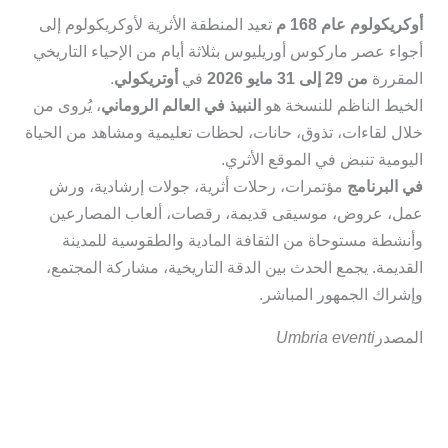
أوكريكولوم عام 168 م
تعيد المنطقة الأثرية لأوكريكولوم إلى
أجواء عصر ماركوس أوريليوس بثلاثة أيام من الإحياء التاريخي
المقررة
من 29 إلى 31 مايو 2026
في
أوتريكولي
.
الخيط الناظم للنسخة هو
النبيذ في العالم الروماني
، يُروى من
خلال لقاءات، تذوق، حانات، لحظات تعليمية ومشاهد من الحياة
اليومية تنبض في الموقع الأثري.
في البرنامج
مؤتمرات، رحلات أثرية، جولات إرشادية، ورش
عمل، عروض، موسيقى قديمة، رقصات، ألعاب المصارعين
وأنشطة مستوحاة من الثقافة المادية والطقوسية للمدينة
القديمة. يجمع الحدث بين الدقة التاريخية، مشاركة المجتمع،
وإشراك الجمهور المباشر.
المصدر
Umbria eventi