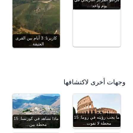
يوم واحد:…
كازيرتا: 3 أيام بين القرى
العتيقة…
وجهات أخرى لاكتشافها
ما يجب رؤيته في روما: 15
ماذا تشاهد في كوزنسا: 15
محطة لا تفوت…
محطة بين…