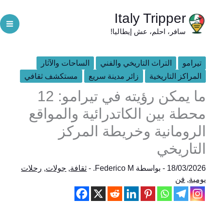
خطي
Italy Tripper
لى
سافر، احلم، عش إيطاليا!
لمحتوى
تيرامو
التراث التاريخي والفني
الساحات والآثار
المراكز التاريخية
زائر مدينة سريع
مستكشف ثقافي
ما يمكن رؤيته في تيرامو: 12
محطة بين الكاتدرائية والمواقع
الرومانية وخريطة المركز
التاريخي
18/03/2026
- بواسطة
Federico M.
-
ثقافة
,
جولات
,
رحلات
يومية
,
فن