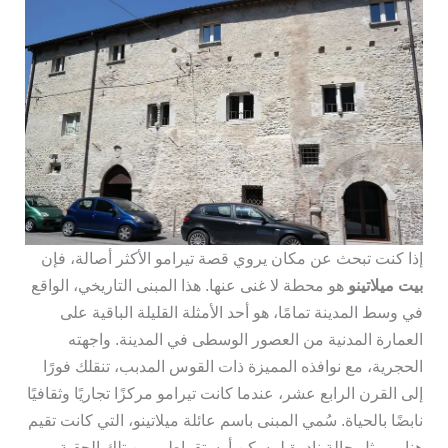
إذا كنت تبحث عن مكان يروي قصة تيرامو الأكثر أصالة، فإن
بيت ميلاتينو
هو محطة لا غنى عنها. هذا المبنى التاريخي، الواقع
في وسط المدينة تمامًا، هو أحد الأمثلة القليلة الباقية على
العمارة المدنية من العصور الوسطى في المدينة. واجهته
الحجرية، مع نوافذه المميزة ذات القوس المدبب، تنقلك فورًا
إلى القرن الرابع عشر، عندما كانت تيرامو مركزًا تجاريًا وثقافيًا
نابضًا بالحياة. سُمي المبنى باسم عائلة ميلاتينو، التي كانت تقيم
هنا، ويمثل حالة نادرة لمسكن أرستقراطي من تلك الحقبة.