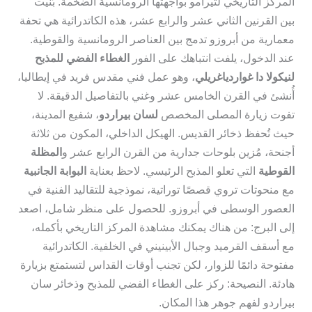
المركز التاريخي لتيرامو بواجهتها الرومانسية الضخمة. بُنيت
بين القرنين الثاني عشر والرابع عشر، هذه الكاتدرائية هي تحفة
معمارية من أبروزو تدمج بين العناصر الرومانسية والقوطية.
عند الدخول، يلفت انتباهك على الفور
الغطاء الفضي للمذبح
لنيكولا دا غواردياغريلي
، وهو عمل فني مقدس فريد في إيطاليا،
أُنشئ في القرن الخامس عشر وغني بالتفاصيل الدقيقة. لا
تفوت زيارة المصلى المخصص
لسان بيراردو
، شفيع المدينة،
حيث تُحفظ ذخائر القديس. الهيكل الداخلي، المكون من ثلاثة
أجنحة، مُزين بلوحات جدارية من القرن الرابع عشر و
المظلة
القوطية
التي تعلو المذبح الرئيسي. لاحظ بعناية
البوابة الجانبية
مع منحوتات تروي قصصًا توراتية، نموذجية للتقاليد الفنية في
العصور الوسطى في أبروزو. للحصول على منظر شامل، اصعد
إلى البرج: من هناك يمكنك مشاهدة المركز التاريخي بأكمله،
مع أسقف القرميد وجبال الأبينيني في الخلفية. الكاتدرائية
مفتوحة دائمًا للزوار، لكن تجنب أوقات القداس لتستمتع بزيارة
هادئة. النصيحة: ركز على الغطاء الفضي للمذبح وذخائر سان
بيراردو لفهم جوهر هذا المكان.