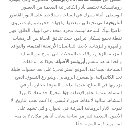
رومانسيكية تحتفظ بآثار الكاتدرائية القديمة من العصور
الوسطى. أثناء سيرك في الساحة، ستلاحظ على الفور
القصور
التاريخية
التي تحيط بها، بعضها بواجهات حجرية وبوابات تروي
ماضيًا نبيلًا. الساحة ليست مجرد متحف في الهواء الطلق: فهي
نقطة تجمع لسكان تيرامو، حيث تتدفق الحياة بين الدردشات
والقهوة والنزهات. لاحظ التفاصيل:
الأرصفة القديمة
، والنوافذ
المزينة بالزهور، ولافتات المحلات التي تمزج بين التقاليد
والحداثة. هنا تتنفس
أبروتسو الأصيلة
، بعيدًا عن تدفقات
السياحة الجماعية. الموقع استراتيجي: على بعد خطوات قليلة
تجد الكاتدرائية، والمسرح الروماني، وشوارع التسوق. أنصح
بزيارتها في الصباح، عندما تداعب الضوء الحجارة، أو في
المساء، عندما تخلق الإضاءة جوًا سحريًا. خذ معك كاميرا:
المشاهد مثالية لالتقاط صور لا تُنسى. إذا كنت تحب التاريخ، لا
تفوت الآثار الرومانية المرئية في الجوار، والتي تشهد على
الأصول القديمة لتيرامو. ساحة سانت آنا هي مكان لا بد منه
لمن يريد فهم المدينة حقًا.