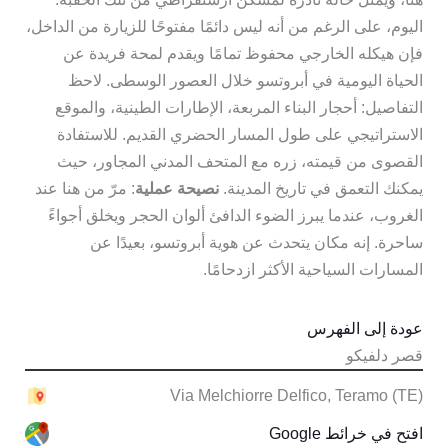
اليوم، على الرغم من أنه ليس دائمًا مفتوحًا للزيارة من الداخل،
فإن هيكله الخارجي محفوظ تمامًا ويقدم لمحة فريدة عن
الحياة اليومية في أبروتسو خلال العصور الوسطى. لاحظ
التفاصيل: أحجار البناء المربعة، الإطارات الطينية، والموقع
الاستراتيجي على طول المسار الحضري القديم. للاستفادة
القصوى من قيمته، زره مع المتحف المدني المجاور، حيث
يمكنك التعمق في تاريخ المدينة.
نصيحة عملية
: مرّ من هنا عند
الغروب، عندما يبرز الضوء الدافئ ألوان الحجر ويخلق أجواءً
ساحرة. إنه مكان يتحدث عن هوية أبروتسو، بعيدًا عن
المسارات السياحية الأكثر ازدحامًا.
عودة إلى الفهرس
قصر دلفيكو
Via Melchiorre Delfico, Teramo (TE)
افتح في خرائط Google