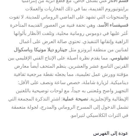
قسم الآثار
غني بشكل خاص، مع قطع أثرية من إنترامنيا
برايتوتيوروم القديمة، بما في ذلك الفخاريات والعملات
والمنحوتات التي تشهد على الماضي الروماني للمدينة. لا تفوت
فسيفساء الأسد
، وهي تحفة فنية من العصور القديمة المتأخرة
عُثر عليها في دوموس رومانية محلية، وتلفت الأنظار بألوانها
الزاهية وإتقانها التنفيذي. تحتوي صالة العرض على أعمال
لفنانين من منطقة أبروتزو مثل
جينارو ديلا مونيكا
و
باسكوال
تشيلومي
، مما يقدم نظرة أصيلة على الإنتاج الفني الإقليمي بين
القرنين التاسع عشر والعشرين. ينظم المتحف أيضاً معارض
مؤقتة وورش عمل تعليمية، مما يجعله نقطة مرجعية ثقافية
ديناميكية. لزيارة شاملة، خصص ساعة ونصف على الأقل:
التجهيز واضح ومُعتنى به جيداً، مع لوحات توضيحية باللغتين
الإيطالية والإنجليزية.
نصيحة عملية
: اشترِ التذكرة المجمعة التي
تشمل الدخول إلى المسرح الروماني والمدرج، لجولة متعمقة
في التراث الكلاسيكي لتيرامو.
عودة إلى الفهرس