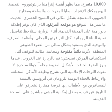
10,000 متفرج
، مما يظهر أهمية إنترامنيا برايتوتيوروم القديمة.
اليوم يمكنك الإعجاب ببقايا المدرجات والساحة ومخارج
الجمهور، المدمجة بشكل مثالي في النسيج الحضري الحديث.
ما يميز هذا الموقع هو
موقعه المرتفع
، الذي كان يوفر إطلالة
بانورامية على المدينة القديمة. أثناء الزيارة، ستلاحظ تفاصيل
تقنية البناء الرومانية: كتل الترافرتين المحلي، وأنظمة الصرف،
والتوجيه الذي يستفيد بشكل مثالي من الضوء الطبيعي.
المنطقة الأثرية
دائماً مفتوحة
ومجانية، مثالية للتوقف أثناء
استكشاف المركز. نصيحتي: قم بالزيارة عند الغروب، عندما
يبرز الضوء الخافت الأشكال القديمة مخلقاً أجواءً ساحرة. لا
تفوت اللوحات الإعلامية التي تشرح وظيفة الأماكن المختلفة
والارتباط بالحياة اليومية للرومان في أبروتسو. بالنسبة
للمسافرين مع الأطفال، إنها فرصة ممتازة ليتعرفوا على
التاريخ عن قرب، بفضل إمكانية المشي مباشرة على الساحة
القديمة.