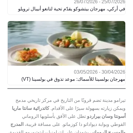
25/07/2026 - 26/07/2026
في أركي، مهرجان بيتشوكو يقدّم تحية لتانغو أنيبال ترويلو
30/04/2026 - 03/05/2026
مهرجان بولسينا للأسماك: موعد تذوق في بولسينا (VT)
تيرامو مدينة تضم قرونًا من التاريخ في مركز تاريخي مدمج
ويمكن زيارته بسهولة سيرًا على الأقدام.
كاتدرائية سانتا ماريا
أسونتا وسان بيراردو
تطل على الأفق بأسلوبها الروماني
القوطي وبوابة ديواداتو دا كوزماتو. على مسافة قريبة،
المدرج
والمسرح الروماني
يشهدان على إنترامنيا برايتوتيوروم القديمة،