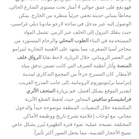
فهو يقع على عمق حوالي 4 أمتار تحت مستوى الشارع الحالي،
محاطاً بمباني حديثة تخفي جزئياً منظره من الخارج. يمكن
الوصول إليه عبر مدخل في ساحة لارجو مادونا ديلي غراتسي،
حيث ينقلك النزول إلى الخلف عبر الزمن. تشمل المواد
المستخدمة في البناء
الطوب المحلي
والرخام المستورد من
محاجر آسيا الصغرى، مما يشهد على الأهمية التجارية لتيرامو
في العصر الروماني. خلال الزيارة، لاحظ بقايا
الرواق خلف
المنصة
وآثار أنظمة الصرف التي كانت تضمن تدفق مياه
الأمطار. كان المسرح جزءاً من المجمع التذكاري لمدينة
إنترامنيا برايتوتيوروم الرومانية، إلى جانب المدرج القريب.
لتقدير الموقع بشكل أفضل، قم بزيارة
المتحف الأثري
فرانشيسكو سافيني
المجاور حيث تُحفظ القطع الأثرية
المكتشفة خلال التنقيبات. المنطقة موضوحة جيداً والدخول
مجاني، مع لوحات إعلامية تشرح تاريخ ووظيفة الأماكن
المختلفة. نصيحة عملية: ضوء فترة الظهيرة يُبرز بشكل خاص
نسيج الأحجار القديمة، مما يجعل الصور أكثر تأثيراً.