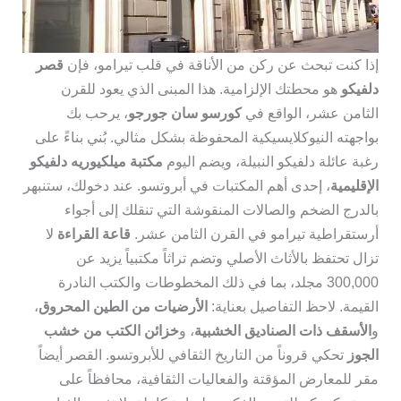
إذا كنت تبحث عن ركن من الأناقة في قلب تيرامو، فإن
قصر
دلفيكو
هو محطتك الإلزامية. هذا المبنى الذي يعود للقرن
الثامن عشر، الواقع في
كورسو سان جورجو
، يرحب بك
بواجهته النيوكلايسيكية المحفوظة بشكل مثالي. بُني بناءً على
رغبة عائلة دلفيكو النبيلة، ويضم اليوم
مكتبة ميلكيوريه دلفيكو
الإقليمية
، إحدى أهم المكتبات في أبروتسو. عند دخولك، ستنبهر
بالدرج الضخم والصالات المنقوشة التي تنقلك إلى أجواء
أرستقراطية تيرامو في القرن الثامن عشر.
قاعة القراءة
لا
تزال تحتفظ بالأثاث الأصلي وتضم تراثاً مكتبياً يزيد عن
300,000 مجلد، بما في ذلك المخطوطات والكتب النادرة
القيمة. لاحظ التفاصيل بعناية:
الأرضيات من الطين المحروق
،
و
الأسقف ذات الصناديق الخشبية
، و
خزائن الكتب من خشب
الجوز
تحكي قروناً من التاريخ الثقافي للأبروتسو. القصر أيضاً
مقر للمعارض المؤقتة والفعاليات الثقافية، محافظاً على