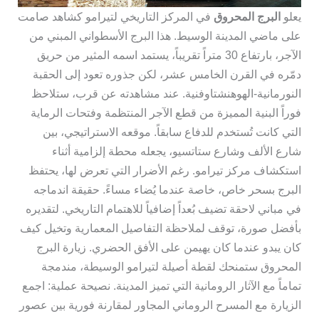
يعلو
البرج المحروق
في المركز التاريخي لتيرامو كشاهد صامت
على ماضي المدينة الوسيط. هذا البرج الأسطواني المبني من
الآجر، بارتفاع 30 متراً تقريباً، يستمد اسمه المثير من حريق
دمّره في القرن الخامس عشر، لكن جذوره تعود إلى الحقبة
النورمانية-الهوهنشتاوفنية. عند مشاهدته عن قرب، ستلاحظ
فوراً البنية المميزة من قطع الآجر المنتظمة وفتحات الرماية
التي كانت تُستخدم للدفاع سابقاً. موقعه الاستراتيجي، بين
شارع الألف وشارع ستاتسيو، يجعله محطة إلزامية أثناء
استكشاف مركز تيرامو. رغم الأضرار التي تعرض لها، يحتفظ
البرج بسحر خاص، خاصة عندما يُضاء مساءً. حقيقة اندماجه
في مباني لاحقة تضيف بُعداً إضافياً للاهتمام التاريخي. لتقديره
بأفضل صورة، توقف لملاحظة التفاصيل المعمارية وتخيل كيف
كان يبدو عندما كان يهيمن على الأفق الحضري. زيارة البرج
المحروق ستمنحك لقطة أصيلة لتيرامو الوسيطة، مندمجة
تماماً مع الآثار الرومانية التي تميز المدينة. نصيحة عملية: اجمع
الزيارة مع المسرح الروماني المجاور لمقارنة فورية بين عصور