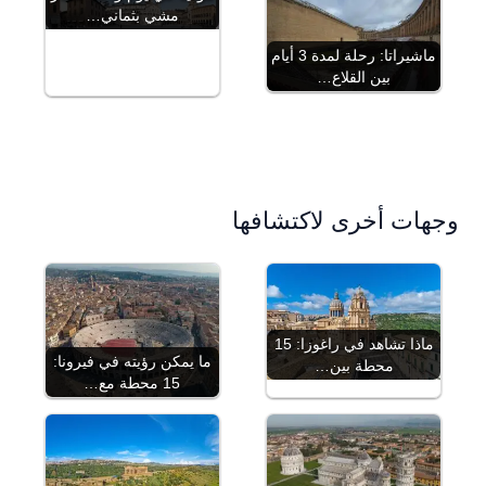
مشي بثماني…
ماشيراتا: رحلة لمدة 3 أيام
بين القلاع…
وجهات أخرى لاكتشافها
ماذا تشاهد في راغوزا: 15
ما يمكن رؤيته في فيرونا:
محطة بين…
15 محطة مع…