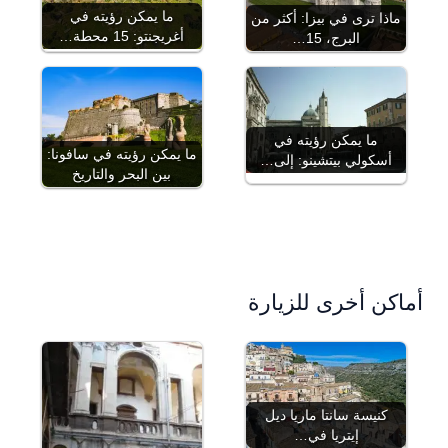
ما يمكن رؤيته في
ماذا ترى في بيزا: أكثر من
أغريجنتو: 15 محطة…
البرج، 15…
ما يمكن رؤيته في
ما يمكن رؤيته في سافونا:
أسكولي بيتشينو: إلى…
بين البحر والتاريخ
أماكن أخرى للزيارة
كنيسة سانتا ماريا ديل
إيتريا في…