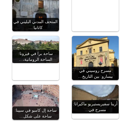
المتحف المدني البليني في
كاتانيا:…
ساحة برا في فيرونا:
الساحة الرومانية،…
مسرح روسيني في
بيسارو: بين التاريخ…
أرينا سفيريستيريو ماكيراتا:
مسرح في…
ساحة إل كامبو في سيينا:
ساحة على شكل…