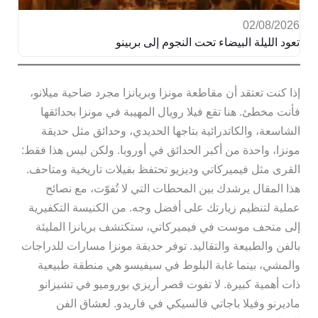
02/08/2026
تعود الليلة البيضاء تحت النجوم إلى بربينو
إذا كنت تعتقد أن مقاطعة مونزا وبريانزا مجرد ضاحية ميلانو،
فأنت مخطئ. هنا تقع فيلا رويال المهيبة في مونزا بحدائقها
الشاسعة، والكاتدرائية بتاجها الحديدي، وحدائق مثل حديقة
مونزا، واحدة من أكبر الحدائق في أوروبا. ولكن ليس هذا فقط:
القرى مثل فيميركاتي وديزيو تحتفظ بفيلات تاريخية ومتاحف.
هذا المقال يرشدك بين المحطات التي لا تُفوّت، مع نصائح
عملية لتنظيم زيارتك على أفضل وجه. من الكنيسة التكفيرية
إلى متحف موست في فيميركاتي، ستكتشف بريانزا المليئة
بالفن والطبيعة والتقاليد. توفر حديقة مونزا مسارات للدراجات
والمشي، بينما غابة البلوط في سيفيسو هي منطقة طبيعية
ذات أهمية كبيرة. لا تفوت قصر أريزي بوروميو في تشيزانو
ماديرنو وفيلا باجاتي فالسيكي في فاريدو. لعشاق الفن