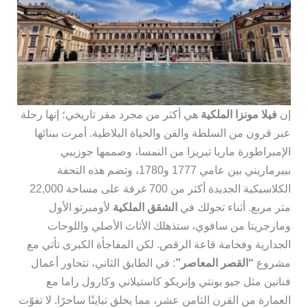
إن
فيلا مونزا الملكية
هي أكثر من مجرد مقر تاريخي؛ إنها رحلة
عبر قرون من السلطة والفن والحياة البلاطية. أمرت ببنائها
الإمبراطورة ماريا تيريزا من النمسا، وصممها جوزيبي
بييرماريني بين عامي 1777 و1780، وتضم هذه التحفة
الكلاسيكية الجديدة أكثر من 700 غرفة على مساحة 22,000
متر مربع. أثناء تجولك في
الشقق الملكية
لأومبرتو الأول
ومارجريتا من سافوي، ستذهلك الأثاث الأصلي واللوحات
الجدارية وفخامة قاعة الرقص. لكن المفاجأة الكبرى تأتي مع
مشروع
“القصر المعاصر”
: في الطابق الثاني، تتحاور أعمال
فنانين مثل جيو بونتي وإنريكو كاستيلاني وكارول راما مع
العمارة من القرن الثامن عشر، مما يخلق تباينًا ساحرًا. لا تفوّت