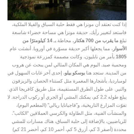
إذا كنت تعتقد أن مونزا هي فقط حلبة السباق والفيلا الملكية،
فاستعد لتغيير رأيك. حديقة مونزا هي مساحة خضراء شاسعة
تبلغ
ما يقرب من 700 هكتار
، محاطة بـ
14 كيلومترًا من
الأسوار
، مما يجعلها أكبر حديقة مسوّرة في أوروبا. أنشئت عام
1805
بأمر من نابليون، وكانت مصممة كمزرعة نموذجية
ومحمية صيد. اليوم هي المكان المثالي لمن يبحث عن هروب
من المدينة. ستجد هنا
بوسكو بيلو
، إحدى آخر غابات السهول في
لومبارديا، بأشجارها المعمرة مثل كستناء الحصان والزيزفون
والنير. على طول الطرق المستقيمة، مثل طريق كافريجا الذي
يبلغ طوله 2.2 كم، يمكنك المشي أو الجري أو ركوب الدراجة. لا
تفوّت المزارع التاريخية، و”فاجيانايا ريالي” (المطعم اليوم)،
والمنشآت الفنية، مثل الطاولة والكرسي العملاقين “الكاتب”.
للرياضيين، بالإضافة إلى حلبة السباق، هناك مسارات للمشي
محددة (أصفر 3 كم، أزرق 5 كم، أحمر 10 كم، أخضر 21 كم)