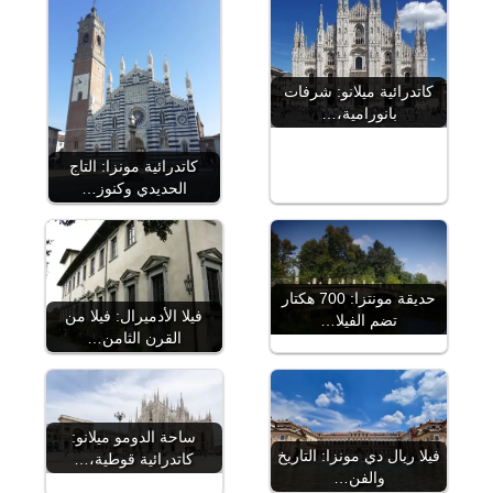
كاتدرائية ميلانو: شرفات
بانورامية،…
كاتدرائية مونزا: التاج
الحديدي وكنوز…
حديقة مونتزا: 700 هكتار
فيلا الأدميرال: فيلا من
تضم الفيلا…
القرن الثامن…
ساحة الدومو ميلانو:
فيلا ريال دي مونزا: التاريخ
كاتدرائية قوطية،…
والفن…