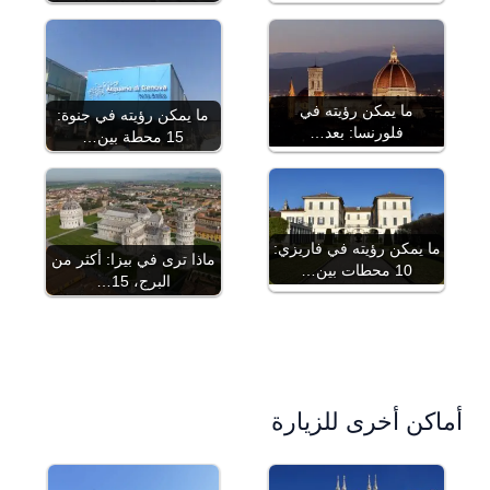
ما يمكن رؤيته في
ما يمكن رؤيته في جنوة:
فلورنسا: بعد…
15 محطة بين…
ما يمكن رؤيته في فاريزي:
ماذا ترى في بيزا: أكثر من
10 محطات بين…
البرج، 15…
أماكن أخرى للزيارة