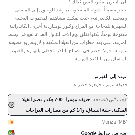
إلى نابليون. مثير، أليس كذلك؟
احجز مسبقاً الجولة المصحوبة بمرشد للوصول إلى المصلى
ومتحف الكاتدرائية، حيث يمكنك مشاهدة المجموعة النحتية
الشهيرة للدجاجة مع الفراخ وكنوز لومباردية أخرى. الكاتدرائية
مفتوحة يومياً، لكنها تغلق يوم الأحد لتناول الغداء. تقع في وسط
المدينة، على بعد خطوات من الفيلا الملكية والأرينغاريو. نصيحة
من مسافرة: احضر في الصباح الباكر لتحظى بالهدوء والضوء
المتسلل من النافذة الوردية.
عودة إلى الفهرس
حديقة مونزا، جوهرة خضراء
اذهب إلى الصفحة:
حديقة مونتزا: 700 هكتار تضم الفيلا
الملكية، حلبة السباق، و14 كم من مسارات الدراجات
Monza (MB)
افتح في خرائط Google