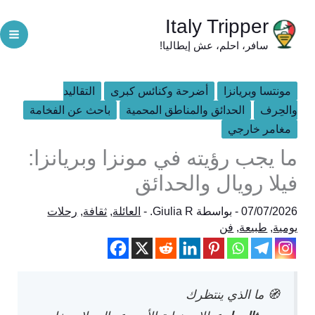
خطي
Italy Tripper
لى
سافر، احلم، عش إيطاليا!
لمحتوى
مونتسا وبريانزا
أضرحة وكنائس كبرى
التقاليد
والحِرف
الحدائق والمناطق المحمية
باحث عن الفخامة
مغامر خارجي
ما يجب رؤيته في مونزا وبريانزا:
فيلا رويال والحدائق
07/07/2026
- بواسطة
Giulia R.
-
العائلة
,
ثقافة
,
رحلات
يومية
,
طبيعة
,
فن
🧭 ما الذي ينتظرك