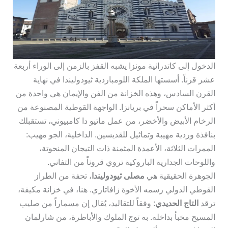
الدخول إلى كاتدرائية مونزا يشبه القفز بالزمن إلى الوراء أربعة
عشر قرناً. أسستها الملكة اللومباردية ثيودوليندا في نهاية
القرن السادس، وهذه الخزانة من الفن والإيمان هي واحدة من
أكثر الأماكن سحراً في بريانزا. الواجهة القوطية المصنوعة من
الرخام الأبيض والأخضر، من عمل ماتيو دا كامبيوني، تستقبلك
بنافذة وردية مهيبة وتماثيل للقديسين. الداخلية، الجو مهيب:
الممرات الثلاثة، الأعمدة المثمنة ذات التيجان المنحوتة،
واللوحات الجدارية الباروكية تروي قروناً من التفاني.
الجوهرة الحقيقية هي
مصلى ثيودوليندا
، تحفة من الطراز
القوطي الدولي رسمه الأخوة زافاتاري. هنا، في خزانة مكيفة،
ترقد
التاج الحديدي
: وفقاً للتقاليد، يُقال إن مسماراً من صليب
المسيح مخبأ بداخله. به توج الملوك والأباطرة، من شارلمان