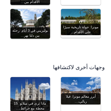
الأقدام بين…
مونزا: جولة تاريخية سيرًا
بوليزيني في 3 أيام: رحلة
على الأقدام…
بين دلتا نهر…
وجهات أخرى لاكتشافها
أبرز معالم مونزا: فيلا
ريالي،…
ماذا ترى في ميلانو: 15
محطة مع خرائط،…