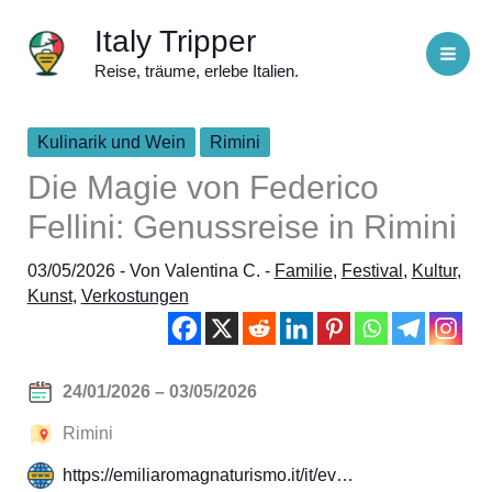
Zum
Italy Tripper
Inhalt
Reise, träume, erlebe Italien.
springen
Kulinarik und Wein
Rimini
Die Magie von Federico
Fellini: Genussreise in Rimini
03/05/2026
- Von
Valentina C.
-
Familie
,
Festival
,
Kultur
,
Kunst
,
Verkostungen
24/01/2026 – 03/05/2026
Rimini
https://emiliaromagnaturismo.it/it/ev…