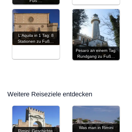
Fuß:…
L'Aquila in 1 Tag: 8
Stationen zu Fuß…
Pesaro an einem Tag:
Rundgang zu Fuß…
Weitere Reiseziele entdecken
Was man in Rimini
Rimini: Geschichte,