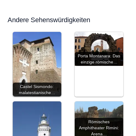
Andere Sehenswürdigkeiten
Porta Montanara: Das
einzige römische…
Castel Sismondo:
malatestianische…
Römisches
Amphitheater Rimini:
Arena…