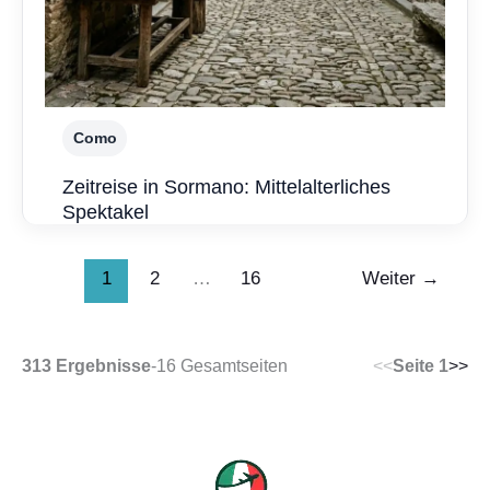
Como
Zeitreise in Sormano: Mittelalterliches
Spektakel
1
2
…
16
Weiter
→
313 Ergebnisse
-
16 Gesamtseiten
<<
Seite 1
>>