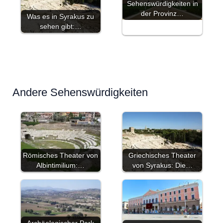
Sehenswürdigkeiten in
der Provinz…
Was es in Syrakus zu
sehen gibt:…
Andere Sehenswürdigkeiten
Römisches Theater von
Griechisches Theater
Albintimilium:…
von Syrakus: Die…