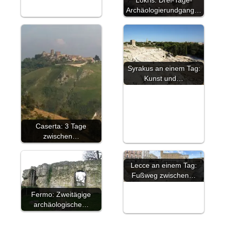
Archäologierundgang…
Syrakus an einem Tag:
Kunst und…
Caserta: 3 Tage
zwischen…
Lecce an einem Tag:
Fußweg zwischen…
Fermo: Zweitägige
archäologische…