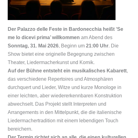
Der Palazzo delle Feste in Bardonecchia heißt ‘Se
me lo dicevi prima’ willkommen
am Abend des
Sonntag, 31. Mai 2026
, Beginn um
21:00 Uhr
. Die
Show bietet eine originelle Begegnung zwischen
Theater, Liedermacherkunst und Komik.
Auf der Bühne entsteht ein musikalisches Kabarett
,
das verschiedene Repertoires und Atmosphären
durchquert und Lieder, Witze und kurze Monologe in
einer leichten, aber wiedererkennbaren Konstruktion
abwechselt. Das Projekt stellt Interpreten und
Arrangements in den Mittelpunkt, die die italienische
Liedermachertradition mit einem lebendigen Touch
bereichern.
Der Termin richtet sich an alle, die einen kulturellen