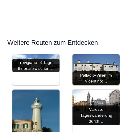
Weitere Routen zum Entdecken
Trevigiano: 3-Tage-
Itinerar zwischen…
Palladio-Villen im
Vicentino:…
Varese:
Tageswanderung
durch…