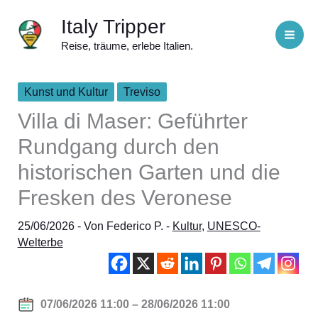
Zum
Italy Tripper
Inhalt
Reise, träume, erlebe Italien.
springen
Kunst und Kultur
Treviso
Villa di Maser: Geführter
Rundgang durch den
historischen Garten und die
Fresken des Veronese
25/06/2026
- Von
Federico P.
-
Kultur
,
UNESCO-
Welterbe
07/06/2026 11:00 – 28/06/2026 11:00