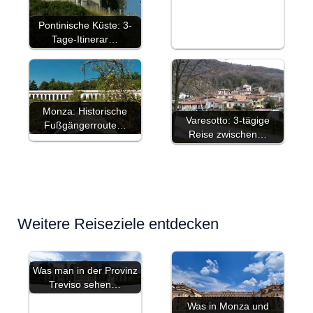
Pontinische Küste: 3-
Tage-Itinerar…
Monza: Historische
Varesotto: 3-tägige
Fußgängerroute…
Reise zwischen…
Weitere Reiseziele entdecken
Was man in der Provinz
Treviso sehen…
Was in Monza und