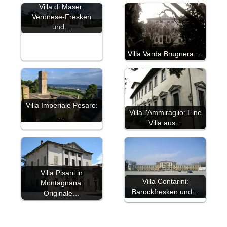
Villa di Maser:
Veronese-Fresken
und…
Villa Varda Brugnera:…
Villa Imperiale Pesaro:
Villa l'Ammiraglio: Eine
…
Villa aus…
Villa Pisani in
Villa Contarini:
Montagnana:
Barockfresken und…
Originale…