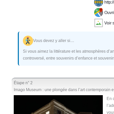
http:
Ouvr
Voir 
Vous devez y aller si…
Si vous aimez la littérature et les atmosphères d’ant
controversé, entre souvenirs d’enfance et souvenir
Étape n° 2
Imago Museum : une plongée dans l’art contemporain ent
En 
l’ad
vous