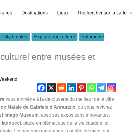
éraires
Destinations
Lieux
Rechercher sur la carte
City breaker
Explorateur culturel
Patrimoine
 culturel entre musées et
Weekend
ara
vous emmène à la découverte du meilleur de la ville
on Natale de Gabriele d’Annunzio
, où vous revivrez
 l’
Imago Museum
, avec ses expositions innovantes.
 Iannucci
, place emblématique de la vie citadine, et
éâtrale. Un parcours par étapes, à portée de main, qui