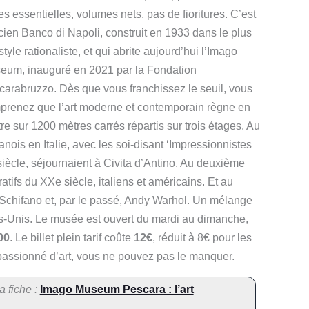
es essentielles, volumes nets, pas de fioritures. C’est
cien Banco di Napoli, construit en 1933 dans le plus
style rationaliste, et qui abrite aujourd’hui l’Imago
eum, inauguré en 2021 par la Fondation
carabruzzo. Dès que vous franchissez le seuil, vous
prenez que l’art moderne et contemporain règne en
re sur 1200 mètres carrés répartis sur trois étages. Au
anois en Italie, avec les soi-disant ‘Impressionnistes
 siècle, séjournaient à Civita d’Antino. Au deuxième
atifs du XXe siècle, italiens et américains. Et au
io Schifano et, par le passé, Andy Warhol. Un mélange
ats-Unis. Le musée est ouvert du mardi au dimanche,
00
. Le billet plein tarif coûte
12€
, réduit à 8€ pour les
 passionné d’art, vous ne pouvez pas le manquer.
a fiche :
Imago Museum Pescara : l’art