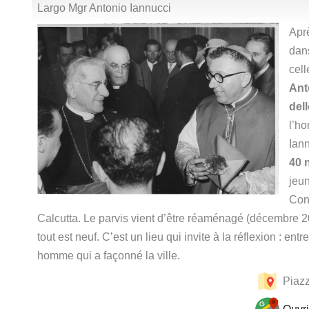
Largo Mgr Antonio Iannucci
Aprè
dans
cell
Ant
del
l’h
Iann
40 
jeun
Con
Calcutta. Le parvis vient d’être réaménagé (décembre 
tout est neuf. C’est un lieu qui invite à la réflexion : ent
homme qui a façonné la ville.
Piazz