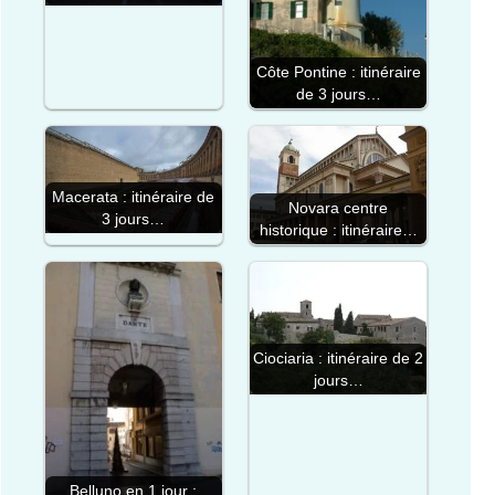
Côte Pontine : itinéraire
de 3 jours…
Macerata : itinéraire de
Novara centre
3 jours…
historique : itinéraire…
Ciociaria : itinéraire de 2
jours…
Belluno en 1 jour :