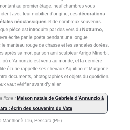
montant au premier étage, neuf chambres vous
ndent avec leur mobilier d’origine, des
décorations
iétales néoclassiques
et de nombreux souvenirs.
que pièce est introduite par des vers du
Notturno
,
vre écrite par le poète pendant une longue
 le manteau rouge de chasse et les sandales dorées,
és après sa mort par son ami sculpteur Arrigo Minerbi.
s, où d’Annunzio est venu au monde, et la dernière
etite écurie rappelle ses chevaux Aquilino et Murgione.
entre documents, photographies et objets du quotidien.
x vaut vérifier avant d’y aller.
a fiche :
Maison natale de Gabriele d’Annunzio à
ara : écrin des souvenirs du Vate
o Manthonè 116, Pescara (PE)