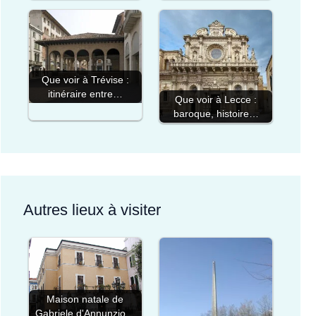
Que voir à Trévise :
itinéraire entre…
Que voir à Lecce :
baroque, histoire…
Autres lieux à visiter
Maison natale de
Gabriele d'Annunzio…