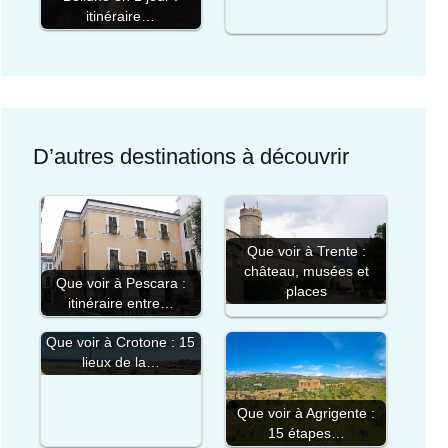
itinéraire…
D’autres destinations à découvrir
Que voir à Trente :
château, musées et
Que voir à Pescara :
places
itinéraire entre…
Que voir à Crotone : 15
lieux de la…
Que voir à Agrigente :
15 étapes…