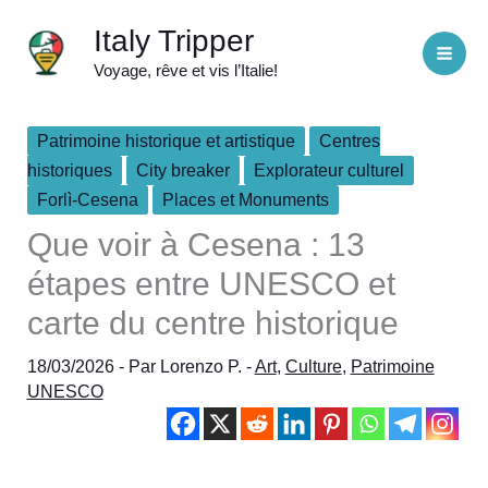
Aller
Italy Tripper
au
Voyage, rêve et vis l’Italie!
contenu
Patrimoine historique et artistique
Centres
historiques
City breaker
Explorateur culturel
Forlì-Cesena
Places et Monuments
Que voir à Cesena : 13
étapes entre UNESCO et
carte du centre historique
18/03/2026
- Par
Lorenzo P.
-
Art
,
Culture
,
Patrimoine
UNESCO