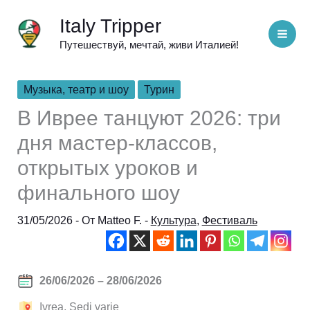
Перейти
Italy Tripper
к
Путешествуй, мечтай, живи Италией!
содержимому
Музыка, театр и шоу
Турин
В Иврее танцуют 2026: три
дня мастер-классов,
открытых уроков и
финального шоу
31/05/2026
- От
Matteo F.
-
Культура
,
Фестиваль
26/06/2026 – 28/06/2026
Ivrea, Sedi varie