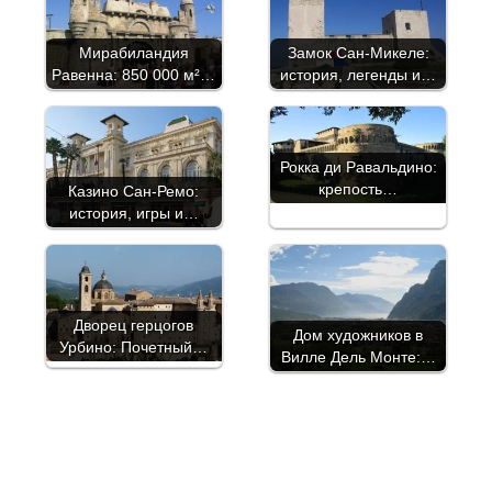
Мирабиландия
Замок Сан-Микеле:
Равенна: 850 000 м²…
история, легенды и…
Рокка ди Равальдино:
крепость…
Казино Сан-Ремо:
история, игры и…
Дворец герцогов
Дом художников в
Урбино: Почетный…
Вилле Дель Монте:…