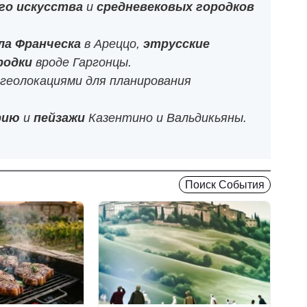
го искусства
и
средневековых городков
ла Франческа
в Ареццо,
этрусские
родки
вроде Гаргонцы.
 геолокациями для планирования
рию
и
пейзажи
Казентино и Вальдикьяны.
Поиск События