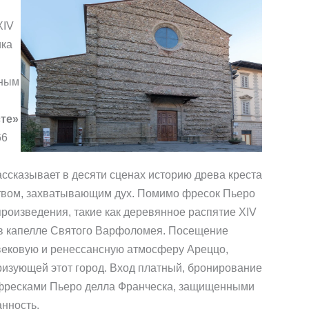
XIV
ика
нным
сте»
66
ссказывает в десяти сценах историю древа креста
ством, захватывающим дух. Помимо фресок Пьеро
произведения, такие как деревянное распятие XIV
 в капелле Святого Варфоломея. Посещение
евековую и ренессансную атмосферу Ареццо,
ризующей этот город. Вход платный, бронирование
с фресками Пьеро делла Франческа, защищенными
нность.