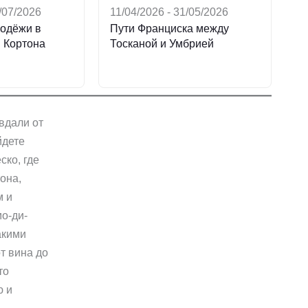
5/07/2026
11/04/2026 - 31/05/2026
одёжи в
Пути Франциска между
 Кортона
Тосканой и Умбрией
вдали от
йдете
ско, где
она,
м и
о-ди-
акими
от вина до
то
ю и