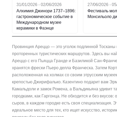
31/01/2026 - 02/06/2026
27/06/2026 - 0
Алхимия Джинори 1737–1896:
Фестиваль мол
гастрономическое событие в
Монсильоло ди
Международном музее
керамики в Фаэнце
Провинция Ареццо — это уголок подлинной Тосканы 
проторенных туристических маршрутов. Здесь вы на
Ареццо с его Пьяцца Гранде и Базиликой Сан-Франче
хранятся фрески Пьеро делла Франческа. Затем Корт
расположенная на холмах со своим этрусским музее
крепостью Джирифалько. Казентино подарит вам Эрм
Камальдоли и замок Ромена, а Вальдикьяна удивит т
городками, как Гаргонца. Не обходится и без вкусов: 
сыров, в каждом городке есть своя специализация. Э
идеальное место для тех, кто ищет искусство, истори