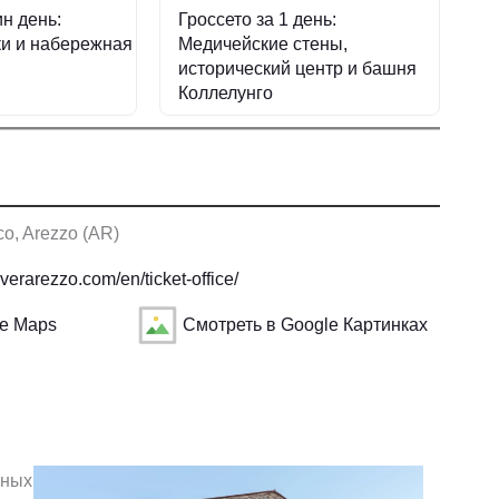
н день:
Гроссето за 1 день:
ки и набережная
Медичейские стены,
исторический центр и башня
Коллелунго
o, Arezzo (AR)
verarezzo.com/en/ticket-office/
le Maps
Смотреть в Google Картинках
нных