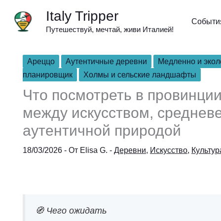
Перейти
Italy Tripper
к
Событи
Путешествуй, мечтай, живи Италией!
содержимому
Ареццо
Аутентичные деревни
Медленно и экол
планировщик
Холмы и сельские ландшафты
Что посмотреть в провинции
между искусством, среднев
аутентичной природой
18/03/2026
- От
Elisa G.
-
Деревни
,
Искусство
,
Культур
🧭 Чего ожидать