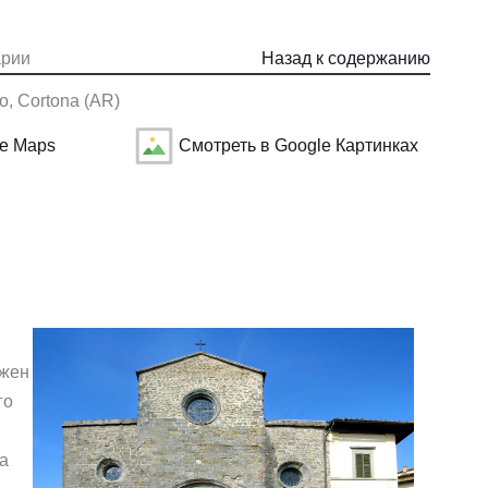
арии
Назад к содержанию
o, Cortona (AR)
le Maps
Смотреть в Google Картинках
ожен
го
 а