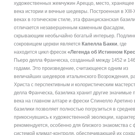
художественных жемчужин Ареццо, место, хранящее
века истории и вечные шедевры. Построенная в XIII-
веках в готическом стиле, эта францисканская базил
отличается незавершенным каменным фасадом,
скрывающим необычайно богатый интерьер. Подли
сокровищем церкви является
Капелла Бакки
, где
находится цикл фресок
«Легенда об Истинном Кре
Пьеро делла Франческа, созданный между 1452 и 14
годами. Это произведение, считающееся одним из
величайших шедевров итальянского Возрождения, ра
Христа с перспективным и колористическим мастер
делла Франческа, базилика хранит другие значимые 
века на главном алтаре и фрески Спинелло Аретино
базилики позволяет полностью погрузиться в средн
прикоснувшись к художественной эволюции, характе
рекомендуется, особенно для близкого знакомства 
системой климат-контроля, обеспечивающей их сохра