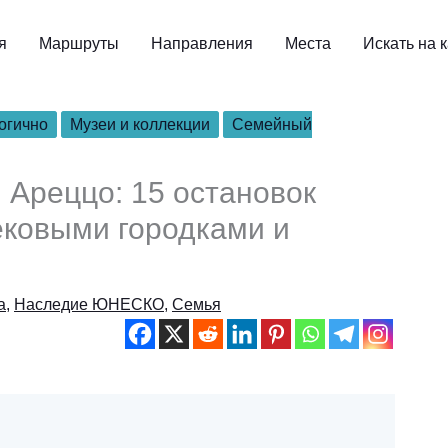
я
Маршруты
Направления
Места
Искать на 
огично
Музеи и коллекции
Семейный
 Ареццо: 15 остановок
ековыми городками и
а
,
Наследие ЮНЕСКО
,
Семья