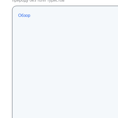
природу без толп туристов
Обзор