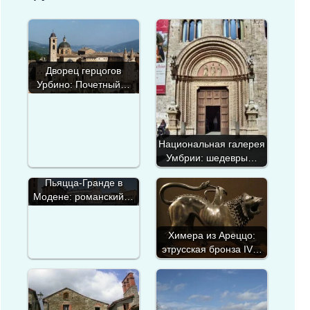
Дворец герцогов
Урбино: Почетный…
Национальная галерея
Умбрии: шедевры…
Пьяцца-Гранде в
Модене: романский…
Химера из Ареццо:
этрусская бронза IV…