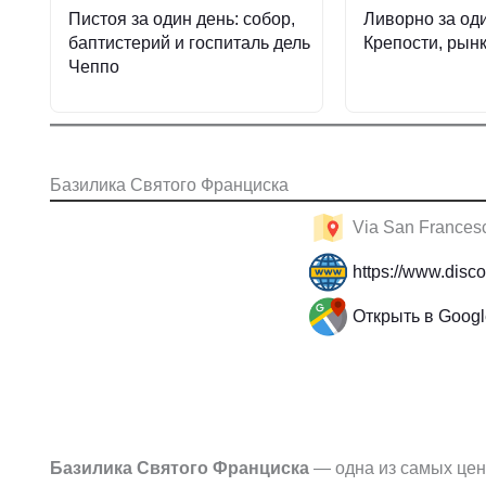
Пистоя за один день: собор,
Ливорно за оди
баптистерий и госпиталь дель
Крепости, рын
Чеппо
Базилика Святого Франциска
Via San Francesc
https://www.disco
Открыть в Goog
Базилика Святого Франциска
— одна из самых це