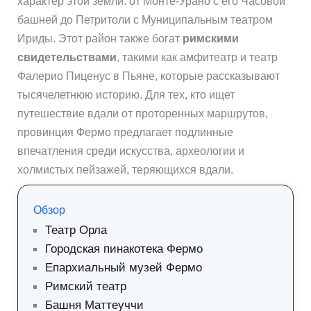
характер этой земли: от Монте-Урано с его Часовой
башней до Петритоли с Муниципальным театром
Ириды. Этот район также богат
римскими
свидетельствами
, такими как амфитеатр и театр
Фалерио Пиценус в Пьяне, которые рассказывают
тысячелетнюю историю. Для тех, кто ищет
путешествие вдали от проторенных маршрутов,
провинция Фермо предлагает подлинные
впечатления среди искусства, археологии и
холмистых пейзажей, теряющихся вдали.
Обзор
Театр Орла
Городская пинакотека Фермо
Епархиальный музей Фермо
Римский театр
Башня Маттеуччи