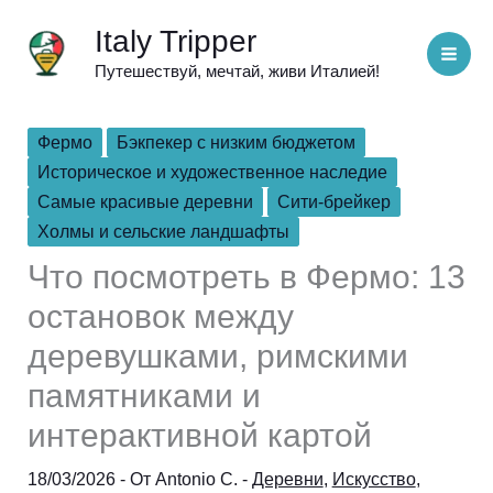
Перейти
Italy Tripper
к
Путешествуй, мечтай, живи Италией!
содержимому
Фермо
Бэкпекер с низким бюджетом
Историческое и художественное наследие
Самые красивые деревни
Сити-брейкер
Холмы и сельские ландшафты
Что посмотреть в Фермо: 13
остановок между
деревушками, римскими
памятниками и
интерактивной картой
18/03/2026
- От
Antonio C.
-
Деревни
,
Искусство
,