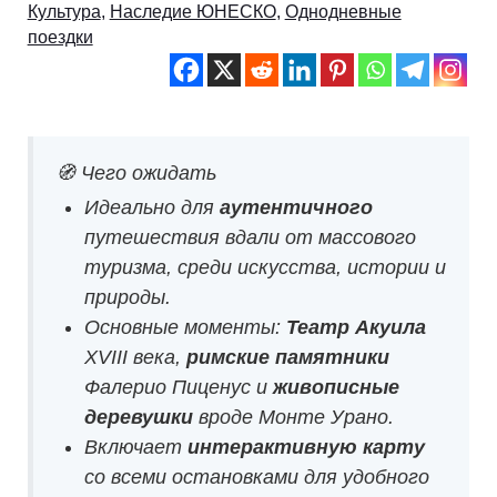
Культура
,
Наследие ЮНЕСКО
,
Однодневные
поездки
🧭 Чего ожидать
Идеально для
аутентичного
путешествия вдали от массового
туризма, среди искусства, истории и
природы.
Основные моменты:
Театр Акуила
XVIII века,
римские памятники
Фалерио Пиценус и
живописные
деревушки
вроде Монте Урано.
Включает
интерактивную карту
со всеми остановками для удобного