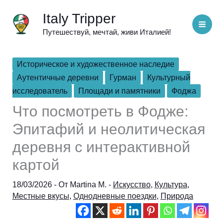
Перейти
Italy Tripper
к
Путешествуй, мечтай, живи Италией!
содержимому
Историческое и художественное наследие
Аутентичные деревни
Гурман
Культурный
исследователь
Площади и памятники
Фоджа
Что посмотреть в Фодже:
Эпитафий и неолитическая
деревня с интерактивной
картой
18/03/2026
- От
Martina M.
-
Искусство
,
Культура
,
Местные вкусы
,
Однодневные поездки
,
Природа