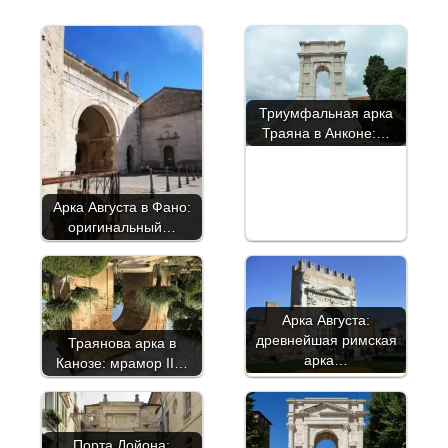
Триумфальная арка
Траяна в Анконе:…
Арка Августа в Фано:
оригинальный…
Арка Августа:
древнейшая римская
Траянова арка в
арка…
Канозе: мрамор II…
Порта Дойона: