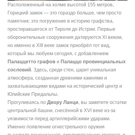
Расположенный на холме высотой 155 метров,
Горицкий замок — это гораздо больше, чем просто
памятник: это погружение в историю графства,
простиравшегося от Тироля до Истрии. Первые
оборонительные сооружения датируются XI веком,
но именно в XIII веке замок приобрёл тот вид,
который мы любуем сегодня, с добавлением
Палаццетто графов
и
Палаццо провинциальных
сословий
. Здесь, среди стен, царит уникальная
атмосфера, созданная древними камнями и
захватывающими видами на исторический центр и
Юлийские Предальпы.
Прогуливаясь по
Двору Ланци
, вы заметите остатки
центральной башни, снесённой в XVI веке из-за
уязвимости перед артиллерийскими ударами.
Именно появление огнестрельного оружия
вынудило венецианцев, оккупировавших крепость в