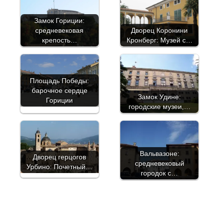
Замок Гориции:
средневековая
Дворец Коронини
крепость…
Кронберг: Музей с…
Площадь Победы:
барочное сердце
Замок Удине:
Гориции
городские музеи,…
Вальвазоне:
Дворец герцогов
средневековый
Урбино: Почетный…
городок с…