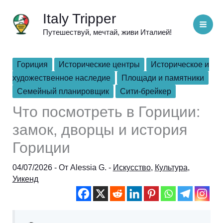
Перейти
Italy Tripper
к
Путешествуй, мечтай, живи Италией!
содержимому
Гориция
Исторические центры
Историческое и
художественное наследие
Площади и памятники
Семейный планировщик
Сити-брейкер
Что посмотреть в Гориции:
замок, дворцы и история
Гориции
04/07/2026
- От
Alessia G.
-
Искусство
,
Культура
,
Уикенд