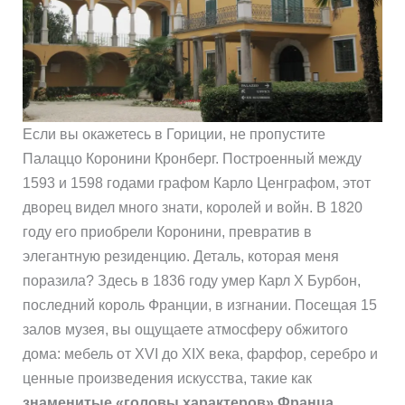
Если вы окажетесь в Гориции, не пропустите
Палаццо Корoнини Кронберг. Построенный между
1593 и 1598 годами графом Карло Ценграфом, этот
дворец видел много знати, королей и войн. В 1820
году его приобрели Корoнини, превратив в
элегантную резиденцию. Деталь, которая меня
поразила? Здесь в 1836 году умер Карл X Бурбон,
последний король Франции, в изгнании. Посещая 15
залов музея, вы ощущаете атмосферу обжитого
дома: мебель от XVI до XIX века, фарфор, серебро и
ценные произведения искусства, такие как
знаменитые «головы характеров» Франца