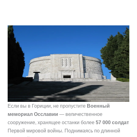
Если вы в Гориции, не пропустите
Военный
мемориал Осславии
— величественное
сооружение, хранящее останки более
57 000 солдат
Первой мировой войны. Поднимаясь по длинной