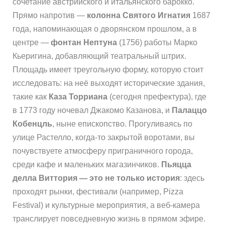
сочетание австрийского и итальянского барокко.
Прямо напротив —
колонна Святого Игнатия
1687
года, напоминающая о дворянском прошлом, а в
центре —
фонтан Нептуна
(1756) работы Марко
Кьеригина, добавляющий театральный штрих.
Площадь имеет треугольную форму, которую стоит
исследовать: на неё выходят исторические здания,
такие как
Каза Торриана
(сегодня префектура), где
в 1773 году ночевал Джакомо Казанова, и
Палаццо
Кобенцль
, ныне епископство. Прогуливаясь по
улице Растелло, когда-то закрытой воротами, вы
почувствуете атмосферу приграничного города,
среди кафе и маленьких магазинчиков.
Пьяцца
делла Виттория — это не только история
: здесь
проходят рынки, фестивали (например, Pizza
Festival) и культурные мероприятия, а веб-камера
транслирует повседневную жизнь в прямом эфире.