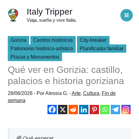
Ir
Italy Tripper
al
Viaja, sueña y vive Italia.
contenido
Gorizia
Centros históricos
City-breaker
Patrimonio histórico-artístico
Planificador familiar
Plazas y Monumentos
Qué ver en Gorizia: castillo,
palacios e historia goriziana
28/06/2026
- Por
Alessia G.
-
Arte
,
Cultura
,
Fin de
semana
🧭 Qué esperar