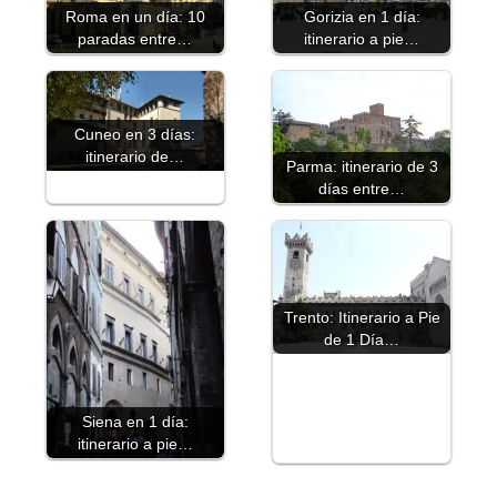
Roma en un día: 10
Gorizia en 1 día:
paradas entre…
itinerario a pie…
Cuneo en 3 días:
itinerario de…
Parma: itinerario de 3
días entre…
Trento: Itinerario a Pie
de 1 Día…
Siena en 1 día:
itinerario a pie…