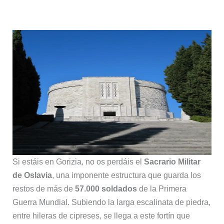
Si estáis en Gorizia, no os perdáis el
Sacrario Militar
de Oslavia
, una imponente estructura que guarda los
restos de más de
57.000 soldados
de la Primera
Guerra Mundial. Subiendo la larga escalinata de piedra,
entre hileras de cipreses, se llega a este fortín que