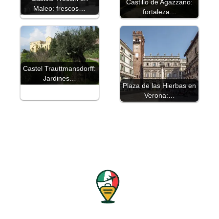
Castillo de Agazzano:
Maleo: frescos…
fortaleza…
Castel Trauttmansdorff:
Jardines…
Plaza de las Hierbas en
Verona:…