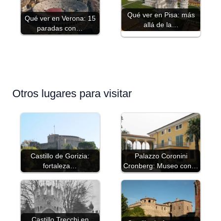
Qué ver en Pisa: más
Qué ver en Verona: 15
allá de la…
paradas con…
Otros lugares para visitar
Castillo de Gorizia:
Palazzo Coronini
fortaleza…
Cronberg: Museo con…
Castillo Trecchi en