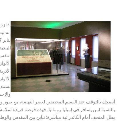
إذا زر
يناير 1797. ستجد نفسك في قلب ساحة برامبوليني، داخل
البلدية
تتنفس 
الألوا
الأثري
الألوا
تستند 
والإحس
أنصحك بالتوقف عند القسم المخصص لعصر النهضة، مع صور ووثائق
بالنسبة لمن يسافر في إميليا-رومانيا، فهذه فرصة فريدة لملامس
يطل المتحف أمام الكاتدرائية مباشرة: تباين بين المقدس والوطني