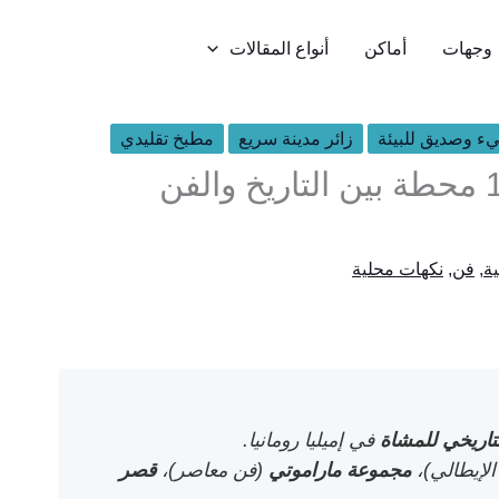
وجهات
أماكن
أنواع المقالات
ء وصديق للبيئة
زائر مدينة سريع
مطبخ تقليدي
ما يمكن رؤيته في ريدجو إميليا: 15 محطة بين التاريخ والفن
ة
,
فن
,
نكهات محلية
تاريخي للمشاة
في إميليا رومانيا.
الإيطالي)،
مجموعة ماراموتي
(فن معاصر)،
قصر