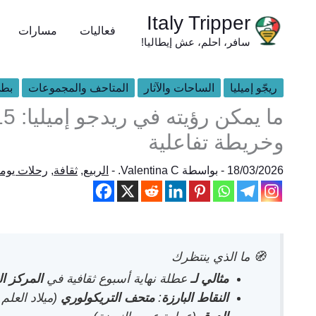
خطي
Italy Tripper
لى
فعاليات
مسارات
سافر، احلم، عش إيطاليا!
لمحتوى
ريجّو إميليا
الساحات والآثار
المتاحف والمجموعات
بطي
وخريطة تفاعلية
18/03/2026
- بواسطة
Valentina C.
-
الربيع
,
ثقافة
,
رحلات يومي
🧭 ما الذي ينتظرك
مثالي لـ
عطلة نهاية أسبوع ثقافية في
المركز ال
النقاط البارزة
:
متحف التريكولوري
(ميلاد العلم 