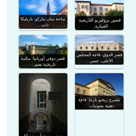
ساحة سان ماركو: بازيليكا
قصور بروغيريو التاريخية:
ذات…
العمارة…
قصر الدوق: قاعة المجلس
قصر دوقي أوربانيا: مكتبة
الأعلى، جسر…
تاريخية تضم…
مسرح ريجيو بارما: قاعة
ذهبية بصوتيات…