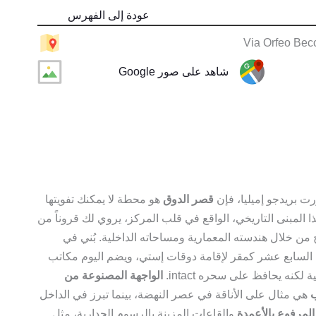
عودة إلى الفهرس
Via Orfeo Bec
شاهد على صور Google
رت بريدجو إميليا، فإن
قصر الدوق
هو محطة لا يمكنك تفويتها
 هذا المبنى التاريخي، الواقع في قلب المركز، يروي لك قروناً من
خ من خلال هندسته المعمارية ومساحاته الداخلية. بُني في
السابع عشر كمقر لإقامة دوقات إستي، ويضم اليوم مكاتب
لكنه يحافظ على سحره intact.
الواجهة المصنوعة من
هي مثال على الأناقة في عصر النهضة، بينما تبرز في الداخل
 المرفوع بالأعمدة
والقاعات المزينة بالرسوم الجدارية، مثل