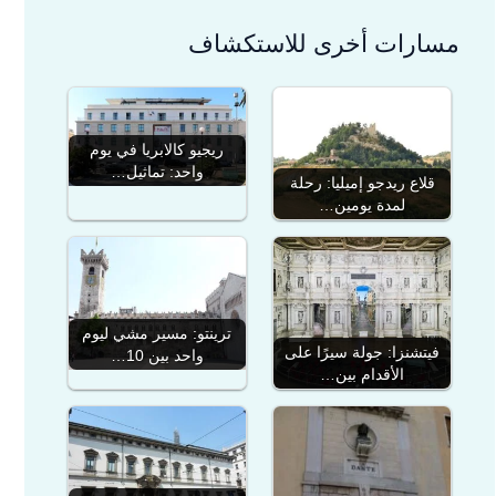
مسارات أخرى للاستكشاف
ريجيو كالابريا في يوم
واحد: تماثيل…
قلاع ريدجو إميليا: رحلة
لمدة يومين…
ترينتو: مسير مشي ليوم
فيتشنزا: جولة سيرًا على
واحد بين 10…
الأقدام بين…