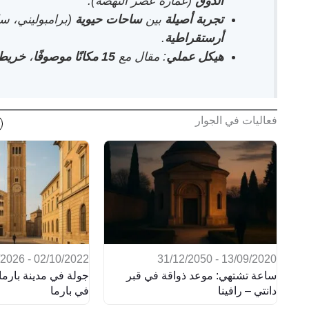
الدوق
(عمارة عصر النهضة).
تجربة أصيلة
بين
ساحات حيوية
(برامبوليني، س
أرستقراطية
.
هيكل عملي
: مقال مع
15 مكانًا موصوفًا
،
خريطة
فعاليات في الجوار
02/10/2022 - 31/05/2026
13/09/2020 - 31/12/2050
ساعة تشتهي: موعد ذواقة في قبر
جولة في مدينة بارما
دانتي – رافينا
في بارما