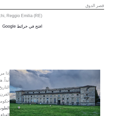
قصر الدوق
chi, Reggio Emilia (RE)
افتح في خرائط Google
إذا مر
أبداً.
التاري
القرن 
حكومية 
الطوب
الفناء