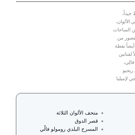
جيداً،
ي الألوان،
ين الساحات
قصور من
يضاً نقطة
لفنانين
الِي،
ريجيو
ي لإميليا
متحف الألوان الثلاثة
قصر الدوق
المسرح البلدي رومولو فالّي