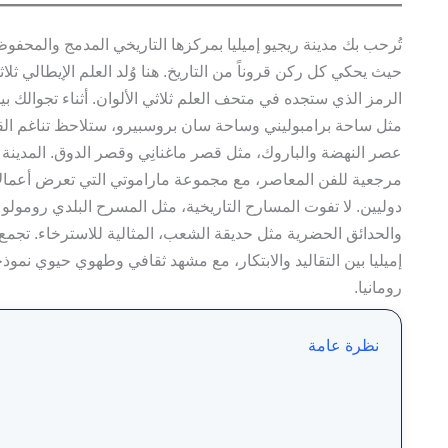
تُرحب بك مدينة ريجيو إميليا بمركزها التاريخي المدمج والمحفوظ 
حيث يحكي كل ركن قروناً من التاريخ. هنا وُلد العلم الإيطالي ثلاث
الرمز الذي ستجده في متحف العلم ثلاثي الألوان. أثناء تجوالك ب
مثل ساحة برامبوليني وساحة سان بروسبيرو، ستلاحظ تناغم ال
عصر النهضة والباروك، مثل قصر ماغنانِي وقصر الدوق. المدينة أ
مرجعية للفن المعاصر، مع مجموعة ماراموتي التي تعرض أعمالاً 
دوليين. لا تفوت المسارح التاريخية، مثل المسرح البلدي رومولو ف
والحدائق الحضرية مثل حديقة الشعب، المثالية للاسترخاء. تجمع 
إميليا بين التقاليد والابتكار، مع مشهد ثقافي وطهوي حيوي نموذج
رومانيا.
نظرة عامة