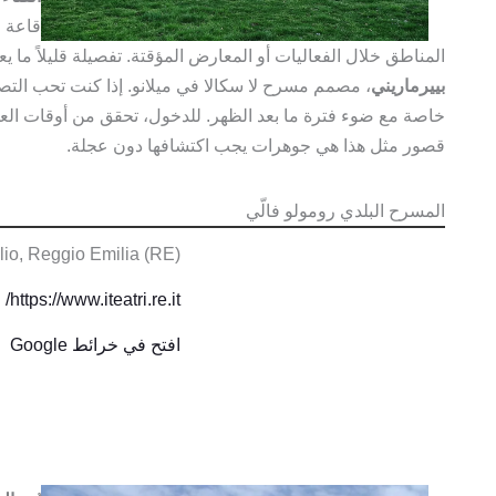
قاعة ا
المناطق خلال الفعاليات أو المعارض المؤقتة. تفصيلة قليلاً ما ي
بييرماريني
، مصمم مسرح لا سكالا في ميلانو. إذا كنت تحب التصو
خاصة مع ضوء فترة ما بعد الظهر. للدخول، تحقق من أوقات العمل
قصور مثل هذا هي جوهرات يجب اكتشافها دون عجلة.
المسرح البلدي رومولو فالّي
glio, Reggio Emilia (RE)
https://www.iteatri.re.it/
افتح في خرائط Google