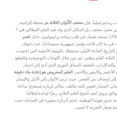
ت ريدجو إميليا، فإن
متحف الألوان الثلاثة
هو محطة إلزامية.
إنه ليس مجرد متحف، بل المكان الذي ولد فيه العلم الإيطالي في 7
قصر
، في ما كان قاعة مؤتمر جمهورية سيسبادانا. عند دخولك،
التاريخ: القاعة الأولى تستقبلك بالوثيقة الأصلية التي اعتمدت
ن الثلاثة كعلم وطني. ثم، من خلال اللوحات التوضيحية والقطع
ة والتذكارات، تكتشف السياق الثوري الذي أدى إلى اختيار
ن الأخضر والأبيض والأحمر.
العلم المعروض هو إعادة بناء دقيقة
إلى أوصاف من العصر، حيث ترمز الألوان إلى الأمل والإيمان
ان. المسار قصير لكنه مكثف، مثالي لزيارة تستغرق ساعة.
 تروي كيف أصبح العلم الثلاثي رمزًا لوحدة إيطاليا.
ة جذور هويتنا الوطنية. اختم الزيارة بصورة في الساحة، حيث
ة يجعل التجربة لا تُنسى.