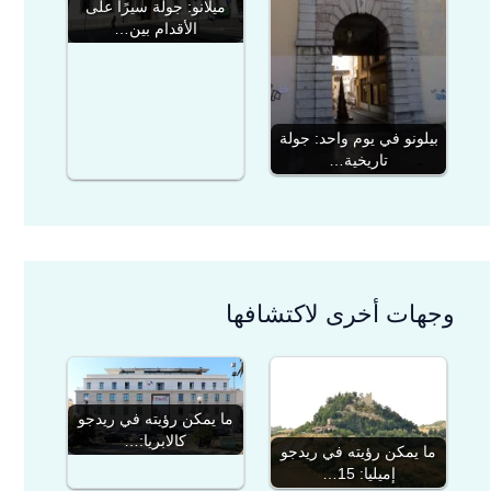
ميلانو: جولة سيرًا على
الأقدام بين…
بيلونو في يوم واحد: جولة
تاريخية…
وجهات أخرى لاكتشافها
ما يمكن رؤيته في ريدجو
كالابريا:…
ما يمكن رؤيته في ريدجو
إميليا: 15…