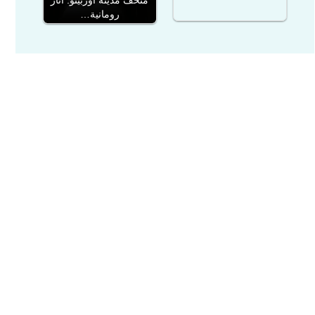
متحف مدينة أوربينو: آثار
رومانية…