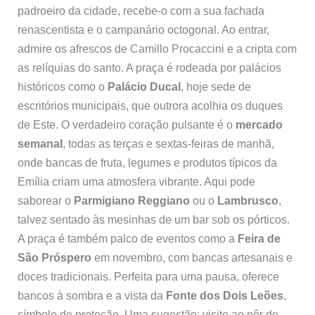
padroeiro da cidade, recebe-o com a sua fachada
renascentista e o campanário octogonal. Ao entrar,
admire os afrescos de Camillo Procaccini e a cripta com
as relíquias do santo. A praça é rodeada por palácios
históricos como o
Palácio Ducal
, hoje sede de
escritórios municipais, que outrora acolhia os duques
de Este. O verdadeiro coração pulsante é o
mercado
semanal
, todas as terças e sextas-feiras de manhã,
onde bancas de fruta, legumes e produtos típicos da
Emília criam uma atmosfera vibrante. Aqui pode
saborear o
Parmigiano Reggiano
ou o
Lambrusco
,
talvez sentado às mesinhas de um bar sob os pórticos.
A praça é também palco de eventos como a
Feira de
São Próspero
em novembro, com bancas artesanais e
doces tradicionais. Perfeita para uma pausa, oferece
bancos à sombra e a vista da
Fonte dos Dois Leões
,
símbolo de proteção. Uma sugestão: visite ao pôr do