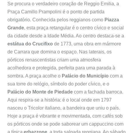
Se procura o verdadeiro coração de Reggio Emilia, a
Praça Camillo Prampolini é o ponto de partida
obrigatório. Conhecida pelos reggianos como
Piazza
Grande
, esta praça retangular é o centro cívico e social
da cidade desde a Idade Média. Ao centro destaca-se a
estátua do Crucifixo
de 1773, uma obra em mármore
de Carrara que domina o espaço. Nas laterais, os
pórticos renascentistas criam uma atmosfera
acolhedora e protegida, perfeita para uma parada à
sombra. A praça acolhe o
Palácio do Município
com a
sua torre do relógio, símbolo do poder cívico, e o
Palácio do Monte de Piedade
com a fachada barroca.
Aqui respira-se a história: é o local onde em 1797
nasceu o Tricolor italiano, a bandeira que uniu o país.
Hoje a praça é vibrante e movimentada, com cafés sob
os pórticos onde se pode saborear um cappuccino com
a típica
erbazzone
, a torta salgada reggiana. Ao sábado