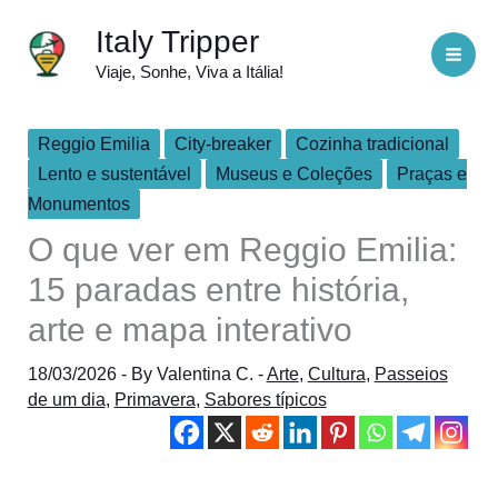
Skip
Italy Tripper
to
Viaje, Sonhe, Viva a Itália!
content
Reggio Emilia
City-breaker
Cozinha tradicional
Lento e sustentável
Museus e Coleções
Praças e
Monumentos
O que ver em Reggio Emilia:
15 paradas entre história,
arte e mapa interativo
18/03/2026
- By
Valentina C.
-
Arte
,
Cultura
,
Passeios
de um dia
,
Primavera
,
Sabores típicos