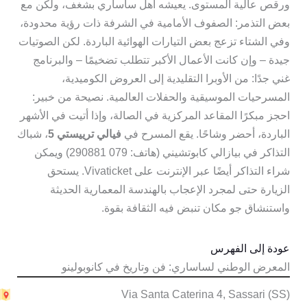
ورقص عالية المستوى. يعيشه أهل ساساري بشغف، ولكن مع
بعض التذمر: الصفوف الأمامية في الشرفة ذات رؤية محدودة،
وفي الشتاء تزعج بعض التيارات الهوائية الباردة. لكن الصوتيات
جيدة – وإن كانت الأعمال الأكبر تتطلب تضخيمًا – والبرنامج
غني جدًا: من الأوبرا التقليدية إلى العروض الكوميدية،
المسرحيات الموسيقية والحفلات العالمية. نصيحة من خبير:
احجز مبكرًا المقاعد المركزية في الصالة، وإذا أتيت في الأشهر
الباردة، أحضر وشاحًا. يقع المسرح في
فيالي ترييستي 5
، شباك
التذاكر في بيازالي كابوتشيني (هاتف: 079 290881) ويمكن
شراء التذاكر أيضًا عبر الإنترنت على Vivaticket. يستحق
الزيارة حتى لمجرد الإعجاب بالهندسة المعمارية الحديثة
واستنشاق جو مكان تنبض فيه الثقافة بقوة.
عودة إلى الفهرس
المعرض الوطني لساساري: فن وتاريخ في كانوبولينو
Via Santa Caterina 4, Sassari (SS)