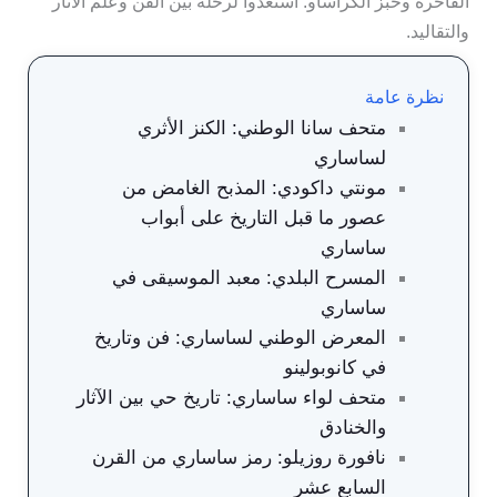
الفاخرة وخبز الكراساو. استعدوا لرحلة بين الفن وعلم الآثار
والتقاليد.
نظرة عامة
متحف سانا الوطني: الكنز الأثري
لساساري
مونتي داكودي: المذبح الغامض من
عصور ما قبل التاريخ على أبواب
ساساري
المسرح البلدي: معبد الموسيقى في
ساساري
المعرض الوطني لساساري: فن وتاريخ
في كانوبولينو
متحف لواء ساساري: تاريخ حي بين الآثار
والخنادق
نافورة روزيلو: رمز ساساري من القرن
السابع عشر