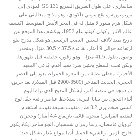
ساساري، على طول الطريق السريع SS 131 المؤدي إلى
بورتو توريس، يقع مونتي داكودي، وهو مذبح ميغاليثي على
شكل هرم مبتور لا مثيل له في البحر الأبيض المتوسط. اكتشفه
عالم الآثار إركولي كونتو عام 1952، ويكشف هذا الموقع عن
تاريخ يمتد لآلاف السنين. النصب الرئيسي هو هيكل مدرج يبلغ
ارتفاعه حوالي 9 أمتار، بقاعدة 37.5 × 30.5 مترًا، ومنحدر
وصول بطول 41.5 مترًا – وهو زقورة حقيقية قبل ظهورها.
ولكن تحت السطح يختبئ سر: معبد أقدم، يُدعى “المعبد
الأحمر”، مغطى بطبقة من المغرة الحمراء، يعود إلى العصر
الحجري الحديث المتأخر (3500-2900 قبل الميلاد). بعد حريق،
تم دمجه في منصة أكبر، ليشكل المذبح الذي نراه اليوم.
أثناء التجول بين بقايا القرية، ستلاحظ عناصر رائعة حقًا: لوح
كلسي ضخم يزن 8.2 طن مثقوب بسبعة ثقوب، استخدم
لتقديم القرابين؛ منحوتة قائمة بارتفاع 4.4 أمتار؛ وحجران
كرويان غامضان، ربما رمزان شمسيان. الجو ساحر، يكاد يكون
خارج الزمن. والشيء الجميل أن الموقع مُدار بشكل جيد: