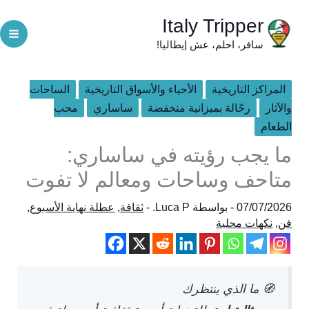
خطي
Italy Tripper
لى
سافر، احلم، عش إيطاليا!
لمحتوى
المراكز التاريخية
الأحياء والأسواق التاريخية
الساحات
والآثار
رحّالة بميزانية منخفضة
ساساري
محب
الطعام
ما يجب رؤيته في ساساري:
متاحف وساحات ومعالم لا تفوت
07/07/2026
- بواسطة
Luca P.
-
ثقافة
,
عطلة نهاية الأسبوع
,
فن
,
نكهات محلية
🧭 ما الذي ينتظرك