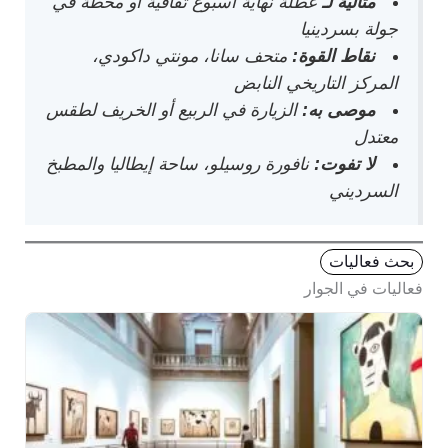
مثالية لـ
عطلة نهاية أسبوع ثقافية أو محطة في
جولة بسردينيا
نقاط القوة:
متحف سانا، مونتي داكودي،
المركز التاريخي النابض
موصى به:
الزيارة في الربيع أو الخريف لطقس
معتدل
لا تفوت:
نافورة روسيلو، ساحة إيطاليا والمطبخ
السرديني
بحث فعاليات
فعاليات في الجوار