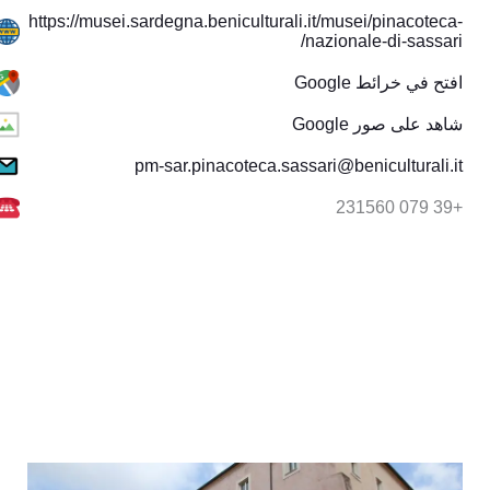
https://musei.sardegna.beniculturali.it/musei/pinacoteca-
nazionale-di-sassari/
افتح في خرائط Google
شاهد على صور Google
pm-sar.pinacoteca.sassari@beniculturali.it
+39 079 231560