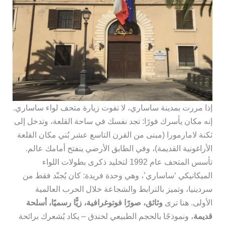
إذا مررت بمدينة ساساري، لا تفوت زيارة متحف لواء ساساري.
إنه مكان يأسرك فورًا: تجد نفسك في ساحة القلعة، وتدخل إلى
ثكنة لامارمورا (مبنى من القرن التاسع عشر بُني مكان القلعة
الأراغونية القديمة)، وفي الطابق الأرضي ينفتح أمامك عالم.
تأسس المتحف عام 1992 لتخليد ذكرى بطولات اللواء
الميكانيكي ‘ساساري’، وهي وحدة فريدة: كان يُجنّد فقط من
سردينيا، وتميز بالترابط والشجاعة خلال الحرب العالمية
الأولى. هنا ترى
وثائق، صورًا فوتوغرافية، زيًّا رسميًا، أسلحة
قديمة
، ونموذجًا بالحجم الطبيعي لخندق – يكاد يُشعرك برائحة