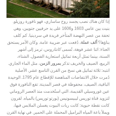
إذا كان هناك نصب يجسد روح ساساري، فهو نافورة روزيلو.
بنيت بين عامي 1603 و1606 على يد حرفيين جنويين، وهي
تحفة من عصر النهضة المتأخر فريدة في سردينيا. كم كلف
بناؤها؟
ألف عملة
، دُفعت عبر ضريبة عامة. وكان الأمر يستحق
العناء: اثنا عشر فوهة، تُسمى
كانتاروس
، ترمز إلى أشهر
السنة، بينما تمثل أربعة تماثيل استعارية الفصول. الشتاء،
الربيع، الصيف والخريف تذكر
بمرور الزمن
، مثل الماء الجاري.
انتبه: ثلاثة تماثيل هي نسخ من القرن التاسع عشر. الأصلية
دُمرت خلال الانتفاضات المناهضة للإقطاع عام 1795. الوحيدة
الباقية، الصيف، محفوظة في قصر المدينة. تقع النافورة فوق
عين غوروسيلي القديمة، التي استُخدمت منذ العصر الروماني
لتزويد قناة توريس ليبيسونيس (بورتو توريس) بالمياه. لقرون
كانت نقطة حيوية: كانت ربات البيوت يغسلن الملابس فيها،
ويملأ باعة المياه البراميل المحملة على الحمير. في نهاية القرن