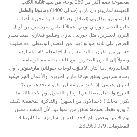
بمجموعة تضم أكثر من 250 لوحة، من بينها
ثلاثية الكتب
النفيسة لماريوتو دي ناردو (حوالي 1400) و
مادونا والطفل
لبارتولوميو فيفاريني (1473). بعد ذلك بفترة وجيزة، أضاف
جامع التحف جوزيبي تومي أعمالاً لفنانين سردينيين من أوائل
القرن العشرين، مثل جوزيبي بيازي وفيليبو فيغاري. يمتد مسار
العرض على ثلاثة طوابق: يبدأ من العصور الوسطى، مع صليب
خشبي من القرن الثالث عشر وألواح لمعلم كاستيلساردو،
وصولاً إلى القرن العشرين، مع قاعة مخصصة للرسامة
الساسارية إدينا ألتارا.
لا تفوّت لوحات جيوفاني مارغينوتي
، أول
رسام سرديني يحقق نجاحًا خارج الجزيرة، والأعمال الجرافيكية
لبيازي وديسي. إذا كنت من عشاق الفن، ستجد هنا مركزًا
للتاريخ والجمال بعيدًا عن الزحام. الدخول يوم الأحد غالبًا ما
يكون مجانيًا (الأحد الأول من الشهر)، والتذكرة المخفضة تكلف
2 يورو فقط. نصيحة: تحقق من المواعيد، لأن المتحف مغلق
يوم الاثنين وبعض أيام الأحد. العنوان: شارع سانتا كاترينا 4.
للمعلومات: 079 231560.