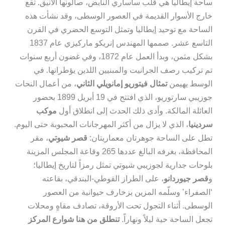
ساحة إيطاليا هي قلب ساساري النابض، صالونها الأنيق. تقع
خارج الأسوار القديمة في العصور الوسطى، وقد نشأت هذه
الساحة مع توحيد إيطاليا وتمثل التوسع الحضري في القرن
التاسع عشر. صممها المهندس إنريكو ماركيزي عام 1837
بشكل مثمن، وبدأ العمل عام 1872، وفي غضون أربع سنوات
تم تركيب رصف الجرانيت والمبنيين اللذين يؤطرانها. في
الوسط يهيمن
تمثال فيتوريو إمانويلي الثاني
، من أعمال النحات
جوزيبي سارتوريو، الذي افتتح في 19 أبريل 1899 بحضور
العائلة المالكة. وأدى ذلك الحدث إلى انطلاق أول
موكب
سردينيا
، الذي لا يزال من أكثر المهرجانات المحبوبة حتى اليوم.
تطل على الساحة جوهرتان معماريتان:
قصر شيوتي
، مقر
المحافظة، بغرفه البالغ عددها 265 وقاعة المجلس المزينة
بلوحات جدارية لجوزيبي شيوتي تمثل رمزاً لتاريخ إيطاليا؛
و
قصر جيوردانو
، على الطراز القوطي-البندقي، بقاعته
‘الصفراء’ وسلّمه المزين بزخارف حيوانية من العصور
الوسطى. أثناء التجول تحت الأروقة، تصادف مقاهٍ ومحلات
تجعل الساحة حية ليلاً ونهاراً.
تنطلق من هنا شوارع المركز