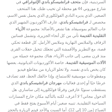
السردينية، فإن
متحف فرانشيسكو باندي الإثنوغرافي
في
شارع موروني 44 هو محطة لن تخيب ظنك. هذا المتحف
الصغير، الذي يديره النادي الفولكلوري الذي يحمل نفس الاسم،
مخصص لـ
فرانشيسكو باندي
، عازف الأكورديون الشهير الذي
جاب العالم بموسيقاه. هنا تشعر بالأصالة: مجموعة
الأزياء
التقليدية القديمة
تأتي من كل أنحاء الجزيرة، وتشمل فساتين
الزفاف والملابس النهارية وملابس الأرامل. كل قطعة تحكي
قصة، مع التطريز والأقمشة التي تجعلك تتخيل حفلات القرى
منذ قرن مضى. إلى جانب الأزياء، هناك مجموعة جميلة من
الآلات الموسيقية القديمة
، خاصة الأكورديونات الدياتونية، بعضها
كان يخص باندي نفسه. ولا تخلو الزيارة من مقاطع فيديو
ومقطوعات موسيقية للاستماع، وإذا حالفك الحظ، فقد تصادف
عرضًا حيًا أو إحدى فعاليات
مهرجان فرانشيسكو باندي
الذي
يستقطب سنويًا عازفين وفرقًا فولكلورية إلى ساساري. هل
الدخول مجاني؟ لا أعرف، لكنه بالتأكيد مكان خارج المسارات
السياحية التقليدية. تنبيه صغير: أيام الأسبوع يفتح فقط في
الصباح (من 10 إلى 12)، أما السبت والأحد فيتم الزيارة بالحجز