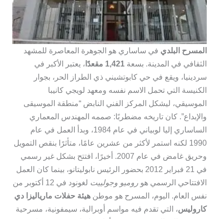
المسرح البلدي
في ساساري هو الجوهرة المعاصرة للمشهد
الثقافي في المدينة. بسعة
1,421 مقعدًا
، يعتبر الأكبر في
سردينيا، ويقع في حي كابوتشيني ذي الطراز الحر، بجوار
الكنيسة التي تحمل الاسم نفسه ومعهد لويجي كانيبا
الموسيقي، ليشكل المركز الفني النابض “منطقة الموسيقى
والإبداع”. كان تاريخه مضطربًا: صممه المهندس المعماري
الساساري إليا لوبياني في عام 1984، وبدأ العمل في عام
1990 لكنه استمر لأكثر من عشرين عامًا، متأثرًا بنقص التمويل
وحريق غامض في عام 2007. أخيرًا، افتتح بشكل غير رسمي
في 21 فبراير 2012 بحضور الرئيس نابوليتانو، بينما كان العمل
الافتتاحي الرسمي هو
روميو وجولييت
لغونود في 12 أكتوبر من
نفس العام. اليوم، المسرح هو موطن
هيئة حفلات مارياليزا دي
كاروليس
، التي تقدم فيه مواسم أوبرالية، سيمفونية، مسرحية