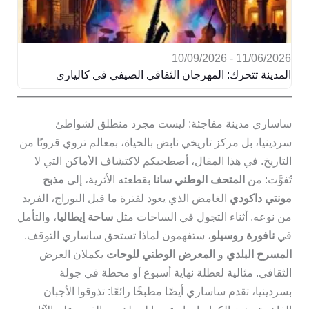
11/06/2026 - 10/09/2026
المدينة تتحرك: المهرجان الثقافي الصيفي في كالياري
ساساري مدينة مفاجئة: ليست مجرد منطلق لشواطئ
سردينيا، بل مركز تاريخي نابض بالحياة، بمعالم تروي قرونًا من
التاريخ. في هذا المقال، أصطحبكم لاكتشاف الأماكن التي لا
تُفوَّت: من
المتحف الوطني سانا
بقطعته الأثرية، إلى
مذبح
مونتي داكودي
الغامض الذي يعود لفترة ما قبل النوراج، الفريد
من نوعه. أثناء التجول في الساحات مثل
ساحة إيطاليا
، والتأمل
في
نافورة روسيلو
، ستفهمون لماذا تستحق ساساري التوقف.
المسرح البلدي
و
المعرض الوطني للوحات
يكملان العرض
الثقافي. مثالية لعطلة نهاية أسبوع أو محطة في جولة
بسردينيا، تقدم ساساري أيضًا مطبخًا رائعًا: تذوقوا الأجبان