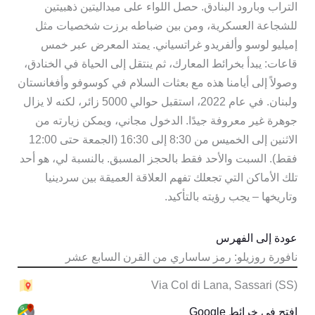
التراب وبارود البنادق. حصل اللواء على ميداليتين ذهبيتين
للشجاعة العسكرية، ومن بين ضباطه برزت شخصيات مثل
إميليو لوسو وألفريدو غراتسياني. يمتد المعرض عبر خمس
قاعات: يبدأ بخرائط المعارك، ثم ينتقل إلى الحياة في الخنادق،
وصولاً إلى أيامنا هذه مع بعثات السلام في كوسوفو وأفغانستان
ولبنان. في عام 2022، استقبل حوالي 5000 زائر، لكنه لا يزال
جوهرة غير معروفة جيدًا. الدخول مجاني، ويمكن زيارته من
الاثنين إلى الخميس من 8:30 إلى 16:30 (الجمعة حتى 12:00
فقط). السبت والأحد فقط بالحجز المسبق. بالنسبة لي، هو أحد
تلك الأماكن التي تجعلك تفهم العلاقة العميقة بين سردينيا
وتاريخها – يجب رؤيته بالتأكيد.
عودة إلى الفهرس
نافورة روزيلو: رمز ساساري من القرن السابع عشر
Via Col di Lana, Sassari (SS)
افتح في خرائط Google