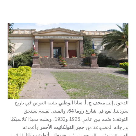
الدخول إلى
متحف ج. أ. سانا الوطني
يشبه الغوص في تاريخ
سردينيا. يقع في
شارع روما 64
، والمبنى نفسه يستحق
التوقف: صُمم بين عامي 1926 و1932، ويشبه معبدًا كلاسيكيًا
بدرجاته المصنوعة من
حجر الفولكانيت الأحمر
وأعمدته
الدوريقية. سُمي المتحف تيمنًا بـ
جيوفاني أنطونيو سانا
، النائب