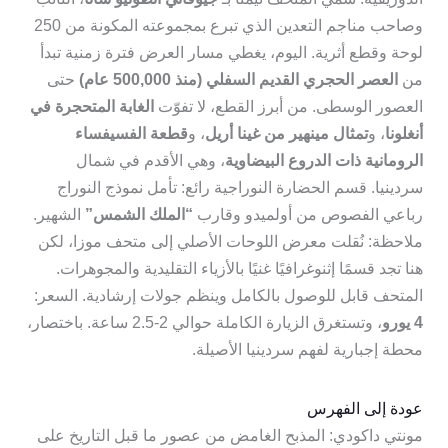
وصاحب مناجم التعدين الذي تبرع بمجموعته المكونة من 250
لوحة وقطع أثرية. اليوم، يغطي مسار العرض فترة زمنية تبدأ
من
العصر الحجري القديم السفلي (منذ 500,000 عام)
حتى
العصور الوسطى. من أبرز القطع، لا تفوّت
الغابة المتحجرة في
أنغلونا
، و
تمثال مينهير من غينا أريل
، و
قطعة الفسيفساء
الرومانية ذات الدروع البيضاوية
، وهي الأقدم في شمال
سردينيا. قسم الحضارة النوراجية رائع: تأمل نموذج النوراج
رباعي الفصوص من أولميدو وقارب
“الملك الشمس”
الشهير.
ملاحظة: نُقلت معرض اللوحات الأصلي إلى متحف موزا، لكن
هنا تجد قسمًا إثنوغرافيًا غنيًا بالأزياء التقليدية والمجوهرات.
المتحف قابل للوصول بالكامل وينظم جولات إرشادية. السعر:
4 يورو
، وتستغرق الزيارة الكاملة حوالي 2-2.5 ساعة. باختصار،
محطة إجبارية لفهم سردينيا الأصيلة.
عودة إلى الفهرس
مونتي داكودي: المذبح الغامض من عصور ما قبل التاريخ على