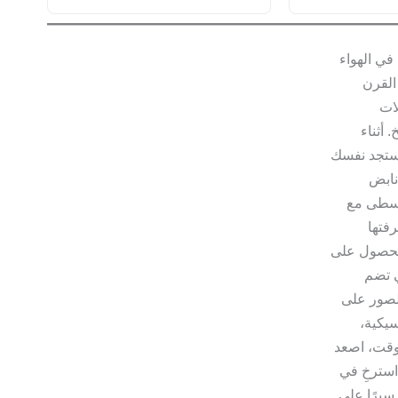
ي الهواء
القرن
لات
 أثناء
 ستجد نفسك
نابض
وسطى مع
فتها
 للحصول على
ي تضم
الصور على
سيكية،
 وقت، اصعد
استرخِ في
سيرًا على