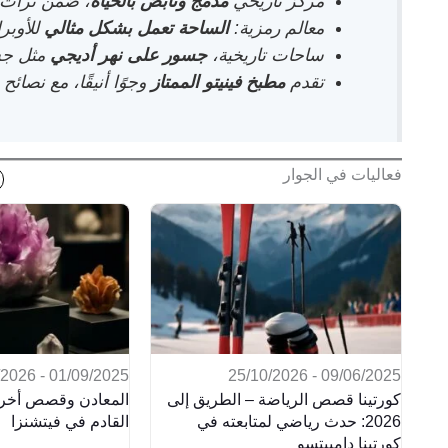
مركز تاريخي
مدمج ونابض بالحياة
، ضمن تراث ا
معالم رمزية:
الساحة تعمل بشكل مثالي
للأوبرا
ساحات تاريخية،
جسور على نهر أديجي
مثل جس
تقدم
مطبخ فينيتو الممتاز
وجوًا أنيقًا، مع نصائح 
فعاليات في الجوار
01/09/2025 - 30/06/2026
09/06/2025 - 25/10/2026
كورتينا قصص الرياضة – الطريق إلى
المعادن وقصص أخرى
2026: حدث رياضي لمتابعته في
القادم في فيتشنزا
كورتينا دامبيتسو