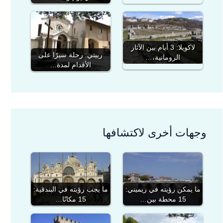
لاكويلا: 3 أيام بين الآثار
رييتي: رحلة سيرًا على
الرومانية،…
الأقدام لمدة…
وجهات أخرى لاكتشافها
ما يجب رؤيته في البندقية:
ما يمكن رؤيته في ريميني:
15 مكانًا…
15 محطة بين…