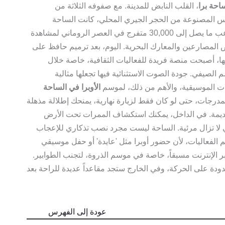
احة برا
، القلب النابض للمدينة. مع صفوفه الثلاثة من
س المصنوعة من الحجر الجيري المحلي، كانت الساحة
تستوعب ما يصل إلى 30,000 متفرج في العصر الروماني لمشاهدة
لمصارعين والمعارك البحرية. اليوم، بعد ترميم حافظ على
ا، أصبحت منصة فريدة للفعاليات الثقافية، خاصة خلال
 الصيفي. جودة الصوت الاستثنائية فيها تجعلها مثالية
ت الموسيقية، والأهم من ذلك، لموسم
الأوبرا في الساحة
لمدرجات، حتى لو كان فقط لزيارة نهارية، يمنحك إطلالة مذهلة
لقديمة. في الداخل، يمكنك استكشاف الممرات تحت الأرض
 لا تزال مرئية. الساحة ليست مجرد نصب تذكاري للإعجاب
الفعاليات، لأن حضور أوبرا مثل 'عايدة' أو حفل موسيقي
بر الإنترنت مسبقاً، خاصة في موسم الذروة، لتجنب الطوابير.
ة على الحركة، وفي الخارج ستجد مقاعداً عديدة للراحة بعد
عودة إلى الفهرس