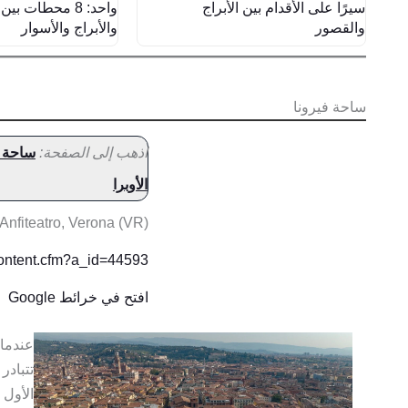
سيرًا على الأقدام بين الأبراج
واحد: 8 محطات بي
والقصور
والأبراج والأسوار
ساحة فيرونا
اذهب إلى الصفحة:
ساحة ف
الأوبرا
 Anfiteatro, Verona (VR)
content.cfm?a_id=44593
افتح في خرائط Google
عندما 
تتبادر
الأول 