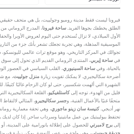
فيرونا ليست فقط مدينة روميو وجولييت، بل هي متحف حقيقي ف
الطلق يخطفك بجوها الفريد.
ساحة فيرونا
، المدرج الروماني من 
الأول الميلادي، لا تزال تُستخدم حتى اليوم لعروض الأوبرا والحف
الموسيقية المذهلة، وهي تجربة تجعلك تشعر بأنك جزء من التاريخ.
تجوالك في المركز التاريخي، وهو موقع تراث عالمي لليونسكو،
في
ساحة إيربي
، المنتدى الروماني القديم الذي تحول إلى سوق 
بالحياة، وفي
ساحة السينيوري
، القلب السياسي في العصور ال
أضرحة سكاليجيري. لا يمكنك تفويت زيارة
منزل جولييت
، مع شر
الشهيرة التي ألهمت شكسبير، حتى لو كان الزحام غالبًا كثيفًا.
قليل من الهدوء، توجه إلى
كاستلفيكيو
، القلعة السكاليجيرية الت
متحفًا غنيًا بالأعمال الفنية، و
جسر سكاليجيرو
، المثالي لالتقاط 
نهر أديجي.
كنيسة سان زينو ماجوري
، وهي تحفة معمارية رومان
تحتفظ ببوليبتيك من عمل مانتينيا وسرداب ساحر. إذا كان لديك
إلى
برج لامبرتي
للحصول على إطلالة بانورامية على المدينة، أو 
حديقة جيوستي
، وهي واحة من عصر النهضة. يمكن زيارة فيرونا 