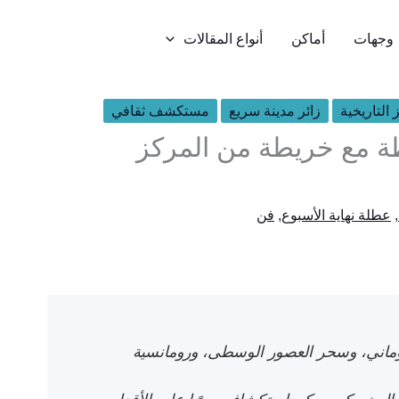
وجهات
أماكن
أنواع المقالات
 التاريخية
زائر مدينة سريع
مستكشف ثقافي
ؤيته في فيرونا: 15 محطة مع خريطة من المركز
,
عطلة نهاية الأسبوع
,
فن
روماني، وسحر العصور الوسطى، ورومانسية