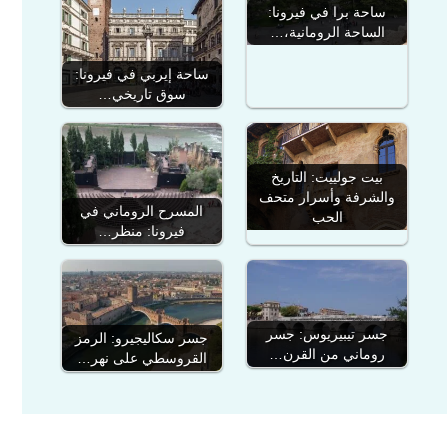
ساحة برا في فيرونا:
الساحة الرومانية،…
ساحة إيربي في فيرونا:
سوق تاريخي…
بيت جولييت: التاريخ
والشرفة وأسرار متحف
المسرح الروماني في
الحب
فيرونا: منظر…
جسر تيبيريوس: جسر
جسر سكاليجيرو: الرمز
روماني من القرن…
القروسطي على نهر…