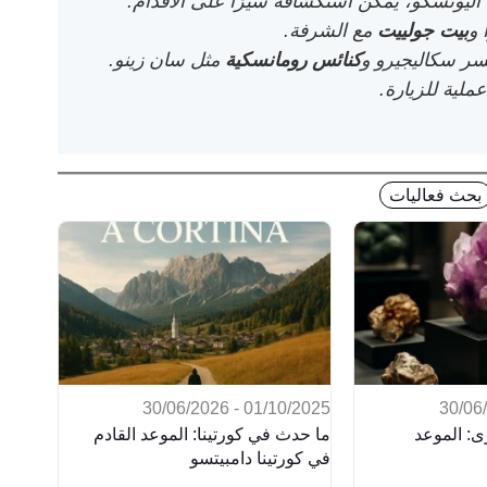
ليونسكو، يمكن استكشافه سيرًا على الأقدام.
 و
بيت جولييت
مع الشرفة.
ر سكاليجيرو و
كنائس رومانسكية
مثل سان زينو.
عملية للزيارة.
بحث فعاليات
01/10/2025 - 30/06/2026
: الموعد
ما حدث في كورتينا: الموعد القادم
في كورتينا دامبيتسو