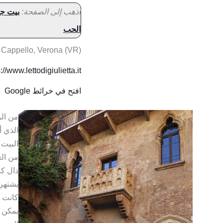
اذهب إلى الصفحة:
بيت جو
الحب
 Cappello, Verona (VR)
://www.lettodigiulietta.it/
افتح في خرائط Google
من الم
الذي أ
البيت 
من الع
دال كا
يشتهر
كانت 
يمكن ز