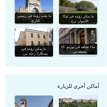
ما يجب رؤيته في ريميني:
ما يمكن رؤيته في لوكا:
التاريخ…
الأسوار، برج…
ماذا تشاهد في تورينو: 15
ما يمكن رؤيته في
محطة بين…
بيسكارا: رحلة بين…
أماكن أخرى للزيارة