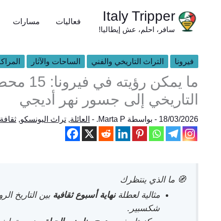
خطي
Italy Tripper
لى
فعاليات
مسارات
سافر، احلم، عش إيطاليا!
لمحتوى
فيرونا
التراث التاريخي والفني
الساحات والآثار
المراكز
ما يمكن ر
التاريخي إلى جسور نهر أديجي
18/03/2026
- بواسطة
Marta P.
-
العائلة
,
تراث اليونسكو
,
ثقافة
🧭 ما الذي ينتظرك
مثالية لعطلة
نهاية أسبوع ثقافية
بين التاريخ ال
شكسبير.