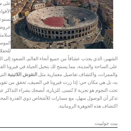
على
س
الأقوا
عروض ا
سلامته
الموسم
للحفلا
الشهير، الذي يجذب عشاقاً من جميع أنحاء العالم. الصعود إلى ا
على الساحة والمدينة، مما يسمح لك بتخيل الحياة في فيرونا ا
والممرات، واكتشاف تفاصيل معمارية مثل
النقوش اللاتينية
التي
به، بل هي مكان حي: إذا زرت فيرونا في الصيف، تحقق من تقويم 
تحت النجوم هو تجربة لا تُنسى. للزيارة، أنصحك بشراء التذاكر ع
تذكر أن الوصول سهل، مع مسارات للأشخاص ذوي القدرة المحدود
اكتشاف هذه الجوهرة الرومانية.
بيت جولييت