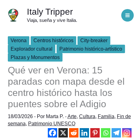
Ir
Italy Tripper
al
Viaja, sueña y vive Italia.
contenido
Verona
Centros históricos
City-breaker
Explorador cultural
Patrimonio histórico-artístico
Plazas y Monumentos
Qué ver en Verona: 15
paradas con mapa desde el
centro histórico hasta los
puentes sobre el Adigio
18/03/2026
- Por
Marta P.
-
Arte
,
Cultura
,
Familia
,
Fin de
semana
,
Patrimonio UNESCO