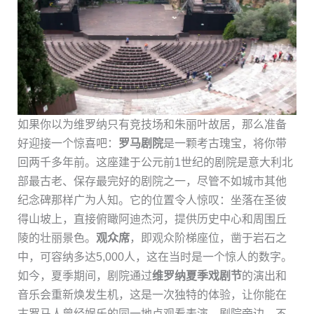
如果你以为维罗纳只有竞技场和朱丽叶故居，那么准备
好迎接一个惊喜吧：
罗马剧院
是一颗考古瑰宝，将你带
回两千多年前。这座建于公元前1世纪的剧院是意大利北
部最古老、保存最完好的剧院之一，尽管不如城市其他
纪念碑那样广为人知。它的位置令人惊叹：坐落在圣彼
得山坡上，直接俯瞰阿迪杰河，提供历史中心和周围丘
陵的壮丽景色。
观众席
，即观众阶梯座位，凿于岩石之
中，可容纳多达5,000人，这在当时是一个惊人的数字。
如今，夏季期间，剧院通过
维罗纳夏季戏剧节
的演出和
音乐会重新焕发生机，这是一次独特的体验，让你能在
古罗马人曾经娱乐的同一地点观看表演。剧院旁边，不