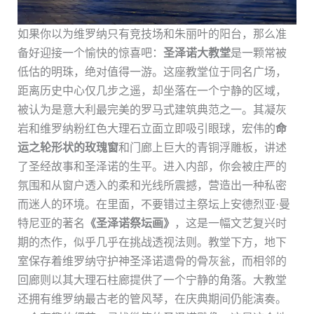
如果你以为维罗纳只有竞技场和朱丽叶的阳台，那么准
备好迎接一个愉快的惊喜吧：
圣泽诺大教堂
是一颗常被
低估的明珠，绝对值得一游。这座教堂位于同名广场，
距离历史中心仅几步之遥，却坐落在一个宁静的区域，
被认为是意大利最完美的罗马式建筑典范之一。其凝灰
岩和维罗纳粉红色大理石立面立即吸引眼球，宏伟的
命
运之轮形状的玫瑰窗
和门廊上巨大的青铜浮雕板，讲述
了圣经故事和圣泽诺的生平。进入内部，你会被庄严的
氛围和从窗户透入的柔和光线所震撼，营造出一种私密
而迷人的环境。在里面，不要错过主祭坛上安德烈亚·曼
特尼亚的著名
《圣泽诺祭坛画》
，这是一幅文艺复兴时
期的杰作，似乎几乎在挑战透视法则。教堂下方，地下
室保存着维罗纳守护神圣泽诺遗骨的骨灰瓮，而相邻的
回廊则以其大理石柱廊提供了一个宁静的角落。大教堂
还拥有维罗纳最古老的管风琴，在庆典期间仍能演奏。