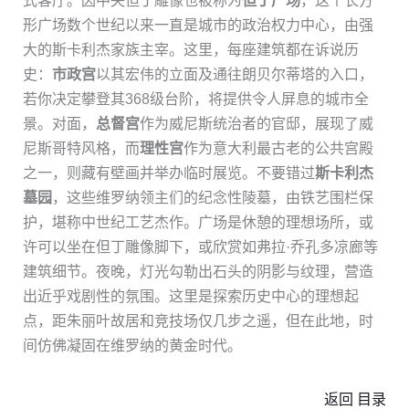
式客厅。因中央但丁雕像也被称为
但丁广场
，这个长方
形广场数个世纪以来一直是城市的政治权力中心，由强
大的斯卡利杰家族主宰。这里，每座建筑都在诉说历
史：
市政宫
以其宏伟的立面及通往朗贝尔蒂塔的入口，
若你决定攀登其368级台阶，将提供令人屏息的城市全
景。对面，
总督宫
作为威尼斯统治者的官邸，展现了威
尼斯哥特风格，而
理性宫
作为意大利最古老的公共宫殿
之一，则藏有壁画并举办临时展览。不要错过
斯卡利杰
墓园
，这些维罗纳领主们的纪念性陵墓，由铁艺围栏保
护，堪称中世纪工艺杰作。广场是休憩的理想场所，或
许可以坐在但丁雕像脚下，或欣赏如弗拉·乔孔多凉廊等
建筑细节。夜晚，灯光勾勒出石头的阴影与纹理，营造
出近乎戏剧性的氛围。这里是探索历史中心的理想起
点，距朱丽叶故居和竞技场仅几步之遥，但在此地，时
间仿佛凝固在维罗纳的黄金时代。
返回 目录