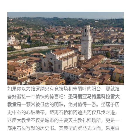
如果你以为维罗纳只有竞技场和朱丽叶的阳台，那就准
备好迎接一个愉快的惊喜吧：
圣玛丽亚马特里科拉雷大
教堂
是一颗常被低估的明珠，绝对值得一游。坐落于历
史中心的心脏地带，距离石桥和阿迪杰河仅几步之遥，
这座大教堂不仅是城市的主要天主教礼拜场所，更是一
部用石头写就的历史书。其典型的罗马式立面，采用白