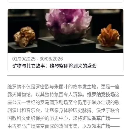
01/09/2025 - 30/06/2026
矿物与其它故事：维琴察即将到来的盛会
维罗纳不仅是罗密欧与朱丽叶的故事发生地，更是一座
露天博物馆，以其独特氛围令人沉醉。
维罗纳竞技场
这
座公元一世纪的罗马圆形剧场至今仍用于举办壮观的歌
剧演出和音乐会，让您亲身体验历史脉搏。漫步于联合
国教科文组织保护的历史中心，您将邂逅
香草广场
——
由古罗马广场演变而成的热闹市集，以及
领主广场
——