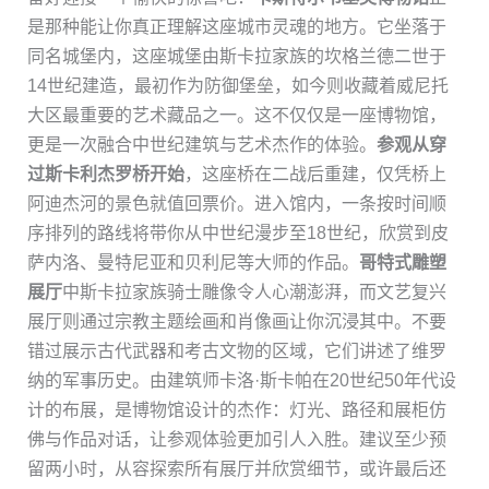
是那种能让你真正理解这座城市灵魂的地方。它坐落于
同名城堡内，这座城堡由斯卡拉家族的坎格兰德二世于
14世纪建造，最初作为防御堡垒，如今则收藏着威尼托
大区最重要的艺术藏品之一。这不仅仅是一座博物馆，
更是一次融合中世纪建筑与艺术杰作的体验。
参观从穿
过斯卡利杰罗桥开始
，这座桥在二战后重建，仅凭桥上
阿迪杰河的景色就值回票价。进入馆内，一条按时间顺
序排列的路线将带你从中世纪漫步至18世纪，欣赏到皮
萨内洛、曼特尼亚和贝利尼等大师的作品。
哥特式雕塑
展厅
中斯卡拉家族骑士雕像令人心潮澎湃，而文艺复兴
展厅则通过宗教主题绘画和肖像画让你沉浸其中。不要
错过展示古代武器和考古文物的区域，它们讲述了维罗
纳的军事历史。由建筑师卡洛·斯卡帕在20世纪50年代设
计的布展，是博物馆设计的杰作：灯光、路径和展柜仿
佛与作品对话，让参观体验更加引人入胜。建议至少预
留两小时，从容探索所有展厅并欣赏细节，或许最后还