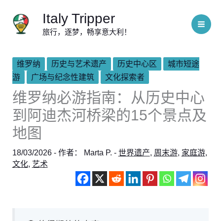
跳
Italy Tripper
至
旅行，逐梦，畅享意大利！
内
容
维罗纳
历史与艺术遗产
历史中心区
城市短途
游
广场与纪念性建筑
文化探索者
维罗纳必游指南：从历史中心
到阿迪杰河桥梁的15个景点及
地图
18/03/2026
- 作者：
Marta P.
-
世界遗产
,
周末游
,
家庭游
,
文化
,
艺术