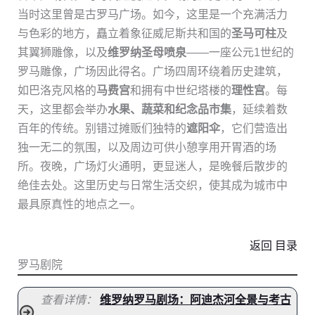
当时这里曾是古罗马广场。如今，这里是一个充满活力
与色彩的地方，矗立着象征威尼斯共和国的
圣马可柱
及
其翼狮雕像，以及
维罗纳圣母喷泉
——一座公元1世纪的
罗马雕像，广场因此得名。广场四周环绕着历史建筑，
如巴洛克风格的
马费宫
和拥有中世纪塔楼的
理性宫
。每
天，这里都会举办
水果、蔬菜和纪念品市集
，延续着数
百年的传统。别错过摊贩们独特的
遮阳伞
，它们营造出
独一无二的氛围，以及周边可供小憩享用开胃酒的场
所。夜晚，广场灯火通明，更显迷人，是晚餐后散步的
绝佳去处。这里历史与日常生活交织，使其成为城市中
最具原真性的地点之一。
返回 目录
罗马剧院
查看详情：
维罗纳罗马剧场：阿迪杰河全景与考古