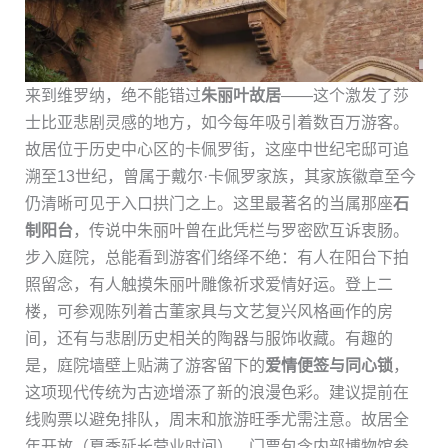
来到维罗纳，绝不能错过
朱丽叶故居
——这个激发了莎
士比亚悲剧灵感的地方，如今每年吸引着数百万游客。
故居位于历史中心区的卡佩罗街，这座中世纪宅邸可追
溯至13世纪，曾属于戴尔·卡佩罗家族，其家族徽章至今
仍清晰可见于入口拱门之上。这里最著名的当属那座
石
制阳台
，传说中朱丽叶曾在此凭栏与罗密欧互诉衷肠。
步入庭院，总能看到游客们络绎不绝：有人在阳台下拍
照留念，有人触摸朱丽叶雕像祈求爱情好运。登上二
楼，可参观陈列着古董家具与文艺复兴风格画作的房
间，还有与悲剧历史相关的陶器与服饰收藏。有趣的
是，庭院墙壁上贴满了游客留下的
爱情便签与同心锁
，
这项现代传统为古迹增添了新的浪漫色彩。建议提前在
线购票以避免排队，周末和旅游旺季尤需注意。故居全
年开放（夏季延长营业时间），门票包含内部博物馆参