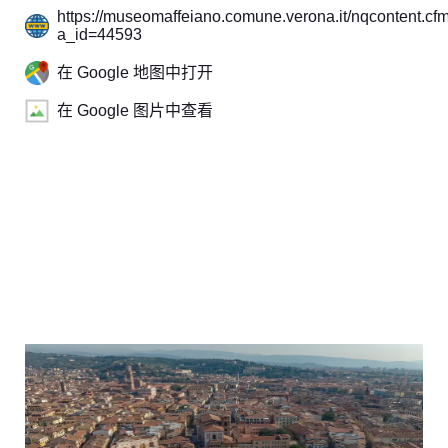
https://museomaffeiano.comune.verona.it/nqcontent.cf
a_id=44593
在 Google 地图中打开
在 Google 图片中查看