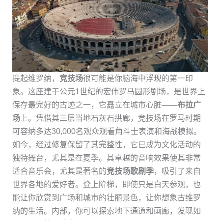
提起维罗纳，
竞技场
很可能是你脑海中浮现的第一印
象。这座建于公元1世纪的宏伟罗马圆形剧场，是世界上
保存最完好的古迹之一，它矗立在城市心脏——
布拉广
场
上。凭借其三层当地石灰石拱廊，竞技场在罗马时期
可容纳多达30,000名观众观看角斗士表演和海战模拟。
如今，经过修复保留了其完整性，它已成为文化活动的
独特舞台，尤其是在夏季。其卓越的音响效果使其非常
适合音乐会，尤其是著名的
竞技场歌剧季
，吸引了来自
世界各地的爱好者。登上阶梯，即使只是白天参观，也
能让你欣赏到广场和城市的壮丽景色，让你想象古维罗
纳的生活。内部，你可以探索地下通道和画廊，发现如