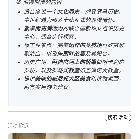
🧭 值得期待的内容
适合度过一个
文化周末
，感受罗马历史、
中世纪魅力和莎士比亚式的浪漫情怀。
紧凑而充满活力
的联合国教科文组织历史
中心，适合步行探索。
标志性景点：
完美运作的竞技场
可欣赏歌
剧演出，以及
朱丽叶故居
及其阳台。
历史广场、
阿迪杰河上的桥梁
如斯卡利杰
罗桥，以及
罗马式教堂
如圣泽诺大教堂。
提供
美味的威尼托大区美食
和优雅氛围，
附有实用游览建议。
搜索 活动
活动 附近