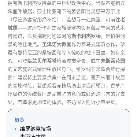
拥有斯卡利杰罗陵墓的中世纪政治中心。当然不能错过
朱丽叶故居
，莎士比亚笔下的著名阳台灵感来源于此
（尽管游客常络绎不绝）。若想寻一处静谧，可前往
老
城堡
——这座斯卡利杰家族要塞内设有藏品丰富的艺术
博物馆，以及横跨阿迪杰河的
斯卡利杰罗桥
，是拍摄河
景的绝佳地点。
圣泽诺大教堂
作为罗马式建筑杰作，珍
藏有曼特尼亚的祭坛画和令人惊叹的地下墓室。如有余
暇，可登临
兰贝尔蒂塔
俯瞰城市全景，或在
朱斯蒂花园
的文艺复兴式绿洲中放松身心。维罗纳非常适合步行探
索：建议将主要景点集中在周末游览，避开朱丽叶故居
的高峰时段，若想观看竞技场演出请提前预订。香草广
场周边的传统餐厅是品尝驴肉意面或红酒炖马肉的好去
处，若追求更地道的体验，不妨深入附近小巷寻觅。
概览
维罗纳竞技场
朱丽叶故居