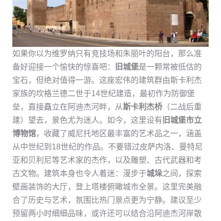
如果你以为维罗纳只有竞技场和朱丽叶的阳台，那么准
备好迎接一个愉快的惊喜吧：
旧城堡
是一颗常被低估的
宝石，但绝对值得一游。这座宏伟的建筑群由斯卡利杰
家族的坎格兰德二世于14世纪建造，最初作为防御堡
垒，直接矗立在阿迪杰河畔，从
斯卡利杰桥
（二战后重
建）望去，景色尤为迷人。如今，这里设有
旧城堡市立
博物馆
，收藏了威尼托地区最丰富的艺术品之一，涵盖
从中世纪到18世纪的作品。不要错过皮萨内洛、曼特尼
亚和贝利尼等艺术家的杰作，以及雕塑、古代武器和考
古文物。建筑本身也令人着迷：漫步于
城垛
之间，探索
壁画装饰的大厅，登上塔楼俯瞰城市全景。这里完美融
合了历史与艺术，氛围比热门景点更为宁静。建议至少
预留两小时细细品味，或许还可以结合沿阿迪杰河岸散