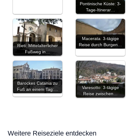
Pontinische Küste: 3-
Tage-Itinerar…
Macerata: 3-tägige
Reise durch Burgen…
Rieti: Mittelalterlicher
Fußweg in…
Barockes Catania zu
Varesotto: 3-tägige
Fuß an einem Tag:…
Reise zwischen…
Weitere Reiseziele entdecken