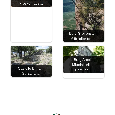
Fresken aus…
Burg Greifenstein:
Mittelalterliche…
Burg Arcola:
Mittelalterliche
Castello Brina in
Festung…
Sarzana:…