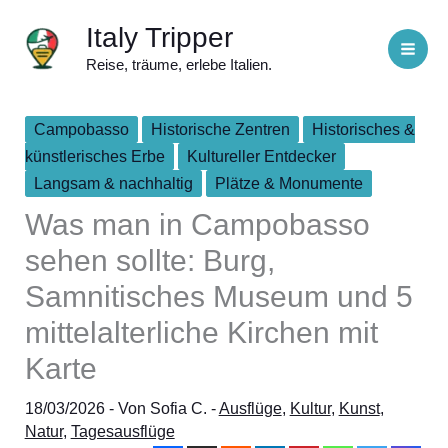
Zum
Italy Tripper
Inhalt
Reise, träume, erlebe Italien.
springen
Campobasso
Historische Zentren
Historisches &
künstlerisches Erbe
Kultureller Entdecker
Langsam & nachhaltig
Plätze & Monumente
Was man in Campobasso
sehen sollte: Burg,
Samnitisches Museum und 5
mittelalterliche Kirchen mit
Karte
18/03/2026
- Von
Sofia C.
-
Ausflüge
,
Kultur
,
Kunst
,
Natur
,
Tagesausflüge