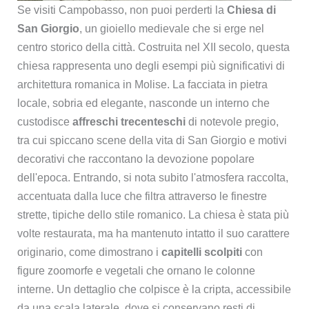
Se visiti Campobasso, non puoi perderti la
Chiesa di
San Giorgio
, un gioiello medievale che si erge nel
centro storico della città. Costruita nel XII secolo, questa
chiesa rappresenta uno degli esempi più significativi di
architettura romanica in Molise. La facciata in pietra
locale, sobria ed elegante, nasconde un interno che
custodisce
affreschi trecenteschi
di notevole pregio,
tra cui spiccano scene della vita di San Giorgio e motivi
decorativi che raccontano la devozione popolare
dell'epoca. Entrando, si nota subito l'atmosfera raccolta,
accentuata dalla luce che filtra attraverso le finestre
strette, tipiche dello stile romanico. La chiesa è stata più
volte restaurata, ma ha mantenuto intatto il suo carattere
originario, come dimostrano i
capitelli scolpiti
con
figure zoomorfe e vegetali che ornano le colonne
interne. Un dettaglio che colpisce è la cripta, accessibile
da una scala laterale, dove si conservano resti di