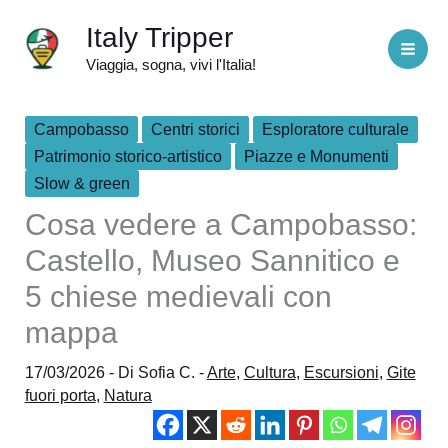
Vai
Italy Tripper
al
Viaggia, sogna, vivi l'Italia!
contenuto
Campobasso
Centri storici
Esploratore culturale
Patrimonio storico-artistico
Piazze e Monumenti
Slow & green
Cosa vedere a Campobasso:
Castello, Museo Sannitico e
5 chiese medievali con
mappa
17/03/2026
- Di
Sofia C.
-
Arte
,
Cultura
,
Escursioni
,
Gite
fuori porta
,
Natura