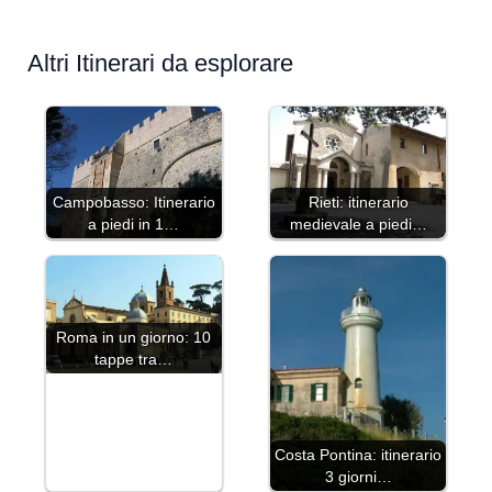
Altri Itinerari da esplorare
Campobasso: Itinerario
Rieti: itinerario
a piedi in 1…
medievale a piedi…
Roma in un giorno: 10
tappe tra…
Costa Pontina: itinerario
3 giorni…