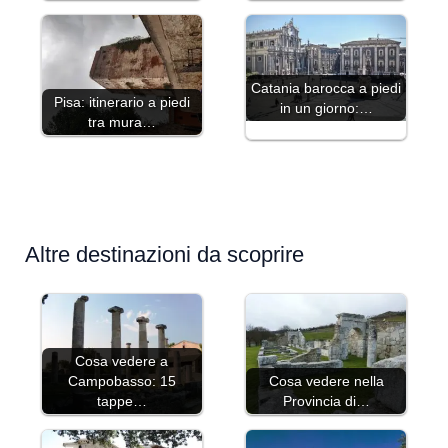
Catania barocca a piedi
Pisa: itinerario a piedi
in un giorno:…
tra mura…
Altre destinazioni da scoprire
Cosa vedere a
Campobasso: 15
Cosa vedere nella
tappe…
Provincia di…