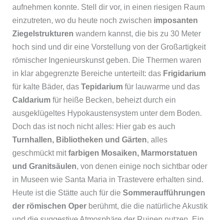
aufnehmen konnte. Stell dir vor, in einen riesigen Raum
einzutreten, wo du heute noch zwischen
imposanten
Ziegelstrukturen
wandern kannst, die bis zu 30 Meter
hoch sind und dir eine Vorstellung von der Großartigkeit
römischer Ingenieurskunst geben. Die Thermen waren
in klar abgegrenzte Bereiche unterteilt: das
Frigidarium
für kalte Bäder, das
Tepidarium
für lauwarme und das
Caldarium
für heiße Becken, beheizt durch ein
ausgeklügeltes Hypokaustensystem unter dem Boden.
Doch das ist noch nicht alles: Hier gab es auch
Turnhallen, Bibliotheken und Gärten
, alles
geschmückt mit
farbigen Mosaiken, Marmorstatuen
und Granitsäulen
, von denen einige noch sichtbar oder
in Museen wie Santa Maria in Trastevere erhalten sind.
Heute ist die Stätte auch für die
Sommeraufführungen
der römischen Oper
berühmt, die die natürliche Akustik
und die suggestive Atmosphäre der Ruinen nutzen. Ein