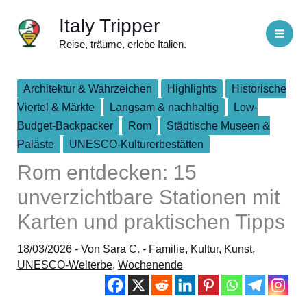
Zum
Italy Tripper
Inhalt
Reise, träume, erlebe Italien.
springen
Architektur & Wahrzeichen
Highlights
Historische
Viertel & Märkte
Langsam & nachhaltig
Low-
Budget-Backpacker
Rom
Städtische Museen &
Paläste
UNESCO-Kulturerbestätten
Rom entdecken: 15
unverzichtbare Stationen mit
Karten und praktischen Tipps
18/03/2026
- Von
Sara C.
-
Familie
,
Kultur
,
Kunst
,
UNESCO-Welterbe
,
Wochenende