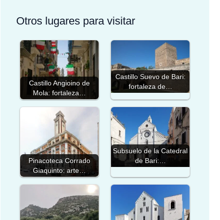
Otros lugares para visitar
Castillo Suevo de Bari:
Castillo Angioino de
fortaleza de…
Mola: fortaleza…
Subsuelo de la Catedral
Pinacoteca Corrado
de Bari:…
Giaquinto: arte…