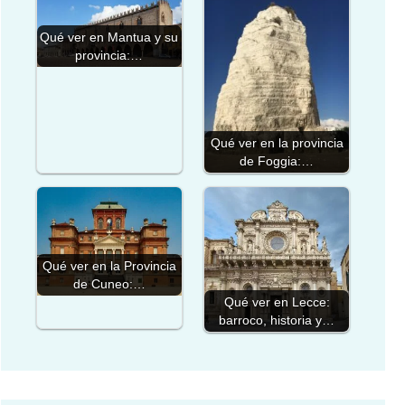
Qué ver en Mantua y su
provincia:…
Qué ver en la provincia
de Foggia:…
Qué ver en la Provincia
de Cuneo:…
Qué ver en Lecce:
barroco, historia y…