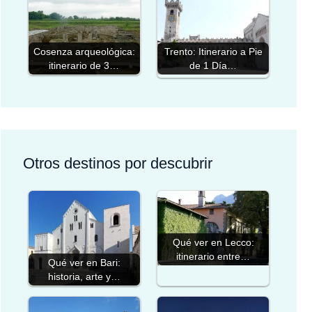
Cosenza arqueológica:
Trento: Itinerario a Pie
itinerario de 3…
de 1 Día…
Otros destinos por descubrir
Qué ver en Lecco:
itinerario entre…
Qué ver en Bari:
historia, arte y…