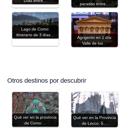
Días entre…
paradas entre…
Lago de Como:
itinerario de 3 días…
Agrigento en 1 día:
Valle de los…
Otros destinos por descubrir
Qué ver en la provincia
Qué ver en la Provincia
de Como:…
de Lecco: 5…