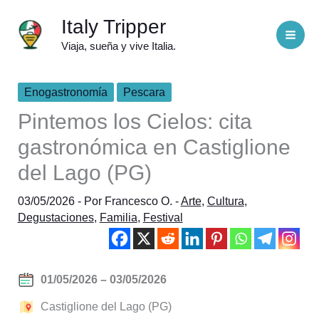
Ir
Italy Tripper
al
Viaja, sueña y vive Italia.
contenido
Enogastronomía
Pescara
Pintemos los Cielos: cita
gastronómica en Castiglione
del Lago (PG)
03/05/2026
- Por
Francesco O.
-
Arte
,
Cultura
,
Degustaciones
,
Familia
,
Festival
01/05/2026 – 03/05/2026
Castiglione del Lago (PG)