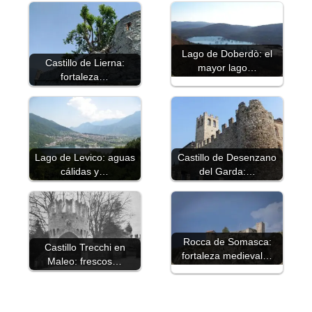
Lago de Doberdò: el
Castillo de Lierna:
mayor lago…
fortaleza…
Lago de Levico: aguas
Castillo de Desenzano
cálidas y…
del Garda:…
Rocca de Somasca:
Castillo Trecchi en
fortaleza medieval…
Maleo: frescos…