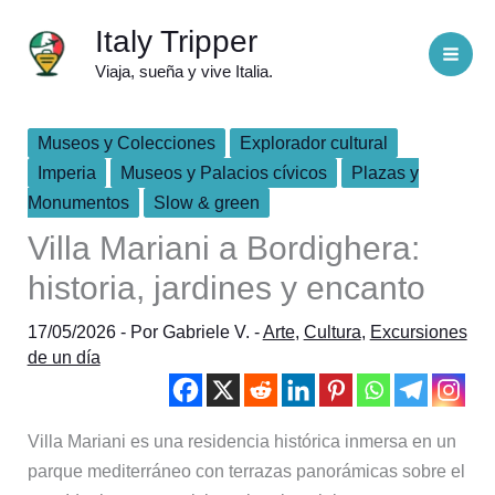
Ir
Italy Tripper
al
Viaja, sueña y vive Italia.
contenido
Museos y Colecciones
Explorador cultural
Imperia
Museos y Palacios cívicos
Plazas y
Monumentos
Slow & green
Villa Mariani a Bordighera:
historia, jardines y encanto
17/05/2026
- Por
Gabriele V.
-
Arte
,
Cultura
,
Excursiones
de un día
Villa Mariani es una residencia histórica inmersa en un
parque mediterráneo con terrazas panorámicas sobre el