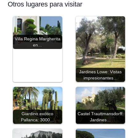
Otros lugares para visitar
Villa Regina Margherita
en…
Jardines Lowe: Vistas
impresionantes…
Giardino exótico
Castel Trauttmansdorff:
Pallanca: 3000…
Jardines…