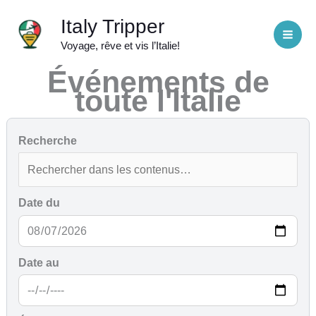
Aller
Italy Tripper
au
Voyage, rêve et vis l’Italie!
contenu
Événements de
toute l'Italie
Recherche
Date du
Date au