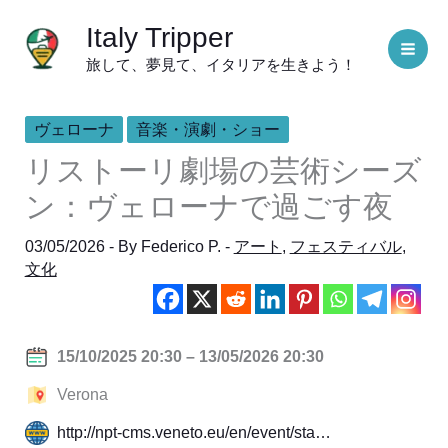
内
Italy Tripper
容
旅して、夢見て、イタリアを生きよう！
を
ス
キ
ヴェローナ
音楽・演劇・ショー
ッ
リストーリ劇場の芸術シーズ
プ
ン：ヴェローナで過ごす夜
03/05/2026
- By
Federico P.
-
アート
,
フェスティバル
,
文化
15/10/2025 20:30 – 13/05/2026 20:30
Verona
http://npt-cms.veneto.eu/en/event/sta…