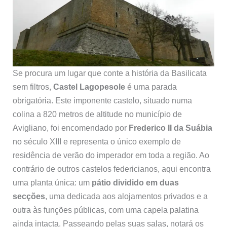
Se procura um lugar que conte a história da Basilicata
sem filtros,
Castel Lagopesole
é uma parada
obrigatória. Este imponente castelo, situado numa
colina a 820 metros de altitude no município de
Avigliano, foi encomendado por
Frederico II da Suábia
no século XIII e representa o único exemplo de
residência de verão do imperador em toda a região. Ao
contrário de outros castelos federicianos, aqui encontra
uma planta única: um
pátio dividido em duas
secções
, uma dedicada aos alojamentos privados e a
outra às funções públicas, com uma capela palatina
ainda intacta. Passeando pelas suas salas, notará os