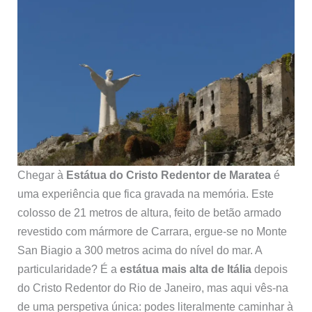
Chegar à
Estátua do Cristo Redentor de Maratea
é
uma experiência que fica gravada na memória. Este
colosso de 21 metros de altura, feito de betão armado
revestido com mármore de Carrara, ergue-se no Monte
San Biagio a 300 metros acima do nível do mar. A
particularidade? É a
estátua mais alta de Itália
depois
do Cristo Redentor do Rio de Janeiro, mas aqui vês-na
de uma perspetiva única: podes literalmente caminhar à