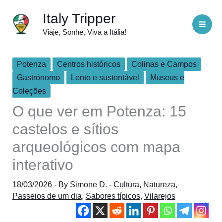
Skip
Italy Tripper
to
Viaje, Sonhe, Viva a Itália!
content
Potenza
Centros históricos
Colinas e Campos
Gastrónomo
Lento e sustentável
Museus e
Coleções
O que ver em Potenza: 15
castelos e sítios
arqueológicos com mapa
interativo
18/03/2026
- By
Simone D.
-
Cultura
,
Natureza
,
Passeios de um dia
,
Sabores típicos
,
Vilarejos