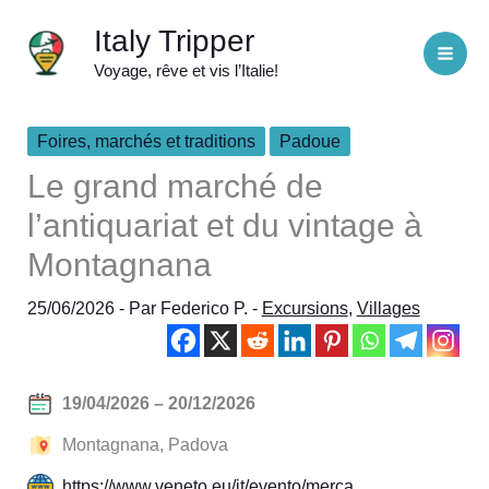
Aller
Italy Tripper
au
Voyage, rêve et vis l’Italie!
contenu
Foires, marchés et traditions
Padoue
Le grand marché de
l’antiquariat et du vintage à
Montagnana
25/06/2026
- Par
Federico P.
-
Excursions
,
Villages
19/04/2026 – 20/12/2026
Montagnana, Padova
https://www.veneto.eu/it/evento/merca…