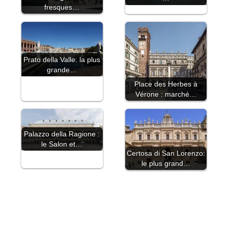
fresques…
Prato della Valle: la plus
grande…
Place des Herbes à
Vérone : marché…
Palazzo della Ragione :
le Salon et…
Certosa di San Lorenzo:
le plus grand…