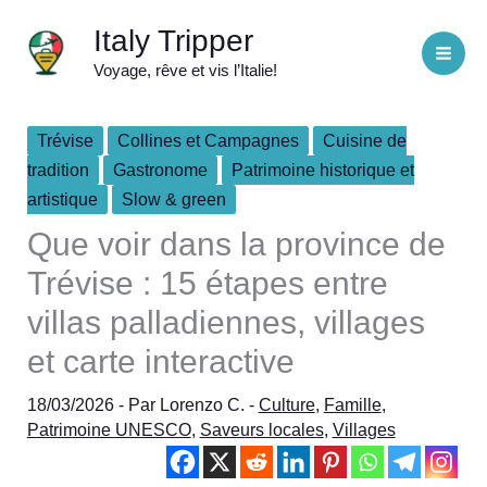
Aller
Italy Tripper
au
Voyage, rêve et vis l’Italie!
contenu
Trévise
Collines et Campagnes
Cuisine de
tradition
Gastronome
Patrimoine historique et
artistique
Slow & green
Que voir dans la province de
Trévise : 15 étapes entre
villas palladiennes, villages
et carte interactive
18/03/2026
- Par
Lorenzo C.
-
Culture
,
Famille
,
Patrimoine UNESCO
,
Saveurs locales
,
Villages