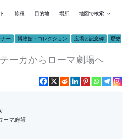
ト
旅程
目的地
場所
地図で検索
ンナー
博物館・コレクション
広場と記念碑
歴史
テーカからローマ劇場へ
末
ローマ劇場