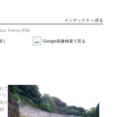
インデックス へ戻る
tico, Fermo (FM)
で開く
Google画像検索で見る
れて
アウ
市の
37
の