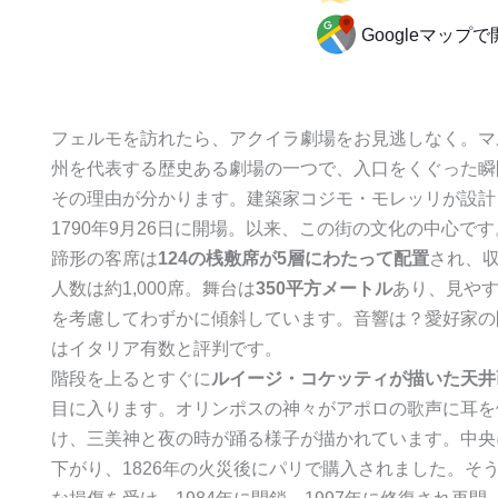
Googleマップ
フェルモを訪れたら、アクイラ劇場をお見逃しなく。マ
州を代表する歴史ある劇場の一つで、入口をくぐった瞬
その理由が分かります。建築家コジモ・モレッリが設計
1790年9月26日に開場。以来、この街の文化の中心で
蹄形の客席は
124の桟敷席が5層にわたって配置
され、
人数は約1,000席。舞台は
350平方メートル
あり、見や
を考慮してわずかに傾斜しています。音響は？愛好家の
はイタリア有数と評判です。
階段を上るとすぐに
ルイージ・コケッティが描いた天井
目に入ります。オリンポスの神々がアポロの歌声に耳を
け、三美神と夜の時が踊る様子が描かれています。中央
下がり、1826年の火災後にパリで購入されました。そ