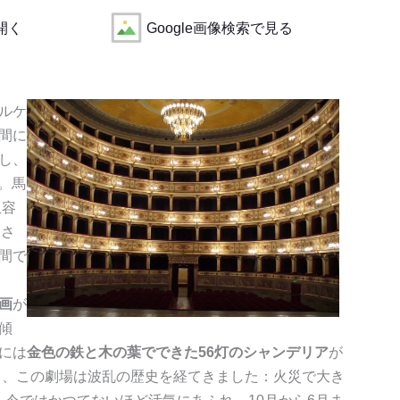
で開く
Google画像検索で見る
ルケ
間に
し、
す。馬
収容
すさ
間で
画
が
傾
には
金色の鉄と木の葉でできた56灯のシャンデリア
が
う、この劇場は波乱の歴史を経てきました：火災で大き