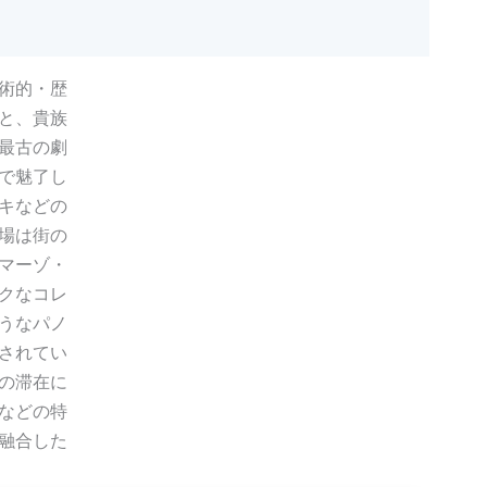
術的・歴
と、貴族
最古の劇
で魅了し
キなどの
場は街の
マーゾ・
クなコレ
うなパノ
されてい
の滞在に
などの特
融合した