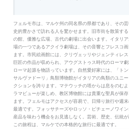
フェルモ市は、マルケ州の同名県の県都であり、その芸
史的豊かさで訪れる人を驚かせます。旧市街を散策する
の館、優雅な広場、古代の劇場に出会います。イタリア
場の一つであるアクイラ劇場は、その音響とフレスコ画
ます。市民絵画館には、クリヴェッリやジェンティレス
巨匠の作品が収められ、アウグストゥス時代のローマ劇
ローマ起源を物語っています。自然愛好家には、「トン
サルヴァドーリ」鳥類博物館がイタリアの鳥類のユニー
クションを誇ります。マテウッチの塔からは息をのむよ
ラマビューが楽しめ、教区博物館には貴重な聖具が保存
ます。フェルモはアクセスが容易で、日帰り旅行や週末
最適です。フォッサチーズやロッソ・ピチェーノワイン
産品を味わう機会をお見逃しなく。芸術、歴史、伝統が
この旅程は、マルケでの本格的な旅行に最適です。