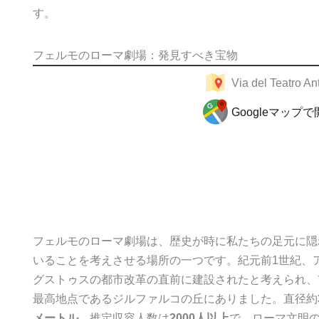
す。
フェルモのローマ劇場：発見すべき宝物
Via del Teatro An
Googleマップ
フェルモのローマ劇場は、歴史が時に私たちの足元に隠
いることを考えさせる場所の一つです。紀元前1世紀、
グストゥスの都市改革の直前に建設されたと考えられ、
最高地点であるジルファルコの丘にありました。直径約
メートル
、推定収容人数は
2000人以上
で、ローマ文明