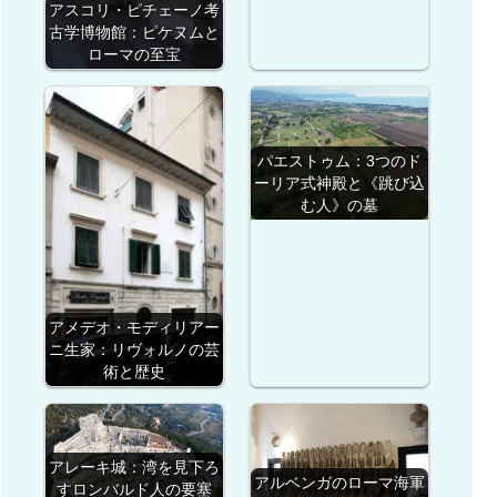
アスコリ・ピチェーノ考
古学博物館：ピケヌムと
ローマの至宝
パエストゥム：3つのド
ーリア式神殿と《跳び込
む人》の墓
アメデオ・モディリアー
ニ生家：リヴォルノの芸
術と歴史
アレーキ城：湾を見下ろ
アルベンガのローマ海軍
すロンバルド人の要塞