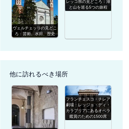
レッコ県の見どころ：湖
と山を巡る5つの旅程
ヴェルチェッリの見どこ
ろ：芸術、水田、歴史
他に訪れるべき場所
フランチェスコ・チレア
劇場：レッジョ・ディ・
カラブリアにあるオペラ
鑑賞のための1500席