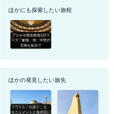
ほかにも探索したい旅程
フェルモ歴史散策1日コ
ース：劇場、塔、中世の
宝物を徒歩で
ほかの発見したい旅先
リヴォルノの見どころ：
モニュメントと海岸沿い