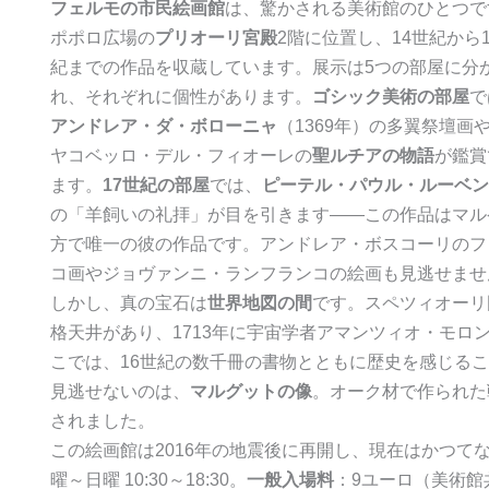
フェルモの市民絵画館
は、驚かされる美術館のひとつで
ポポロ広場の
プリオーリ宮殿
2階に位置し、14世紀から1
紀までの作品を収蔵しています。展示は5つの部屋に分
れ、それぞれに個性があります。
ゴシック美術の部屋
で
アンドレア・ダ・ボローニャ
（1369年）の多翼祭壇画
ヤコベッロ・デル・フィオーレの
聖ルチアの物語
が鑑賞
ます。
17世紀の部屋
では、
ピーテル・パウル・ルーベン
の「羊飼いの礼拝」が目を引きます――この作品はマル
方で唯一の彼の作品です。アンドレア・ボスコーリのフ
コ画やジョヴァンニ・ランフランコの絵画も見逃せませ
しかし、真の宝石は
世界地図の間
です。スペツィオーリ
格天井があり、1713年に宇宙学者アマンツィオ・モロ
こでは、16世紀の数千冊の書物とともに歴史を感じる
見逃せないのは、
マルグットの像
。オーク材で作られた
されました。
この絵画館は2016年の地震後に再開し、現在はかつて
曜～日曜 10:30～18:30。
一般入場料
：9ユーロ（美術館