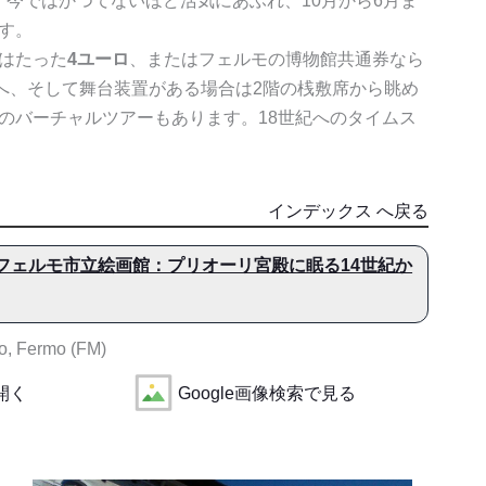
開。今ではかつてないほど活気にあふれ、10月から6月ま
す。
はたった
4ユーロ
、またはフェルモの博物館共通券なら
へ、そして舞台装置がある場合は2階の桟敷席から眺め
のバーチャルツアーもあります。18世紀へのタイムス
インデックス へ戻る
フェルモ市立絵画館：プリオーリ宮殿に眠る14世紀か
o, Fermo (FM)
で開く
Google画像検索で見る