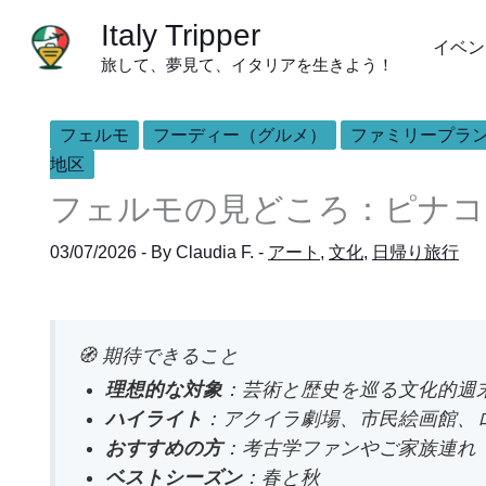
内
Italy Tripper
容
イベン
旅して、夢見て、イタリアを生きよう！
を
ス
キ
フェルモ
フーディー（グルメ）
ファミリープラ
ッ
地区
プ
フェルモの見どころ：ピナコ
03/07/2026
- By
Claudia F.
-
アート
,
文化
,
日帰り旅行
🧭 期待できること
理想的な対象
：芸術と歴史を巡る文化的週
ハイライト
：アクイラ劇場、市民絵画館、
おすすめの方
：考古学ファンやご家族連れ
ベストシーズン
：春と秋