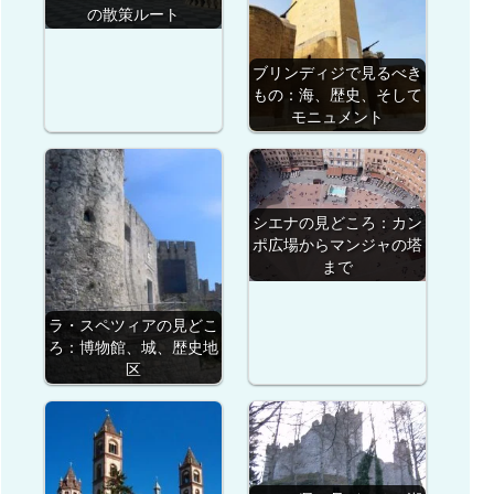
の散策ルート
ブリンディジで見るべき
もの：海、歴史、そして
モニュメント
シエナの見どころ：カン
ポ広場からマンジャの塔
まで
ラ・スペツィアの見どこ
ろ：博物館、城、歴史地
区