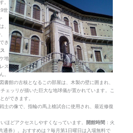
す。
9世
か
は、
や、
でき
ス
ケ地
レス
ん。
図書館の古核となるこの部屋は、木製の壁に囲まれ、
ンチェッリが描いた巨大な地球儀が置かれています。こ
ことができます。
戦士の像で、指輪の馬上槍試合に使用され、最近修復
ないほどアクセスしやすくなっています。
開館時間
：火
共通券）。おすすめは？毎月第1日曜日は入場無料で