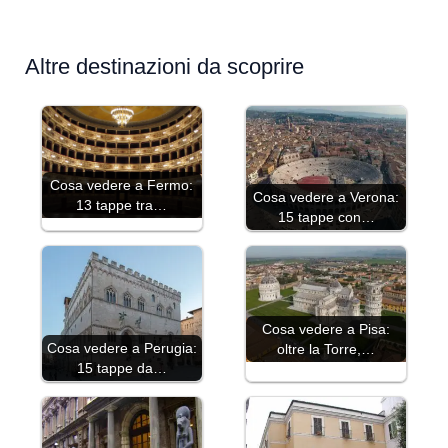
Altre destinazioni da scoprire
Cosa vedere a Fermo:
Cosa vedere a Verona:
13 tappe tra…
15 tappe con…
Cosa vedere a Pisa:
Cosa vedere a Perugia:
oltre la Torre,…
15 tappe da…