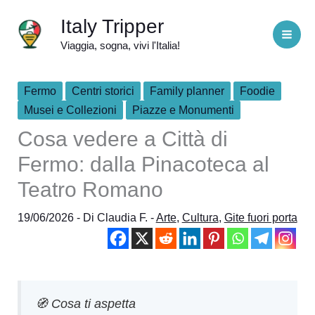
Vai
Italy Tripper
al
Viaggia, sogna, vivi l'Italia!
contenuto
Fermo
Centri storici
Family planner
Foodie
Musei e Collezioni
Piazze e Monumenti
Cosa vedere a Città di
Fermo: dalla Pinacoteca al
Teatro Romano
19/06/2026
- Di
Claudia F.
-
Arte
,
Cultura
,
Gite fuori porta
🧭 Cosa ti aspetta