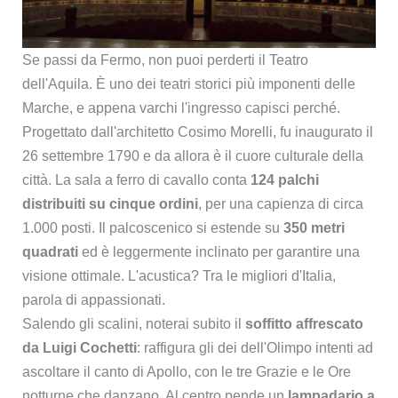
Se passi da Fermo, non puoi perderti il Teatro
dell'Aquila. È uno dei teatri storici più imponenti delle
Marche, e appena varchi l'ingresso capisci perché.
Progettato dall'architetto Cosimo Morelli, fu inaugurato il
26 settembre 1790 e da allora è il cuore culturale della
città. La sala a ferro di cavallo conta
124 palchi
distribuiti su cinque ordini
, per una capienza di circa
1.000 posti. Il palcoscenico si estende su
350 metri
quadrati
ed è leggermente inclinato per garantire una
visione ottimale. L'acustica? Tra le migliori d'Italia,
parola di appassionati.
Salendo gli scalini, noterai subito il
soffitto affrescato
da Luigi Cochetti
: raffigura gli dei dell'Olimpo intenti ad
ascoltare il canto di Apollo, con le tre Grazie e le Ore
notturne che danzano. Al centro pende un
lampadario a