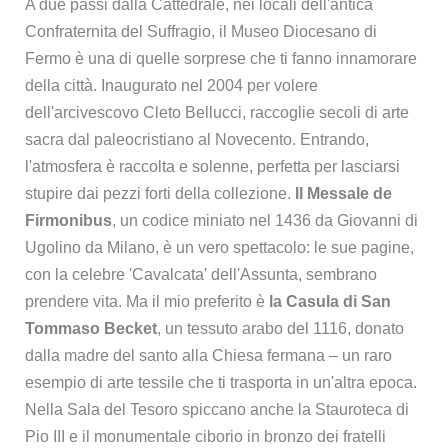
A due passi dalla Cattedrale, nei locali dell'antica
Confraternita del Suffragio, il Museo Diocesano di
Fermo è una di quelle sorprese che ti fanno innamorare
della città. Inaugurato nel 2004 per volere
dell'arcivescovo Cleto Bellucci, raccoglie secoli di arte
sacra dal paleocristiano al Novecento. Entrando,
l'atmosfera è raccolta e solenne, perfetta per lasciarsi
stupire dai pezzi forti della collezione.
Il Messale de
Firmonibus
, un codice miniato nel 1436 da Giovanni di
Ugolino da Milano, è un vero spettacolo: le sue pagine,
con la celebre 'Cavalcata' dell'Assunta, sembrano
prendere vita. Ma il mio preferito è
la Casula di San
Tommaso Becket
, un tessuto arabo del 1116, donato
dalla madre del santo alla Chiesa fermana – un raro
esempio di arte tessile che ti trasporta in un'altra epoca.
Nella Sala del Tesoro spiccano anche la Stauroteca di
Pio III e il monumentale ciborio in bronzo dei fratelli