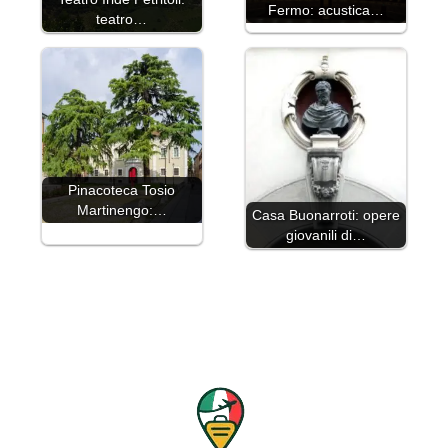
Fermo: acustica…
teatro…
Pinacoteca Tosio
Martinengo:…
Casa Buonarroti: opere
giovanili di…