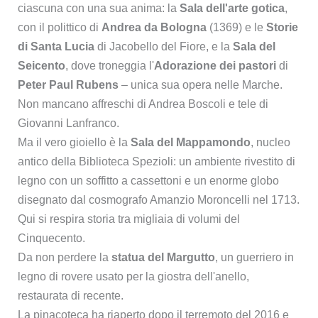
ciascuna con una sua anima: la
Sala dell'arte gotica
,
con il polittico di
Andrea da Bologna
(1369) e le
Storie
di Santa Lucia
di Jacobello del Fiore, e la
Sala del
Seicento
, dove troneggia l'
Adorazione dei pastori
di
Peter Paul Rubens
– unica sua opera nelle Marche.
Non mancano affreschi di Andrea Boscoli e tele di
Giovanni Lanfranco.
Ma il vero gioiello è la
Sala del Mappamondo
, nucleo
antico della Biblioteca Spezioli: un ambiente rivestito di
legno con un soffitto a cassettoni e un enorme globo
disegnato dal cosmografo Amanzio Moroncelli nel 1713.
Qui si respira storia tra migliaia di volumi del
Cinquecento.
Da non perdere la
statua del Margutto
, un guerriero in
legno di rovere usato per la giostra dell'anello,
restaurata di recente.
La pinacoteca ha riaperto dopo il terremoto del 2016 e