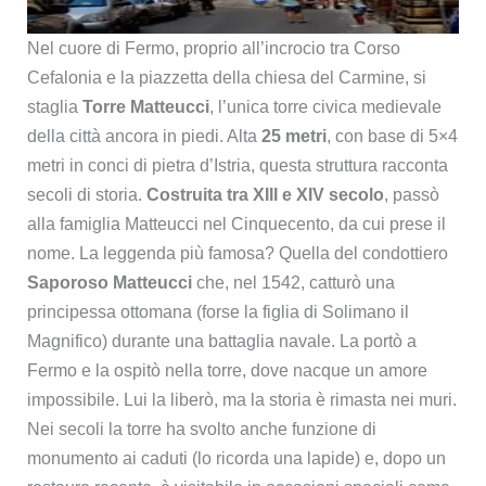
Nel cuore di Fermo, proprio all’incrocio tra Corso
Cefalonia e la piazzetta della chiesa del Carmine, si
staglia
Torre Matteucci
, l’unica torre civica medievale
della città ancora in piedi. Alta
25 metri
, con base di 5×4
metri in conci di pietra d’Istria, questa struttura racconta
secoli di storia.
Costruita tra XIII e XIV secolo
, passò
alla famiglia Matteucci nel Cinquecento, da cui prese il
nome. La leggenda più famosa? Quella del condottiero
Saporoso Matteucci
che, nel 1542, catturò una
principessa ottomana (forse la figlia di Solimano il
Magnifico) durante una battaglia navale. La portò a
Fermo e la ospitò nella torre, dove nacque un amore
impossibile. Lui la liberò, ma la storia è rimasta nei muri.
Nei secoli la torre ha svolto anche funzione di
monumento ai caduti (lo ricorda una lapide) e, dopo un