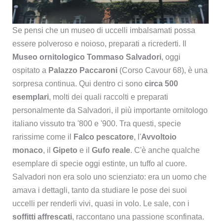
Se pensi che un museo di uccelli imbalsamati possa
essere polveroso e noioso, preparati a ricrederti. Il
Museo ornitologico Tommaso Salvadori
, oggi
ospitato a
Palazzo Paccaroni
(Corso Cavour 68), è una
sorpresa continua. Qui dentro ci sono
circa 500
esemplari
, molti dei quali raccolti e preparati
personalmente da Salvadori, il più importante ornitologo
italiano vissuto tra '800 e '900. Tra questi, specie
rarissime come il
Falco pescatore
, l'
Avvoltoio
monaco
, il
Gipeto
e il
Gufo reale
. C'è anche qualche
esemplare di specie oggi estinte, un tuffo al cuore.
Salvadori non era solo uno scienziato: era un uomo che
amava i dettagli, tanto da studiare le pose dei suoi
uccelli per renderli vivi, quasi in volo. Le sale, con i
soffitti affrescati
, raccontano una passione sconfinata.