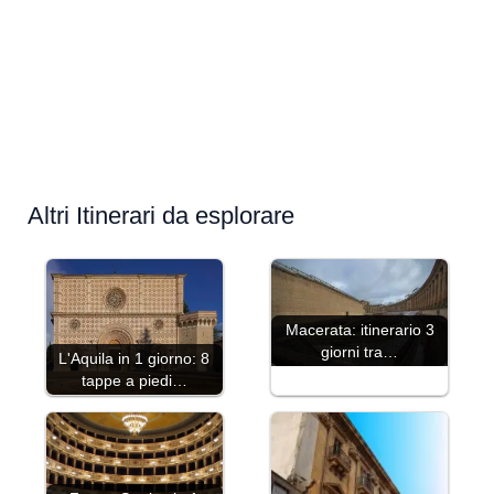
Altri Itinerari da esplorare
Macerata: itinerario 3
giorni tra…
L'Aquila in 1 giorno: 8
tappe a piedi…